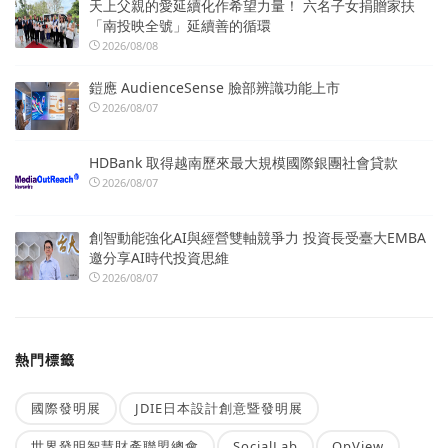
天上父親的愛延續化作希望力量！ 六名子女捐贈家扶
「南投映全號」延續善的循環
2026/08/08
鎧應 AudienceSense 臉部辨識功能上市
2026/08/07
HDBank 取得越南歷來最大規模國際銀團社會貸款
2026/08/07
創智動能強化AI與經營雙軸競爭力 投資長受臺大EMBA
邀分享AI時代投資思維
2026/08/07
熱門標籤
國際發明展
JDIE日本設計創意暨發明展
世界發明智慧財產聯盟總會
SocialLab
OpView