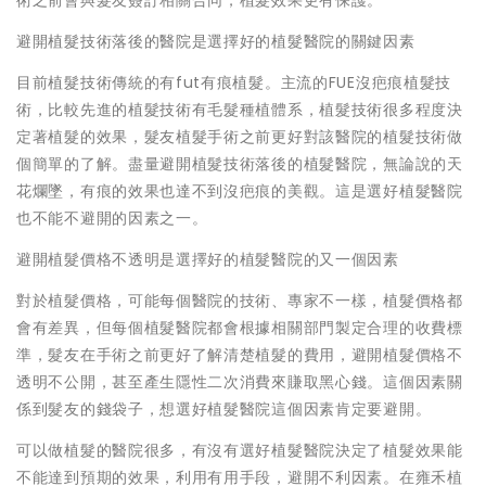
術之前會與髮友簽訂相關合同，植髮效果更有保護。
避開植髮技術落後的醫院是選擇好的植髮醫院的關鍵因素
目前植髮技術傳統的有fut有痕植髮。主流的FUE沒疤痕植髮技
術，比較先進的植髮技術有毛髮種植體系，植髮技術很多程度決
定著植髮的效果，髮友植髮手術之前更好對該醫院的植髮技術做
個簡單的了解。盡量避開植髮技術落後的植髮醫院，無論說的天
花爛墜，有痕的效果也達不到沒疤痕的美觀。這是選好植髮醫院
也不能不避開的因素之一。
避開植髮價格不透明是選擇好的植髮醫院的又一個因素
對於植髮價格，可能每個醫院的技術、專家不一樣，植髮價格都
會有差異，但每個植髮醫院都會根據相關部門製定合理的收費標
準，髮友在手術之前更好了解清楚植髮的費用，避開植髮價格不
透明不公開，甚至產生隱性二次消費來賺取黑心錢。這個因素關
係到髮友的錢袋子，想選好植髮醫院這個因素肯定要避開。
可以做植髮的醫院很多，有沒有選好植髮醫院決定了植髮效果能
不能達到預期的效果，利用有用手段，避開不利因素。在雍禾植