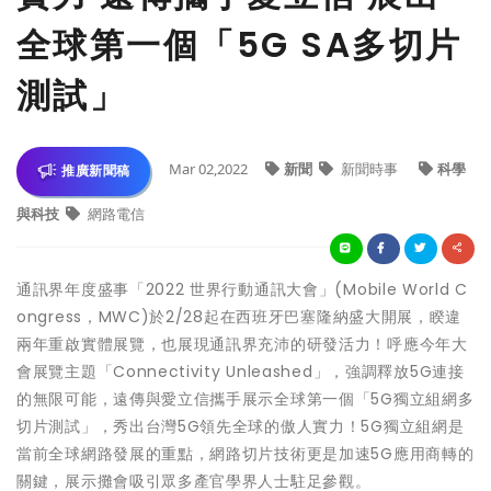
全球第一個「5G SA多切片
測試」
Mar 02,2022
新聞
新聞時事
科學
推廣新聞稿
與科技
網路電信
通訊界年度盛事「2022 世界行動通訊大會」(Mobile World C
ongress，MWC)於2/28起在西班牙巴塞隆納盛大開展，睽違
兩年重啟實體展覽，也展現通訊界充沛的研發活力！呼應今年大
會展覽主題「Connectivity Unleashed」，強調釋放5G連接
的無限可能，遠傳與愛立信攜手展示全球第一個「5G獨立組網多
切片測試」，秀出台灣5G領先全球的傲人實力！5G獨立組網是
當前全球網路發展的重點，網路切片技術更是加速5G應用商轉的
關鍵，展示攤會吸引眾多產官學界人士駐足參觀。