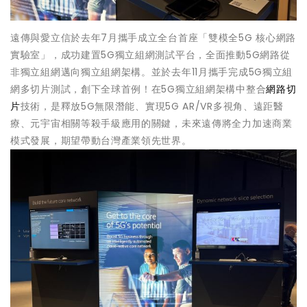
遠傳與愛立信於去年7月攜手成立全台首座「雙模全5G 核心網路
實驗室」，成功建置5G獨立組網測試平台，全面推動5G網路從
非獨立組網邁向獨立組網架構。並於去年11月攜手完成5G獨立組
網多切片測試，創下全球首例！在5G獨立組網架構中整合
網路切
片
技術，是釋放5G無限潛能、實現5G AR/VR多視角、遠距醫
療、元宇宙相關等殺手級應用的關鍵，未來遠傳將全力加速商業
模式發展，期望帶動台灣產業領先世界。