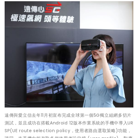
遠傳與愛立信去年11月初宣布完成全球第一個5G獨立組網多切片
測試，並且成功在搭載Android 12版本作業系統的手機中導入UR
SP(UE route selection policy，使用者路由選取策略)功能，