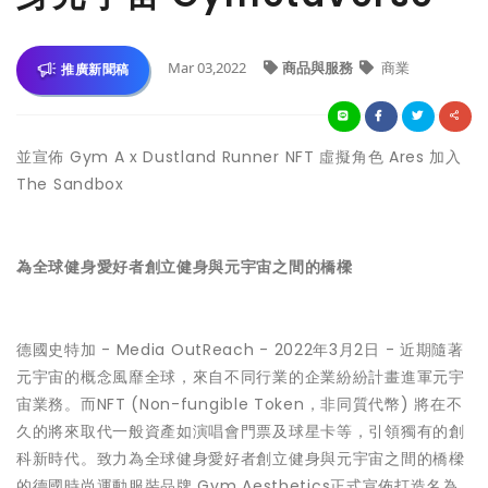
Mar 03,2022
商品與服務
商業
推廣新聞稿
並宣佈 Gym A x Dustland Runner NFT 虛擬角色 Ares 加入
The Sandbox
為全球健身愛好者創立健身與元宇宙之間的橋樑
德國史特加 -
Media OutReach
- 2022年3月2日 - 近期隨著
元宇宙的概念風靡全球，來自不同行業的企業紛紛計畫進軍元宇
宙業務。而NFT (Non-fungible Token，非同質代幣) 將在不
久的將來取代一般資產如演唱會門票及球星卡等，引領獨有的創
科新時代。致力為全球健身愛好者創立健身與元宇宙之間的橋樑
的德國時尚運動服裝品牌 Gym Aesthetics正式宣佈打造名為