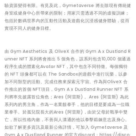
驗資源變得有限。有見及此，Gymetaverse 將去除現有傳統健
身室或健身中心所帶來的限制；用家只需透過不同的虛擬訓練；
包括於數碼世界內的互動性活動及遊戲化沉浸感健身體驗，從而
實現不同人的健身目標。
由 Gym Aesthetics 及 OliveX 合作的 Gym A x Dustland R
unner NFT 系列將會推出 5 個角色，該系列包含10,000 個通過
程序生成的體素化Avatar NFT，其中包含不同特徵。每個獨特
的 NFT 頭像都可以在 The Sandbox的遊戲中進行玩樂，以參
加不同類型的活動、完成任務來探索元宇宙。作為與OliveX 合
作推出的首個 NFT項目，Gym A x Dustland Runner NFT 系
列將率先披露首位角色；Ares (阿雷斯) 。Ares (阿雷斯) 為此
系列內的男主角，作為一名業餘拳手，他的目標是要成為一位職
業拳手。於孤兒院長大的Ares (阿雷斯)，由於父母於戰爭中雙
亡，所以性格內斂，不善與人溝通的他以拳擊鍛鍊意志及身心。
如欲了解更多資訊及最新公佈詳情，可加入 Gymetaverse 及
Gym A x Dustland Runner 的官方discord：
https://disco