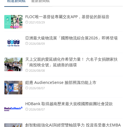
精選新聞稿
最新新聞稿
FLOC唯一基督徒專屬交友APP，基督徒的新福音
2021/03/29
亞洲最大級物流展「國際物流綜合展2026」即將登場
2026/08/09
天上父親的愛延續化作希望力量！ 六名子女捐贈家扶
「南投映全號」延續善的循環
2026/08/08
鎧應 AudienceSense 臉部辨識功能上市
2026/08/07
HDBank 取得越南歷來最大規模國際銀團社會貸款
2026/08/07
創智動能強化AI與經營雙軸競爭力 投資長受臺大EMBA