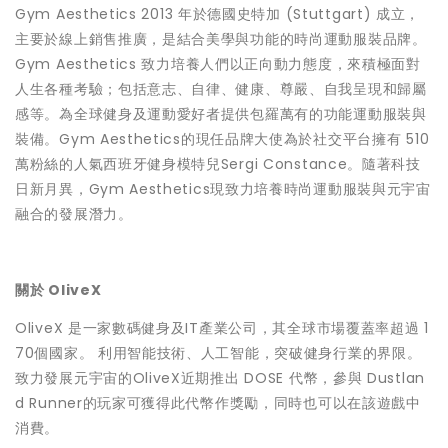
Gym Aesthetics 2013 年於德國史特加 (Stuttgart) 成立，
主要於線上銷售推廣，是結合美學與功能的時尚運動服裝品牌。
Gym Aesthetics 致力培養人們以正向動力態度，來積極面對
人生各種考驗；包括意志、自律、健康、尊嚴、自我呈現和歸屬
感等。為全球健身及運動愛好者提供包羅萬有的功能運動服裝與
裝備。Gym Aesthetics的現任品牌大使為於社交平台擁有 510
萬粉絲的人氣西班牙健身模特兒Sergi Constance。隨著科技
日新月異，Gym Aesthetics現致力培養時尚運動服裝與元宇宙
融合的發展潛力。
關於 OliveX
OliveX 是一家數碼健身及IT產業公司，其全球市場覆蓋率超過 1
70個國家。 利用智能技術、人工智能，突破健身行業的界限。
致力發展元宇宙的OliveX近期推出 DOSE 代幣，參與 Dustlan
d Runner的玩家可獲得此代幣作獎勵，同時也可以在該遊戲中
消費。