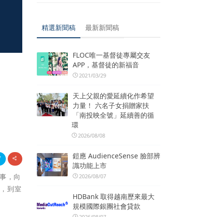
精選新聞稿
最新新聞稿
FLOC唯一基督徒專屬交友
APP，基督徒的新福音
2021/03/29
天上父親的愛延續化作希望
力量！ 六名子女捐贈家扶
「南投映全號」延續善的循
環
2026/08/08
鎧應 AudienceSense 臉部辨
識功能上市
故事，向
2026/08/07
泥
，到室
HDBank 取得越南歷來最大
規模國際銀團社會貸款
2026/08/07