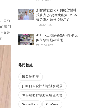
創智動能強化AI與經營雙軸
競爭力 投資長受臺大EMBA
邀分享AI時代投資思維
局。目前
2026/08/07
辛的奮鬥
更開創出
ASUSx三麗鷗耍酷聯萌 潮玩
育！
開學祭搶抱AI筆電！
2026/08/07
熱門標籤
國際發明展
JDIE日本設計創意暨發明展
世界發明智慧財產聯盟總會
SocialLab
OpView