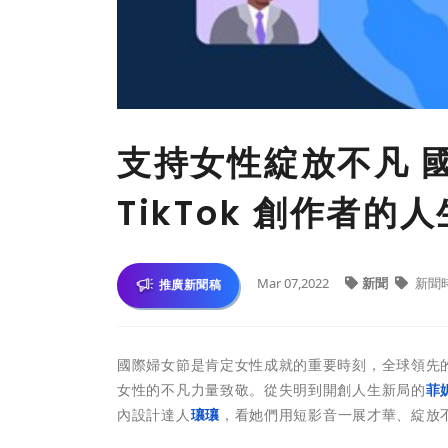
支持女性綻放不凡 
TikTok 創作者的
Mar 07,2022
新聞
新聞
推廣新聞稿
國際婦女節是肯定女性成就的重要時刻，全球領先的行
女性的不凡力量致敬。從失明到開創人生新局的
菲
內設計達人
瓖瓖
，看她們用短影音一展才華、綻放