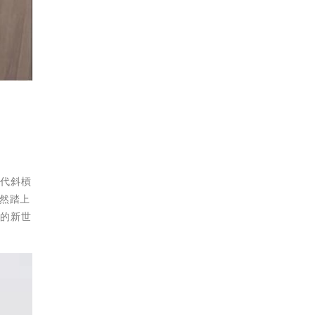
世代斜槓
決然踏上
音的新世