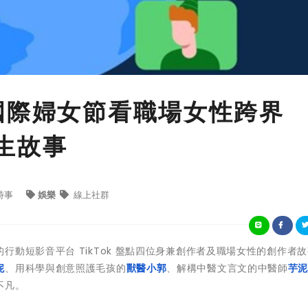
國際婦女節看職場女性跨界
人生故事
時事
娛樂
線上社群
動短影音平台 TikTok 盤點四位身兼創作者及職場女性的創作者
妮
、用科學與創意照護毛孩的
獸醫小郭
、解構中醫文言文的中醫師
芋
不凡。