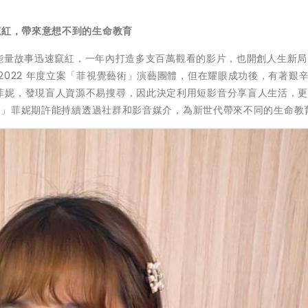
竄紅，帶來意想不到的生命教育
及正能量故事迅速竄紅，一年內打造多支百萬觀看的影片，也開創人生新
2022 年度立案「菲視覺藝術」演藝團體，但在耀眼成功後，有著艱
菲妮，發現盲人資源不易搜尋，因此決定利用短影音分享盲人生活，
價值！」菲妮期許能持續透過社群和影音媒介，為新世代帶來不同的生命教