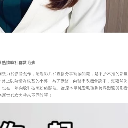
與熱情助社群愛毛孩
則致力於影音創作，透過影片和直播分享寵物知識，是不折不扣的新
」！一路上以熱情為根基的小郭，為了獸醫，向醫學系機會說不，更毅然
，也在一年內吸引破萬粉絲關注。從原本單純愛毛孩到跨界獸醫與影
為新世代女力帶來不同詮釋！