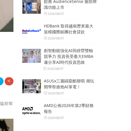
鎧應 AudienceSense 臉部辨
識功能上市
2026/08/07
HDBank 取得越南歷來最大
規模國際銀團社會貸款
2026/08/07
創智動能強化AI與經營雙軸
競爭力 投資長受臺大EMBA
邀分享AI時代投資思維
2026/08/07
ASUSx三麗鷗耍酷聯萌 潮玩
開學祭搶抱AI筆電！
2026/08/07
去協助幫
AMD公佈2026年第2季財務
報告
2026/08/07