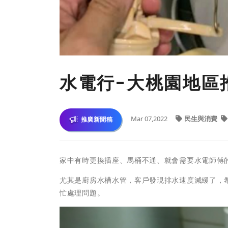
水電行-大桃園地區
Mar 07,2022
民生與消費
推廣新聞稿
家中有時更換插座、馬桶不通、就會需要水電師傅
尤其是廚房水槽水管，客戶發現排水速度減緩了，
忙處理問題。