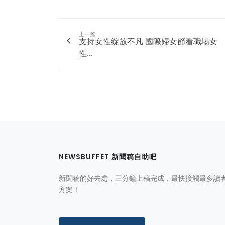
上一篇
支持女性綻放不凡 國際婦女節看職場女
性...
NEWSBUFFET 新聞稿自助吧
新聞稿的好去處，三分鐘上稿完成，最快接觸最多讀
方案！