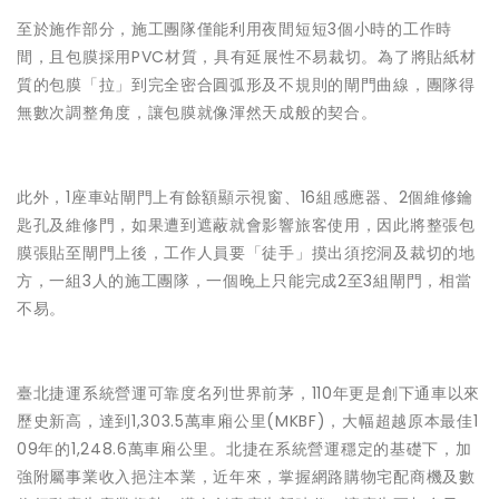
至於施作部分，施工團隊僅能利用夜間短短3個小時的工作時
間，且包膜採用PVC材質，具有延展性不易裁切。為了將貼紙材
質的包膜「拉」到完全密合圓弧形及不規則的閘門曲線，團隊得
無數次調整角度，讓包膜就像渾然天成般的契合。
此外，1座車站閘門上有餘額顯示視窗、16組感應器、2個維修鑰
匙孔及維修門，如果遭到遮蔽就會影響旅客使用，因此將整張包
膜張貼至閘門上後，工作人員要「徒手」摸出須挖洞及裁切的地
方，一組3人的施工團隊，一個晚上只能完成2至3組閘門，相當
不易。
臺北捷運系統營運可靠度名列世界前茅，110年更是創下通車以來
歷史新高，達到1,303.5萬車廂公里(MKBF)，大幅超越原本最佳1
09年的1,248.6萬車廂公里。北捷在系統營運穩定的基礎下，加
強附屬事業收入挹注本業，近年來，掌握網路購物宅配商機及數