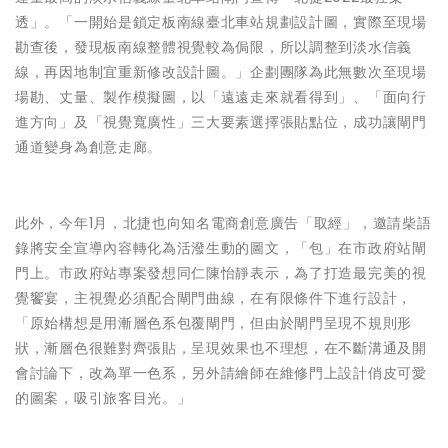
透」。「一開始是鎖定板南線臺北車站規劃設計圖，實際至現場
勘查後，發現板南線整體視覺較為侷限，所以調整到淡水信義
線，再因地制宜重新修改設計圖。」企劃團隊為此無數次至現場
場勘、丈量、製作模擬圖，以「遠遠走來就看得到」、「面向行
進方向」及「視覺寬廣性」三大要素選擇張貼點位，成功讓閘門
通道變身為創意走廊。
此外，今年1月，北捷也向知名電商創意廣告「取經」，邀請柴語
錄將安全宣導內容轉化為活潑生動的圖文，「包」在市政府站閘
門上。市政府站專案發想同仁陳怡靜表示，為了打造最完美的視
覺饗宴，主視覺必須配合閘門曲線，在有限條件下進行設計，
「原始構想是用漸層色系包覆閘門，但由於閘門呈現不規則形
狀，漸層色很難對齊張貼，呈現效果也不理想，在不斷溝通及開
會討論下，改為單一色系，另外請繪師在維修門上設計俏皮可愛
的圖案，吸引旅客目光。」