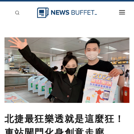
回到首頁
新聞稿分類
登入
刊登
北捷最狂樂透就是這麼狂！
車站閘門化身創意走廊