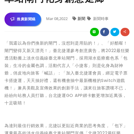
Mar 08,2022
新聞
新聞時事
推廣新聞稿
「我還以為你們換新的閘門，沒想到是用貼的！」、「好酷喔！
閘門變得又新又漂亮！」臺北捷運參考創意廣告，將2022最狂樂
透活動搬上淡水信義線臺北車站閘門，採用湖水藍療癒色系「包
裝」生冷的金屬色調，活動代言人「小捷客」則是化身為財神
爺，俏皮地向旅客「喊話」：「加入臺北捷運會員，綁定電子票
卡搭捷運，天天抽好禮，還有機會抽中最新機種的Switch遊戲
機！」兼具美觀及宣傳效果的創新手法，讓來往旅客讚嘆不已，
紛紛向站務人員打聽，台北捷運GO APP綁卡數更增加近萬張，
十足吸睛！
為達到最佳行銷效果，北捷以更貼近商業的思考角度，「包下」
運量最高的淡水信義線臺北車站閘門宣傳「北捷2022最狂樂