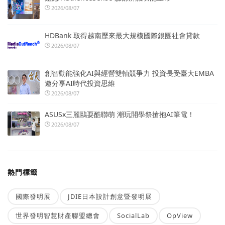
2026/08/07
HDBank 取得越南歷來最大規模國際銀團社會貸款
2026/08/07
創智動能強化AI與經營雙軸競爭力 投資長受臺大EMBA
邀分享AI時代投資思維
2026/08/07
ASUSx三麗鷗耍酷聯萌 潮玩開學祭搶抱AI筆電！
2026/08/07
熱門標籤
國際發明展
JDIE日本設計創意暨發明展
世界發明智慧財產聯盟總會
SocialLab
OpView