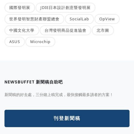
國際發明展
JDIE日本設計創意暨發明展
世界發明智慧財產聯盟總會
SocialLab
OpView
中國文化大學
台灣發明商品促進協會
北市圖
ASUS
Microchip
NEWSBUFFET 新聞稿自助吧
新聞稿的好去處，三分鐘上稿完成，最快接觸最多讀者的方案！
刊登新聞稿