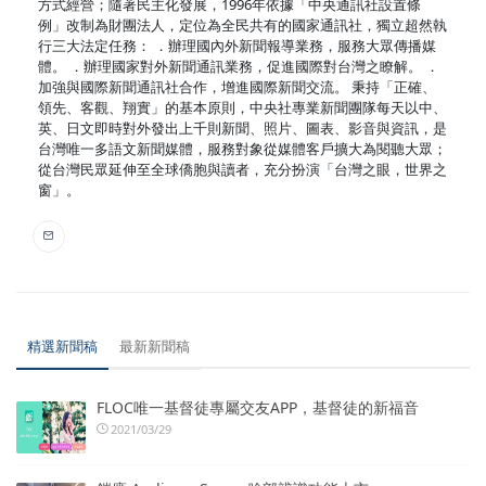
方式經營；隨著民主化發展，1996年依據「中央通訊社設置條
例」改制為財團法人，定位為全民共有的國家通訊社，獨立超然執
行三大法定任務： ．辦理國內外新聞報導業務，服務大眾傳播媒
體。 ．辦理國家對外新聞通訊業務，促進國際對台灣之瞭解。 ．
加強與國際新聞通訊社合作，增進國際新聞交流。 秉持「正確、
領先、客觀、翔實」的基本原則，中央社專業新聞團隊每天以中、
英、日文即時對外發出上千則新聞、照片、圖表、影音與資訊，是
台灣唯一多語文新聞媒體，服務對象從媒體客戶擴大為閱聽大眾；
從台灣民眾延伸至全球僑胞與讀者，充分扮演「台灣之眼，世界之
窗」。
精選新聞稿
最新新聞稿
FLOC唯一基督徒專屬交友APP，基督徒的新福音
2021/03/29