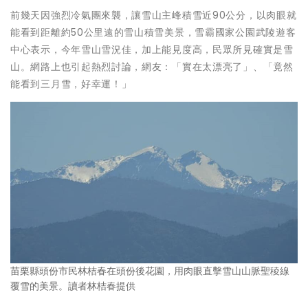
前幾天因強烈冷氣團來襲，讓雪山主峰積雪近90公分，以肉眼就
能看到距離約50公里遠的雪山積雪美景，雪霸國家公園武陵遊客
中心表示，今年雪山雪況佳，加上能見度高，民眾所見確實是雪
山。網路上也引起熱烈討論，網友：「實在太漂亮了」、「竟然
能看到三月雪，好幸運！」
苗栗縣頭份市民林桔春在頭份後花園，用肉眼直擊雪山山脈聖稜線
覆雪的美景。讀者林桔春提供