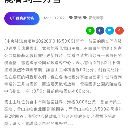
Mar 10,2022
新聞
新聞時事
推廣新聞稿
(中央社訊息服務20220310 16:53:09)新竹、苗栗的朋友們有發
現這兩天遠眺雪山，竟然能看見雪山主峰上有白白的雪呢！客家
公共傳播基金會日前行經新竹時，突看見遠方山頭有一層白色的
覆蓋物，雪霸國家公園武陵遊客中心，表示雪山圈谷因2月下旬
接連強烈冷氣團來襲，讓雪山主峰積雪近90公分，創新高紀錄！
住在客庄的鄉親朋友們，也在各地社團分享從自己家中也能看到
幸運的三月白雪照，而這幾天氣候放晴，雪霸國家公園武陵遊客
中心指出，今（3/10）目前的積雪仍有60公分。
雪山主峰位於台中市與苗栗縣界，海拔3,886公尺，是台灣第二
高峰，雪山主峰東北面是1號圈谷，而雪山主峰北方500公尺處的
是2號圈谷，圈谷地形是數萬年前冰河曾經造訪台灣留下的遺
跡，讓人不驚讚嘆大自然的鬼斧神工。