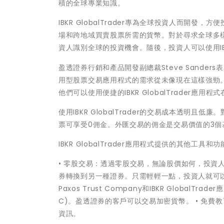
積的全球專業知識。
IBKR GlobalTrader專為全球投資人而開
場和跨地域買賣股票所需的貨幣。對於尋求全球多樣化但
資人識別全球的投資機會。隨後，投資人可以使用IBKR
盈透證券行銷和產品開發副總裁Steve Sand
用型股票交易應用程式的需求從未像現在這樣強勁。IB
他們可以使用便捷的IBKR GlobalTrader應用
使用IBKR GlobalTrader的交易成本透明
票可享受0佣金。外匯交易的佣金是交易價值的3個基
IBKR GlobalTrader應用程式提供的其他工具和
• 零股交易：透過零股交易，無論股價如何，投資人
券轉換到另一種證券。只需輕輕一點，投資人就可以
Paxos Trust Company和IBKR Global
C)。盈透證券的客戶可以交易加密貨幣。 • 免費教
資訊。