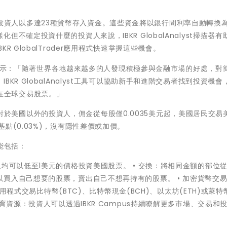
發，方便投資人以多達23種貨幣存入資金。這些資金將以銀行間利率自動轉換
不確定投資什麼的投資人來說，IBKR GlobalAnalyst掃描器有
 GlobalTrader應用程式快速掌握這些機會。
ers表示：「隨著世界各地越來越多的人發現積極參與金融市場的好處，對
KR GlobalAnalyst工具可以協助新手和進階交易者找到投資機會
程式在全球交易股票。」
且低廉。對於美國以外的投資人，佣金從每股僅0.0035美元起，美國居民交易
點(0.03%)，沒有隱性差價或加價。
功能包括：
均可以低至1美元的價格投資美國股票。 • 交換：將相同金額的部位
買入自己想要的股票，賣出自己不想再持有的股票。 • 加密貨幣交
Trader應用程式交易比特幣(BTC)、比特幣現金(BCH)、以太坊(ETH)或萊特
育資源：投資人可以透過IBKR Campus持續瞭解更多市場、交易和