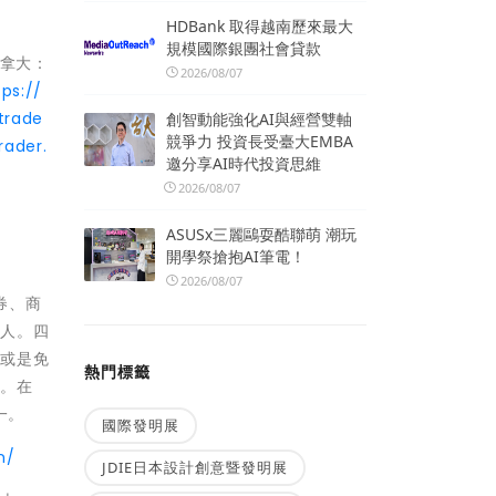
HDBank 取得越南歷來最大
規模國際銀團社會貸款
拿大：
2026/08/07
tps://
ltrade
創智動能強化AI與經營雙軸
競爭力 投資長受臺大EMBA
rader.
邀分享AI時代投資思維
2026/08/07
ASUSx三麗鷗耍酷聯萌 潮玩
開學祭搶抱AI筆電！
2026/08/07
券、商
助人。四
格或是免
熱門標籤
報。在
一。
國際發明展
n/
JDIE日本設計創意暨發明展