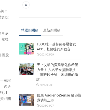
為跨市
助於投
精選新聞稿
最新新聞稿
簡單易
，然後
FLOC唯一基督徒專屬交友
APP，基督徒的新福音
美國股
2021/03/29
天上父親的愛延續化作希望
力量！ 六名子女捐贈家扶
「南投映全號」延續善的循
環
從一種證
2026/08/08
易：透過
幣(LT
鎧應 AudienceSense 臉部辨
投資相關
識功能上市
2026/08/07