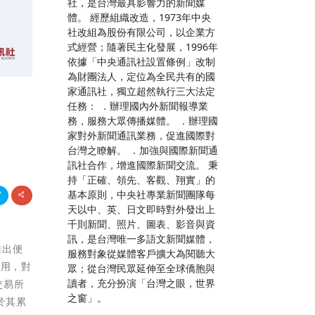
社，是台灣最具影響力的新聞媒
體。 經歷組織改造，1973年中央
社改組為股份有限公司，以企業方
式經營；隨著民主化發展，1996年
依據「中央通訊社設置條例」改制
為財團法人，定位為全民共有的國
家通訊社，獨立超然執行三大法定
任務： ．辦理國內外新聞報導業
務，服務大眾傳播媒體。 ．辦理國
家對外新聞通訊業務，促進國際對
台灣之瞭解。 ．加強與國際新聞通
訊社合作，增進國際新聞交流。 秉
持「正確、領先、客觀、翔實」的
基本原則，中央社專業新聞團隊每
天以中、英、日文即時對外發出上
千則新聞、照片、圖表、影音與資
訊，是台灣唯一多語文新聞媒體，
天推出便
服務對象從媒體客戶擴大為閱聽大
使用，對
眾；從台灣民眾延伸至全球僑胞與
讀者，充分扮演「台灣之眼，世界
交易所
之窗」。
惠於其累