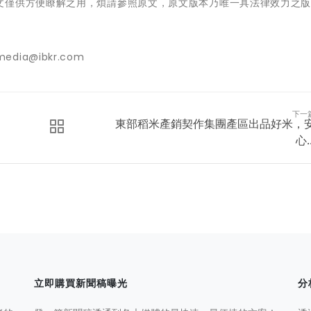
文僅供方便瞭解之用，煩請參照原文，原文版本乃唯一具法律效力之
edia@ibkr.com
下一
東部稻米產銷契作集團產區出品好米，
心..
立即購買新聞稿曝光
分