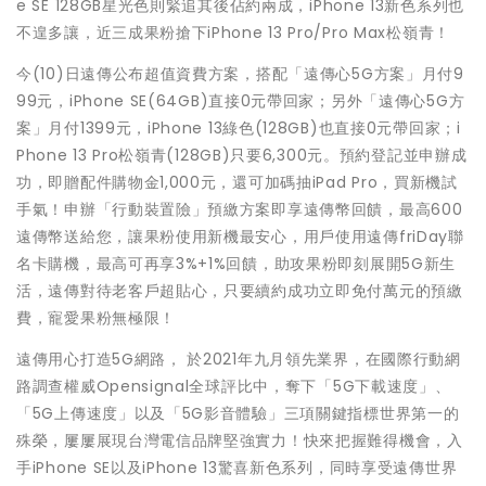
e SE 128GB星光色則緊追其後佔約兩成，iPhone 13新色系列也
不遑多讓，近三成果粉搶下iPhone 13 Pro/Pro Max松嶺青！
今(10)日遠傳公布超值資費方案，搭配「遠傳心5G方案」月付9
99元，iPhone SE(64GB)直接0元帶回家；另外「遠傳心5G方
案」月付1399元，iPhone 13綠色(128GB)也直接0元帶回家；i
Phone 13 Pro松嶺青(128GB)只要6,300元。預約登記並申辦成
功，即贈配件購物金1,000元，還可加碼抽iPad Pro，買新機試
手氣！申辦「行動裝置險」預繳方案即享遠傳幣回饋，最高600
遠傳幣送給您，讓果粉使用新機最安心，用戶使用遠傳friDay聯
名卡購機，最高可再享3%+1%回饋，助攻果粉即刻展開5G新生
活，遠傳對待老客戶超貼心，只要續約成功立即免付萬元的預繳
費，寵愛果粉無極限！
遠傳用心打造5G網路， 於2021年九月領先業界，在國際行動網
路調查權威Opensignal全球評比中，奪下「5G下載速度」、
「5G上傳速度」以及「5G影音體驗」三項關鍵指標世界第一的
殊榮，屢屢展現台灣電信品牌堅強實力！快來把握難得機會，入
手iPhone SE以及iPhone 13驚喜新色系列，同時享受遠傳世界