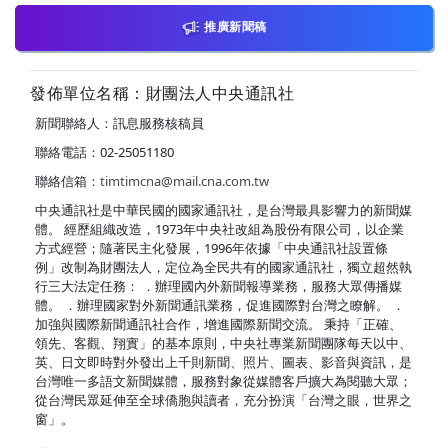
推廣新聞稿
發佈單位名稱：財團法人中央通訊社
新聞聯絡人：訊息服務核稿員
聯絡電話：02-25051180
聯絡信箱：
timtimcna@mail.cna.com.tw
中央通訊社是中華民國的國家通訊社，是台灣最具影響力的新聞媒
體。 經歷組織改造，1973年中央社改組為股份有限公司，以企業
方式經營；隨著民主化發展，1996年依據「中央通訊社設置條
例」改制為財團法人，定位為全民共有的國家通訊社，獨立超然執
行三大法定任務： ．辦理國內外新聞報導業務，服務大眾傳播媒
體。 ．辦理國家對外新聞通訊業務，促進國際對台灣之瞭解。 ．
加強與國際新聞通訊社合作，增進國際新聞交流。 秉持「正確、
領先、客觀、翔實」的基本原則，中央社專業新聞團隊每天以中、
英、日文即時對外發出上千則新聞、照片、圖表、影音與資訊，是
台灣唯一多語文新聞媒體，服務對象從媒體客戶擴大為閱聽大眾；
從台灣民眾延伸至全球僑胞與讀者，充分扮演「台灣之眼，世界之
窗」。