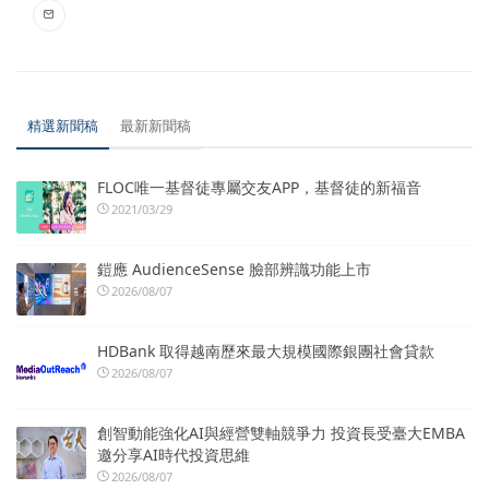
精選新聞稿
最新新聞稿
FLOC唯一基督徒專屬交友APP，基督徒的新福音
2021/03/29
鎧應 AudienceSense 臉部辨識功能上市
2026/08/07
HDBank 取得越南歷來最大規模國際銀團社會貸款
2026/08/07
創智動能強化AI與經營雙軸競爭力 投資長受臺大EMBA
邀分享AI時代投資思維
2026/08/07