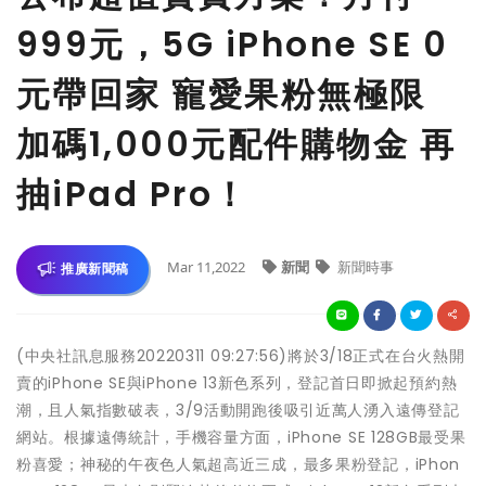
999元，5G iPhone SE 0
元帶回家 寵愛果粉無極限
加碼1,000元配件購物金 再
抽iPad Pro！
Mar 11,2022
新聞
新聞時事
推廣新聞稿
(中央社訊息服務20220311 09:27:56)將於3/18正式在台火熱開
賣的iPhone SE與iPhone 13新色系列，登記首日即掀起預約熱
潮，且人氣指數破表，3/9活動開跑後吸引近萬人湧入遠傳登記
網站。根據遠傳統計，手機容量方面，iPhone SE 128GB最受果
粉喜愛；神秘的午夜色人氣超高近三成，最多果粉登記，iPhon