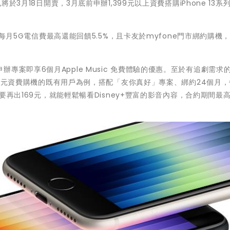
將於3月18日開賣，3月底前申辦1,399元以上資費搭購iPhone 13系
卡，每月5G電信費最高還能回饋5.5%，且卡友於myfone門市綁約購機
專案即享6個月Apple Music 免費體驗的優惠。至於有追劇需求
,399元資費購機的既有用戶為例，搭配「友你真好」專案、綁約24個月
只要再出169元，就能輕鬆暢看Disney+豐富的影音內容，合約期間最