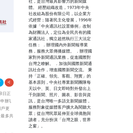
社，是台灣最具影響力的新聞媒
體。 經歷組織改造，1973年中央
社改組為股份有限公司，以企業方
式經營；隨著民主化發展，1996年
依據「中央通訊社設置條例」改制
為財團法人，定位為全民共有的國
家通訊社，獨立超然執行三大法定
任務： ．辦理國內外新聞報導業
務，服務大眾傳播媒體。 ．辦理國
家對外新聞通訊業務，促進國際對
台灣之瞭解。 ．加強與國際新聞通
訊社合作，增進國際新聞交流。 秉
持「正確、領先、客觀、翔實」的
基本原則，中央社專業新聞團隊每
天以中、英、日文即時對外發出上
18日正
千則新聞、照片、圖表、影音與資
訊，是台灣唯一多語文新聞媒體，
申辦1,
服務對象從媒體客戶擴大為閱聽大
用戶更
眾；從台灣民眾延伸至全球僑胞與
計最多共
讀者，充分扮演「台灣之眼，世界
之窗」。