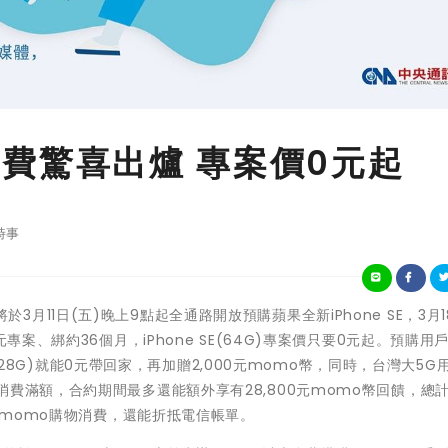
E資費驚喜出爐 專案價0元起
時事
哥大將於3月11日(五)晚上9點起全通路開放預購蘋果全新iPhone SE，3月
案、綁約36個月，iPhone SE(64G)專案價只要0元起。預購用戶
E(128G)就能0元帶回家，再加贈2,000元momo幣，同時，台灣大5G
費滿額，合約期間最多還能額外享有28,800元momo幣回饋，總
用於momo購物消費，還能折抵電信帳單。