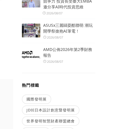
競爭力 投資長受臺大EMBA
邀分享AI時代投資思維
2026/08/07
ASUSx三麗鷗耍酷聯萌 潮玩
開學祭搶抱AI筆電！
2026/08/07
AMD公佈2026年第2季財務
報告
2026/08/07
熱門標籤
國際發明展
JDIE日本設計創意暨發明展
世界發明智慧財產聯盟總會