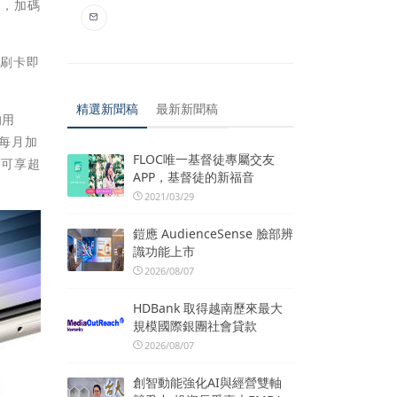
列，加碼
，刷卡即
精選新聞稿
最新新聞稿
的用
，每月加
FLOC唯一基督徒專屬交友
高可享超
APP，基督徒的新福音
2021/03/29
鎧應 AudienceSense 臉部辨
識功能上市
2026/08/07
HDBank 取得越南歷來最大
規模國際銀團社會貸款
2026/08/07
創智動能強化AI與經營雙軸