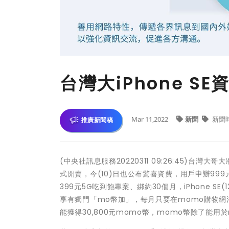
台灣大iPhone S
Mar 11,2022
新聞
新聞
推廣新聞稿
(中央社訊息服務20220311 09:26:45)台灣大
式開賣，今(10)日也公布驚喜資費，用戶申辦999元專
399元5G吃到飽專案、綁約30個月，iPhone S
享有獨門「mo幣加」，每月只要在momo購物網消
能獲得30,800元momo幣，momo幣除了能