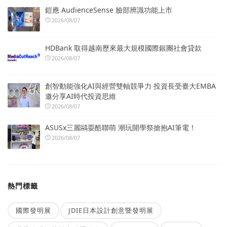
鎧應 AudienceSense 臉部辨識功能上市
2026/08/07
HDBank 取得越南歷來最大規模國際銀團社會貸款
2026/08/07
創智動能強化AI與經營雙軸競爭力 投資長受臺大EMBA
邀分享AI時代投資思維
2026/08/07
ASUSx三麗鷗耍酷聯萌 潮玩開學祭搶抱AI筆電！
2026/08/07
熱門標籤
國際發明展
JDIE日本設計創意暨發明展