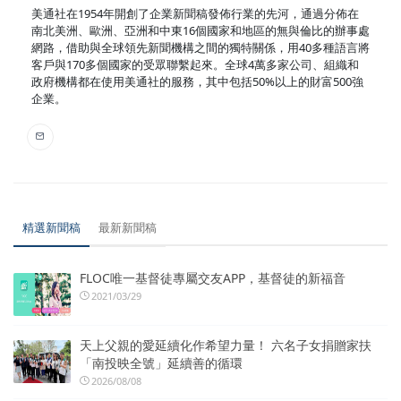
美通社在1954年開創了企業新聞稿發佈行業的先河，通過分佈在
南北美洲、歐洲、亞洲和中東16個國家和地區的無與倫比的辦事處
網路，借助與全球領先新聞機構之間的獨特關係，用40多種語言將
客戶與170多個國家的受眾聯繫起來。全球4萬多家公司、組織和
政府機構都在使用美通社的服務，其中包括50%以上的財富500強
企業。
精選新聞稿
最新新聞稿
FLOC唯一基督徒專屬交友APP，基督徒的新福音
2021/03/29
天上父親的愛延續化作希望力量！ 六名子女捐贈家扶
「南投映全號」延續善的循環
2026/08/08