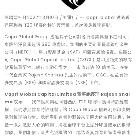
阿聯酋杜拜2022年3月10日 /美通社/ -- Capri Global 透過獲
得阿聯酋 T20 聯賽的特許經營權，首次涉足板球運動。
Capri Global Group 透過其子公司對各行各業興趣不盡相同，
集團的淨資產超過 380 億盧比。集團的主要企業是非銀行金融
公司（NBFC）、壓力資產基金（SAF）和體育風險投資。集團公
司 Capri Global Capital Limited (CGCL) 是印度領先的非存
款系統重要性非銀行金融公司之一，市值超過 10 億美元。在第
一代企業家 Rajesh Sharma 先生的推動下，CGCL 在孟買證
券交易所 (BSE) 和國家證券交易所 (NSE) 上市。
Capri Global Capital Limited
董事總經理
Rajesh Shar
ma
表示：「我們很高興在阿聯酋的 T20 聯賽中獲得特許經營
權。我們涉足體育特許經營，讓 Capri Global 能夠利用印度觀
眾對板球的熱情。我們看到這個聯盟帶來了巨大的協同效應，包
括一系列激動人心的時刻，將在全球平台上提升印度觀眾的板球
體驗。我們相信，這片充滿機遇的土地透過其體育知識產權創造