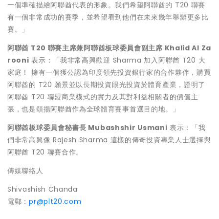
一個準確描繪阿聯酋代表的形象。我們希望阿聯酋的 T20 聯賽
有一個非常成功的賽季，並希望看到他們在未來幾年舉辦更多比
賽。」
阿聯酋
T20
聯賽主席兼阿聯酋板球委員會副主席
Khalid Al Za
rooni
表示：「我非常高興歡迎 Sharma 加入阿聯酋 T20 大
家庭！ 擁有一個獲公認為印度領先投資銀行家的合作夥伴，購買
阿聯酋的 T20 願景並以長期投資眼光投資於體育產業，證明了
阿聯酋 T20 聯盟商業模式的實力及其對利益相關者的價值主
張，也是頌揚阿聯酋作為全球體育賽事首選目的地。」
阿聯酋板球委員會秘書長
Mubashshir Usmani
表示：「我
們非常高興像 Rajesh Sharma 這樣的傳奇投資專業人士選擇與
阿聯酋 T20 聯賽合作。
傳媒聯絡人
Shivashish Chanda
電郵：
pr@plt20.com