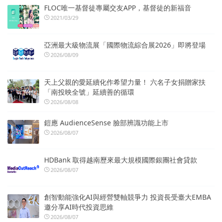
FLOC唯一基督徒專屬交友APP，基督徒的新福音
2021/03/29
亞洲最大級物流展「國際物流綜合展2026」即將登場
2026/08/09
天上父親的愛延續化作希望力量！ 六名子女捐贈家扶
「南投映全號」延續善的循環
2026/08/08
鎧應 AudienceSense 臉部辨識功能上市
2026/08/07
HDBank 取得越南歷來最大規模國際銀團社會貸款
2026/08/07
創智動能強化AI與經營雙軸競爭力 投資長受臺大EMBA
邀分享AI時代投資思維
2026/08/07