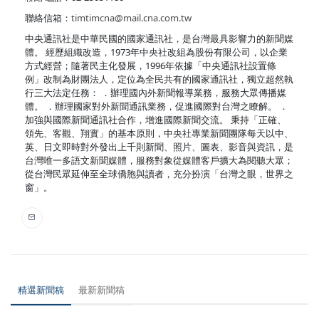
聯絡信箱：
timtimcna@mail.cna.com.tw
中央通訊社是中華民國的國家通訊社，是台灣最具影響力的新聞媒
體。 經歷組織改造，1973年中央社改組為股份有限公司，以企業
方式經營；隨著民主化發展，1996年依據「中央通訊社設置條
例」改制為財團法人，定位為全民共有的國家通訊社，獨立超然執
行三大法定任務： ．辦理國內外新聞報導業務，服務大眾傳播媒
體。 ．辦理國家對外新聞通訊業務，促進國際對台灣之瞭解。 ．
加強與國際新聞通訊社合作，增進國際新聞交流。 秉持「正確、
領先、客觀、翔實」的基本原則，中央社專業新聞團隊每天以中、
英、日文即時對外發出上千則新聞、照片、圖表、影音與資訊，是
台灣唯一多語文新聞媒體，服務對象從媒體客戶擴大為閱聽大眾；
從台灣民眾延伸至全球僑胞與讀者，充分扮演「台灣之眼，世界之
窗」。
精選新聞稿
最新新聞稿