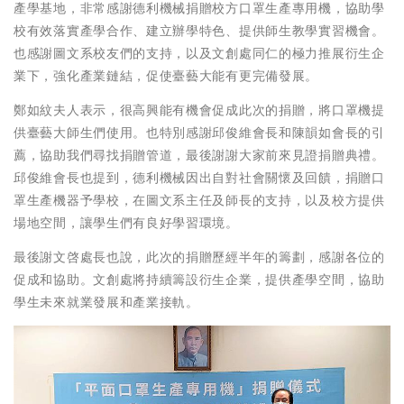
產學基地，非常感謝德利機械捐贈校方口罩生產專用機，協助學
校有效落實產學合作、建立辦學特色、提供師生教學實習機會。
也感謝圖文系校友們的支持，以及文創處同仁的極力推展衍生企
業下，強化產業鏈結，促使臺藝大能有更完備發展。
鄭如紋夫人表示，很高興能有機會促成此次的捐贈，將口罩機提
供臺藝大師生們使用。也特別感謝邱俊維會長和陳韻如會長的引
薦，協助我們尋找捐贈管道，最後謝謝大家前來見證捐贈典禮。
邱俊維會長也提到，德利機械因出自對社會關懷及回饋，捐贈口
罩生產機器予學校，在圖文系主任及師長的支持，以及校方提供
場地空間，讓學生們有良好學習環境。
最後謝文啓處長也說，此次的捐贈歷經半年的籌劃，感謝各位的
促成和協助。文創處將持續籌設衍生企業，提供產學空間，協助
學生未來就業發展和產業接軌。