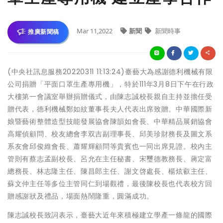
Mar 11,2022
新聞
新聞時事
推廣新聞稿
(中央社訊息服務20220311 11:13:24)臺藝大為感謝德利機械有限
公司捐贈「平面口罩生產專用機」，特於111年3月8日下午在行政
大樓第一會議室舉辦捐贈儀式，由陳志誠校長親自主持並擔任受
贈代表，德利機械鄭如紋董事長夫人代表出席致贈。中華國際新
娘暨藝術整體造型技能發展協會陳韻如會長、中華精品展銷協會
高耀偵顧問、校友總會李双吉副理事長、邱美珍財務長及圖文系
系友會邱俊維會長、蕭耀輝顧問等貴賓也一同出席見證。校內主
管則有蔡志孟副校長、呂允在主任秘書、宋璽德教務長、蔣定富
總務長、林志隆主任、陳昌郎主任、謝文啓處長、楊炫叡主任、
蘇文仲主任等多位主管同仁到場觀禮，最後陳校長也代表校方回
贈感謝狀及禮品，場面熱鬧隆重，圓滿成功。
陳志誠校長致詞表示，臺藝大近年來積極建立學產一條龍的國際