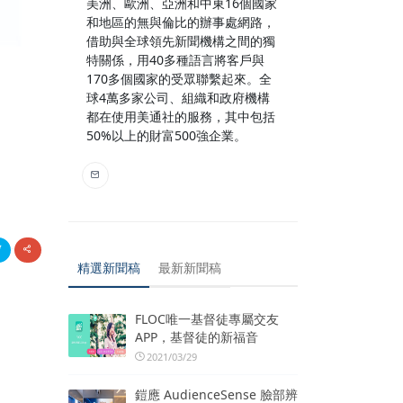
美洲、歐洲、亞洲和中東16個國家
和地區的無與倫比的辦事處網路，
借助與全球領先新聞機構之間的獨
特關係，用40多種語言將客戶與
170多個國家的受眾聯繫起來。全
球4萬多家公司、組織和政府機構
都在使用美通社的服務，其中包括
50%以上的財富500強企業。
精選新聞稿
最新新聞稿
FLOC唯一基督徒專屬交友
APP，基督徒的新福音
2021/03/29
鎧應 AudienceSense 臉部辨