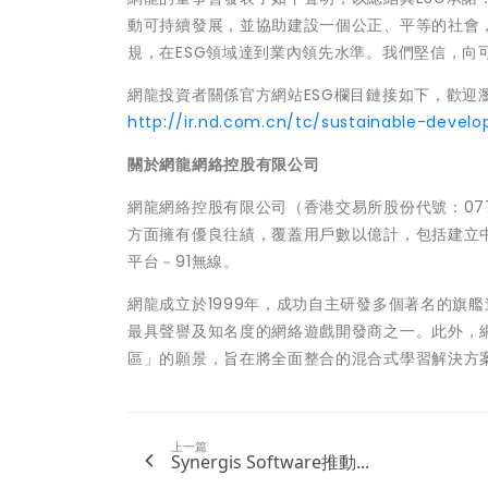
動可持續發展，並協助建設一個公正、平等的社會
規，在ESG領域達到業內領先水準。我們堅信，
網龍投資者關係官方網站ESG欄目鏈接如下，歡迎
http://ir.nd.com.cn/tc/sustainable-devel
關於網龍網絡控股有限公司
網龍網絡控股有限公司（香港交易所股份代號：07
方面擁有優良往績，覆蓋用戶數以億計，包括建立中國
平台－91無線。
網龍成立於1999年，成功自主研發多個著名的旗
最具聲譽及知名度的網絡遊戲開發商之一。此外，
區」的願景，旨在將全面整合的混合式學習解決方
上一篇
Synergis Software推動...