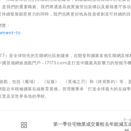
，是我們的重要職責。我們將通過高效實施管治架構以及嚴格遵守各
向可持續發展願景努力的同時，我們也將更好地為投資者創造可持續的回
瀏覽：
opment-tc
77）是全球領先的互聯網社區創建者，在開發和擴展多個互聯網及移
首個網絡遊戲門戶－17173.com及打造中國最具影響力的智能手
艦遊戲，包括《魔域》、《征服》、《英魂之刃》和《終焉誓約》等，
網龍近年積極擴展在線教育業務，管理層秉承「打造全球最大的在線
案普及至世界各地的學校。
下一
第一季住宅物業成交量較去年銳減五
預..