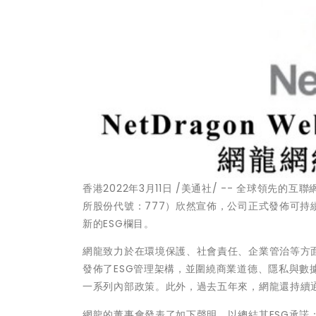
香港2022年3月11日 /美通社/ -- 全球領先
所股份代號：777）欣然宣佈，公司正式發佈可
新的ESG欄目。
網龍致力於在環境保護、社會責任、企業管治等方
發佈了ESG管理架構，並圍繞商業道德、隱私與
一系列內部政策。此外，過去五年來，網龍還持續通
網龍的董事會發表了如下聲明，以總結其ESG承