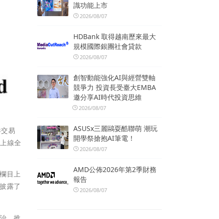
識功能上市
2026/08/07
HDBank 取得越南歷來最大
規模國際銀團社會貸款
2026/08/07
創智動能強化AI與經營雙軸
競爭力 投資長受臺大EMBA
邀分享AI時代投資思維
2026/08/07
ASUSx三麗鷗耍酷聯萌 潮玩
港交易
開學祭搶抱AI筆電！
站上線全
2026/08/07
AMD公佈2026年第2季財務
欄目上
報告
披露了
2026/08/07
治、推