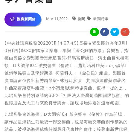
Mar 11,2022
新聞
新聞時事
推廣新聞稿
(中央社訊息服務20220311 14:07:49)長榮交響樂團於今年3月1
0日(四)19:30假國家音樂廳，舉辦「金公雞的故事」音樂會，指
揮由長榮交響樂團音樂總監葛諾‧舒馬富斯擔任，演出曲目包括海
頓：D大調第104 號交響曲《倫敦》、蕭斯塔科維契：c小調第1
號鋼琴協奏曲及李姆斯基-柯薩科夫：《金公雞》組曲。樂團首
度邀請留俄傑出新秀鋼琴家-林冠廷參演，共同演繹前蘇聯著名
作曲家蕭斯塔科維契：c小調第1號鋼琴協奏曲。值得一提的是，
此場音樂會特別邀請約60位「社團法人臺灣葡萄園關懷協會」的
視障朋友及志工前來欣賞音樂會，讓現場增添幾許溫馨氛圍。
此場音樂會以海頓：D大調第104 號交響曲《倫敦》作為開場，
該作品是海頓生前最後一部交響曲，也是海頓交響曲創作積累的
結晶，被視為海頓成熟時期最具代表性的傑作；接著由新世代鋼