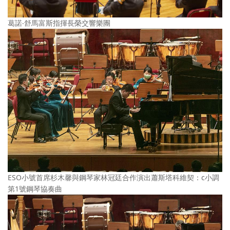
葛諾‧舒馬富斯指揮長榮交響樂團
ESO小號首席杉木馨與鋼琴家林冠廷合作演出蕭斯塔科維契：c小調
第1號鋼琴協奏曲