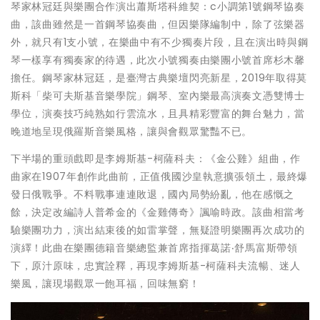
琴家林冠廷與樂團合作演出蕭斯塔科維契：c小調第1號鋼琴協奏
曲，該曲雖然是一首鋼琴協奏曲，但因樂隊編制中，除了弦樂器
外，就只有1支小號，在樂曲中有不少獨奏片段，且在演出時與鋼
琴一樣享有獨奏家的待遇，此次小號獨奏由樂團小號首席杉木馨
擔任。鋼琴家林冠廷，是臺灣古典樂壇閃亮新星，2019年取得莫
斯科「柴可夫斯基音樂學院」鋼琴、室內樂最高演奏文憑雙博士
學位，演奏技巧純熟如行雲流水，且具精彩豐富的舞台魅力，當
晚道地呈現俄羅斯音樂風格，讓與會觀眾驚豔不已。
下半場的重頭戲即是李姆斯基-柯薩科夫：《金公雞》組曲，作
曲家在1907年創作此曲前，正值俄國沙皇執意擴張領土，最終爆
發日俄戰爭。不料戰事連連敗退，國內局勢紛亂，他在感慨之
餘，決定改編詩人普希金的《金雞傳奇》諷喻時政。該曲相當考
驗樂團功力，演出結束後的如雷掌聲，無疑證明樂團再次成功的
演繹！此曲在樂團德籍音樂總監兼首席指揮葛諾‧舒馬富斯帶領
下，原汁原味，忠實詮釋，再現李姆斯基-柯薩科夫流暢、迷人
樂風，讓現場觀眾一飽耳福，回味無窮！