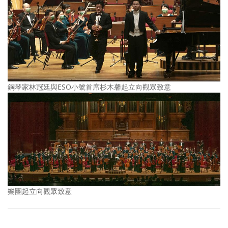
鋼琴家林冠廷與ESO小號首席杉木馨起立向觀眾致意
樂團起立向觀眾致意