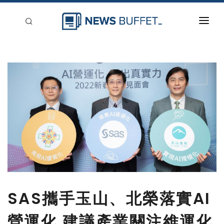
回到首頁
新聞稿分類
登入
刊登
SAS攜手玉山、北榮落實AI
營運化 建議產業關注維運化