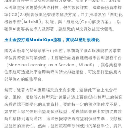
AI運算管理平台以及智慧醫療方案等。展望下一波動能，SAS表
示將聚焦疫後趨勢與法遵科技，包含數位詐欺、國際保險資本標
準(ICS)2.0與氣候風險管理等解決方案，並力推增強的「自動化
機器學習(AutoML)」功能，與「維運化(Ops)解決方案」，以
確保AI更容易被導入及部署，讓組織的AI投資效益更快體現。
玉山金控打造ModelOps流程，實現AI應用規模化
國內金融界的AI領頭羊玉山金控，早前為了讓AI服務能在各事業
單位實際發揮商業價值，由智能金融處自建機器學習即服務平台
（Machine Learning as a Service，MLaaS），讓各業務單
位系統可透過此平台即時呼叫請求AI微服務，可說是打造供應內
部單位AI的服務平台。
然而，隨著內部AI應用場景愈來愈多元，連接此平台上包含行
銷、風控、服務等AI模型累計數量超過上百個!這些模型上線後迎
來營運端不斷變化的真實資料，要維持一定的預測準確度不易，
如早前上線的信用卡盜刷偵測模型，受疫情影響刷卡習慣從實體
商店移轉到電商通路，這些改變導致既有盜刷偵測失準，突顯模
型監控的重要性。然而，監控流程牽涉到使用的業務單位、資訊