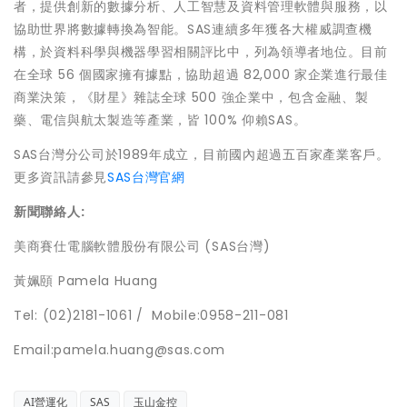
者，提供創新的數據分析、人工智慧及資料管理軟體與服務，以
協助世界將數據轉換為智能。SAS連續多年獲各大權威調查機
構，於資料科學與機器學習相關評比中，列為領導者地位。目前
在全球 56 個國家擁有據點，協助超過 82,000 家企業進行最佳
商業決策，《財星》雜誌全球 500 強企業中，包含金融、製
藥、電信與航太製造等產業，皆 100% 仰賴SAS。
SAS台灣分公司於1989年成立，目前國內超過五百家產業客戶。
更多資訊請參見
SAS台灣官網
新聞聯絡人:
美商賽仕電腦軟體股份有限公司 (SAS台灣)
黃姵頤 Pamela Huang
Tel: (02)2181-1061 / Mobile:0958-211-081
Email:pamela.huang@sas.com
AI營運化
SAS
玉山金控