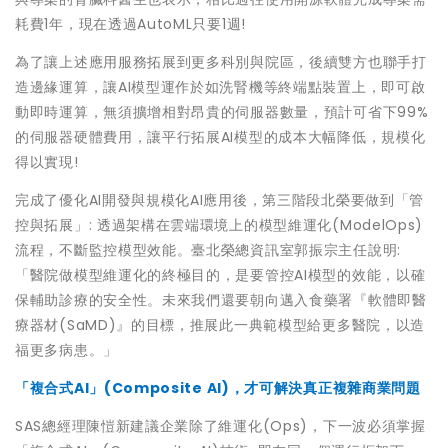
耗費1年，現在透過AutoML只要1週!
為了讓上述應用服務拓展到更多科別與院區，後續雙方也聯手打
造邊緣運算，讓AI模型運作於如洗腎機等終端點裝置上，即可啟
動即時運算，無須擴增相對昂貴的伺服器數量，預計可省下99%
的伺服器硬體費用，讓平行拓展AI模型的成本大幅降低，規模化
得以實現!
完成了優化AI開發與規模化AI應用後，第三階段北榮要做到「管
控與拓展」: 透過架構在雲端環境上的模型維運化(ModelOps)
流程，不斷監控模型效能。臺北榮總資訊室郭振宗主任說明:
「醫院做模型維運化的終極目的，是要管控AI模型的效能，以確
保輔助診療的安全性。未來我們還要朝向邁入食藥署『軟體即醫
療器材(SaMD)』的目標，推展此一典範模型給更多醫院，以造
福更多病患。」
「複合式AI」(Composite AI)，才可解決真正複雜商業問題
SAS總經理陳愷新建議企業除了維運化(Ops)，下一波必須掌握