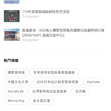
115年苗栗縣城鎮韌性防空演習
2026/08/07
敬邀參加 - SGS無人機暨智慧載具國際法規趨勢研討會
(2026/10/01.嘉義亞創中心)
2026/08/07
熱門標籤
國際發明展
世界發明智慧財產聯盟總會
中國文化大學
JDIE日本設計創意暨發明展
OpView
SocialLab
台灣發明商品促進協會
北市圖
Microchip
名古屋亞運