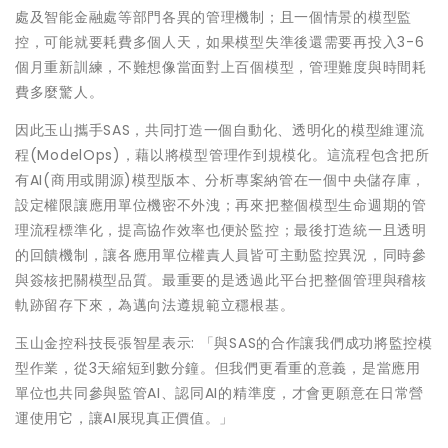
處及智能金融處等部門各異的管理機制；且一個情景的模型監
控，可能就要耗費多個人天，如果模型失準後還需要再投入3-6
個月重新訓練，不難想像當面對上百個模型，管理難度與時間耗
費多麼驚人。
因此玉山攜手SAS，共同打造一個自動化、透明化的模型維運流
程(ModelOps)，藉以將模型管理作到規模化。這流程包含把所
有AI(商用或開源)模型版本、分析專案納管在一個中央儲存庫，
設定權限讓應用單位機密不外洩；再來把整個模型生命週期的管
理流程標準化，提高協作效率也便於監控；最後打造統一且透明
的回饋機制，讓各應用單位權責人員皆可主動監控異況，同時參
與簽核把關模型品質。最重要的是透過此平台把整個管理與稽核
軌跡留存下來，為邁向法遵規範立穩根基。
玉山金控科技長張智星表示: 「與SAS的合作讓我們成功將監控模
型作業，從3天縮短到數分鐘。但我們更看重的意義，是當應用
單位也共同參與監管AI、認同AI的精準度，才會更願意在日常營
運使用它，讓AI展現真正價值。」