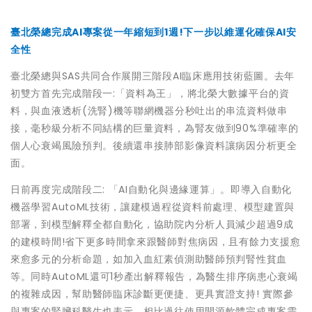
臺北榮總完成AI專案從一年縮短到1週!下一步以維運化確保AI安
全性
臺北榮總與SAS共同合作展開三階段AI臨床應用技術藍圖。去年
初雙方首先完成階段一:「資料為王」，將北榮大數據平台的資
料，與血液透析(洗腎)機等聯網機器分秒吐出的串流資料做串
接，毫秒級分析不同結構的巨量資料，為腎友做到90%準確率的
個人心衰竭風險預判。後續還串接肺部影像資料讓病因分析更全
面。
日前再度完成階段二: 「AI自動化與邊緣運算」。即導入自動化
機器學習AutoML技術，讓建模過程從資料前處理、模型建置與
部署，到模型解釋全都自動化，協助院內分析人員減少超過9成
的建模時間!省下更多時間拿來跟醫師對焦病因，且有餘力支援愈
來愈多元的分析命題，如加入血紅素偵測助醫師預判腎性貧血
等。同時AutoML還可1秒產出解釋報告，為醫生排序病患心衰竭
的複雜成因，幫助醫師臨床診斷更便捷、更具實證支持! 實際參
與專案的腎臟科醫生也表示，相比過往使用開源軟體完成專案需