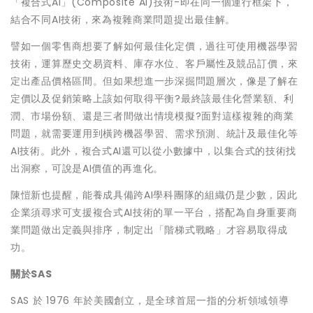
「複合式AI」(Composite AI)技術-即在同一個運行框架下，
結合不同AI技術，來為複雜商業問題提出最佳解。
譬如一個零售商想要了解如何最佳化定價，過往可使用機器學習
技術，運算歷史交易資料、庫存水位、客戶屬性及競品訂價，來
定出產品價格區間。但如果想進一步深掘問題層次，像是了解在
定價以及促銷策略上該如何取得平衡?最終該最佳化營業額、利
潤、市場份額、還是三者間做出情境模擬?面對這樣複雜的商業
問題，就需要運用到橫跨機器學習、需求預測、統計及最佳化等
AI技術。此外，複合式AI還可以從小數據中，以集合式的技術找
出洞察，可說是AI價值的再進化。
陳愷新也提醒，能養成具備跨AI學科團隊的組織仍是少數，因此
企業須尋求可支援複合式AI技術的單一平台，搭配為自身重要商
業問題做出定義與排序，制定出「階梯式戰略」才容易取得成
功。
關於SAS
SAS 於 1976 年於美國創立，是全球首屈一指的分析領域領導