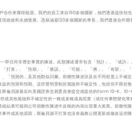
於與客戶合作來獲得能源。我們的員工來自160多個國家，他們透過提供領
現績效和永續發展。憑藉涵蓋120多個國家的專長，我們透過合作開
——即任何非歷史事實的陳述。此類陳述通常包含「預計」、「或許」
、「打算」、「預期」、「應該」、「可能」、「將」、「有望」、
」、「預測的」及其他類似詞彙。前瞻性陳述涉及在不同程度上不確
效益的預測和預期。這些聲明受制於風險和不確定性，包括但不限於
貝謝最近向美國證券交易委員會提交或提供的Form 10-K、10-
這些或其他風險和不確定性的一種或多種成為現實（或任何事態變化導
績或結果可能與公司前瞻性陳述中反映的內容出現重大差異。前瞻性
來事件或其他原因，斯倫貝謝不打算也沒有義務公開更新或修改這些