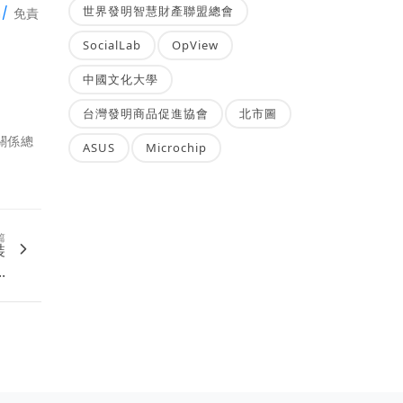
世界發明智慧財產聯盟總會
n/
免責
。
SocialLab
OpView
中國文化大學
台灣發明商品促進協會
北市圖
人關係總
ASUS
Microchip
篇
裝
.