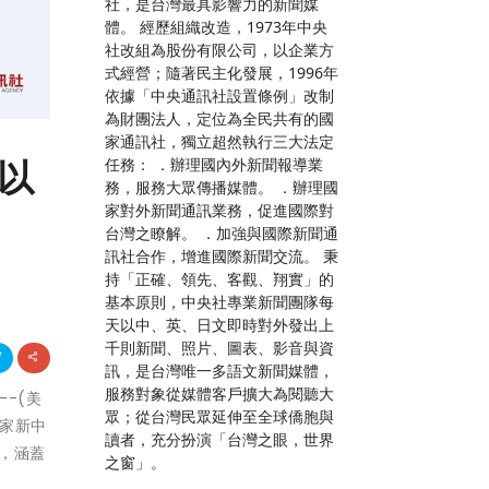
社，是台灣最具影響力的新聞媒
體。 經歷組織改造，1973年中央
社改組為股份有限公司，以企業方
式經營；隨著民主化發展，1996年
依據「中央通訊社設置條例」改制
為財團法人，定位為全民共有的國
家通訊社，獨立超然執行三大法定
I以
任務： ．辦理國內外新聞報導業
務，服務大眾傳播媒體。 ．辦理國
家對外新聞通訊業務，促進國際對
台灣之瞭解。 ．加強與國際新聞通
訊社合作，增進國際新聞交流。 秉
持「正確、領先、客觀、翔實」的
基本原則，中央社專業新聞團隊每
天以中、英、日文即時對外發出上
千則新聞、照片、圖表、影音與資
訊，是台灣唯一多語文新聞媒體，
服務對象從媒體客戶擴大為閱聽大
--(美
眾；從台灣民眾延伸至全球僑胞與
一家新中
讀者，充分扮演「台灣之眼，世界
署，涵蓋
之窗」。