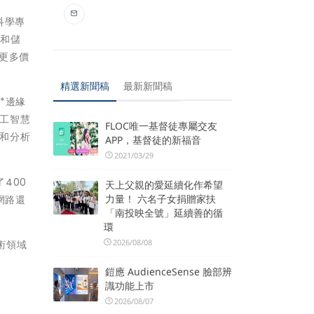
料科學專
捉和儲
得更多價
精選新聞稿
最新新聞稿
*邊緣
人工智慧
FLOC唯一基督徒專屬交友
慧和分析
APP，基督徒的新福音
2021/03/29
了400
天上父親的愛延續化作希望
力量！ 六名子女捐贈家扶
網路還
「南投映全號」延續善的循
環
2026/08/08
技術領域
鎧應 AudienceSense 臉部辨
識功能上市
2026/08/07