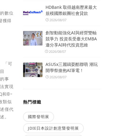
HDBank 取得越南歷來最大
先的數位
規模國際銀團社會貸款
2026/08/07
發獲得
創智動能強化AI與經營雙軸
競爭力 投資長受臺大EMBA
邀分享AI時代投資思維
2026/08/07
、「可
ASUSx三麗鷗耍酷聯萌 潮玩
開學祭搶抱AI筆電！
「目
2026/08/07
定的事
無法實現
Q和8-
致類似
熱門標籤
陳述僅代
國際發明展
陳述。
JDIE日本設計創意暨發明展