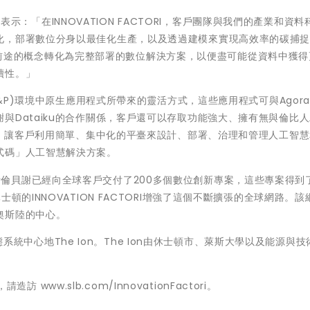
ia表示：「在INNOVATION FACTORI，客戶團隊與我們的產業和資
化，部署數位分身以最佳化生產，以及透過建模來實現高效率的碳捕
可以將有前途的概念轉化為完整部署的數位解決方案，以便盡可能從資料中獲
續性。」
E&P)環境中原生應用程式所帶來的靈活方式，這些應用程式可與Agora
與Dataiku的合作關係，客戶還可以存取功能強大、擁有無與倫比
一道，讓客戶利用簡單、集中化的平臺來設計、部署、治理和管理人工智
式碼」人工智慧解決方案。
I以來，斯倫貝謝已經向全球客戶交付了200多個數位創新專案，這些專案得到
頓的INNOVATION FACTORI增強了這個不斷擴張的全球網路。該
奧斯陸的中心。
新生態系統中心地The Ion。The Ion由休士頓市、萊斯大學以及能源與
訪 www.slb.com/InnovationFactori。