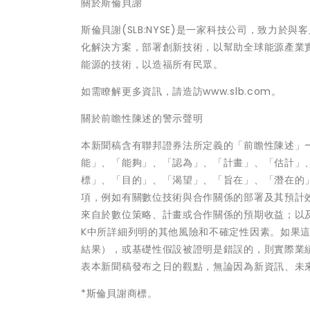
關於斯倫貝謝
斯倫貝謝(SLB:NYSE)是一家科技公司，致力
化解決方案，部署創新技術，以幫助全球能源產業實
能源的技術，以造福所有民眾。
如需瞭解更多資訊，請造訪www.slb.com。
關於前瞻性陳述的警示聲明
本新聞稿含有聯邦證券法所定義的「前瞻性陳述」
能」、「能夠」、「認為」、「計畫」、「估計」
標」、「目的」、「渴望」、「旨在」、「潛在的
項，例如有關數位技術與合作關係的部署及其預計
來自於數位策略、計畫或合作關係的預期收益；以及斯倫
K中所詳細列明的其他風險和不確定性因素。如果
結果），或基礎性假設被證明是錯誤的，則實際業
表本新聞稿發布之日的觀點，無論因為新資訊、未
*斯倫貝謝商標。