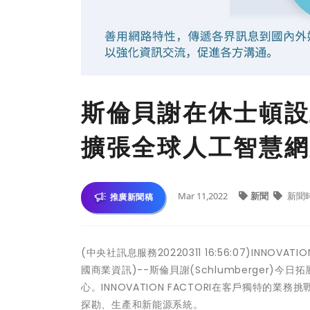
斯倫貝謝在休士頓設立I
擴張全球人工智慧網
Mar 11,2022
新聞
新聞
推廣新聞稿
(中央社訊息服務20220311 16:56:07)INN
國商業資訊)--斯倫貝謝(Schlumberger)今日
心。INNOVATION FACTORI在客戶獨特
探勘、生產和新能源系統。