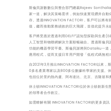
斯倫貝謝數數位與整合部門總裁Rajeev Sonthal
家一道，解決其策略需求，例如快速實現鑽井自動
存。透過INNOVATION FACTORI，客戶
值，繼而推動業務績效的巨大飛躍，並借此提升永
客戶將受惠於透過利用DELFI*認知型探勘與生產(
人工智慧和物聯網解決方案順暢融合。透過斯倫貝謝
功能的機器學習平臺。斯倫貝謝將與Dataiku
應用程式，從而支援日常用戶開發「低程式碼無程
自2021年3月推出INNOVATION FACTOR
0多名產業專家以及800多位數據科學家的支援。休士
包括位於里約熱內盧、阿布達比、北京、吉隆玻和
休士頓INNOVATION FACTORI位於休士頓創
的領導者合作創立。
如需瞭解有關 INNOVATION FACTORI的更多資訊，請造