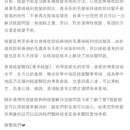
目前，植髮手術是治療各種脫髮有用的方法。它就是將後枕部的
健康毛囊移植到脫髮的部位，雍禾長的毛髮保持後枕部頭髮不易
脫落的特性，不會再次脫落或壞死，效果十分理想;而且可以一次
解決脫髮問題，無後顧之憂。所以，對於遺傳性脫髮，靠譜的方
法還是植髮手術。
植髮是將受術者自身後枕部或兩側的毛囊移植到掉頭髮區，由於
後枕部和兩側的毛囊具有天然不掉落的特性，所以移植過來的頭
髮也是長久不掉落，這樣就從根本上解決了掉頭髮問題。
香港植髮醫院(雍禾植髮)，科學規範化的管理，過硬的專業技術
水平，全方位的服務，獨步於華中地區植髮醫學率域，成為華中
地區乃至國內植髮醫院的專業典範。交通四通八達，可以乘航
空、高速公路、鐵路、黃浦航運等立體交通體係來基地。
關於遺傳性脫髮能夠用植髮解決這個問題大家了解了麼?脫髮都
是可以用植髮來解決的，髮友們對這個可以放心。如果您對植髮
有興趣的話可以諮詢我們醫師或者直接來醫院實地考察。
聯繫我們❤️