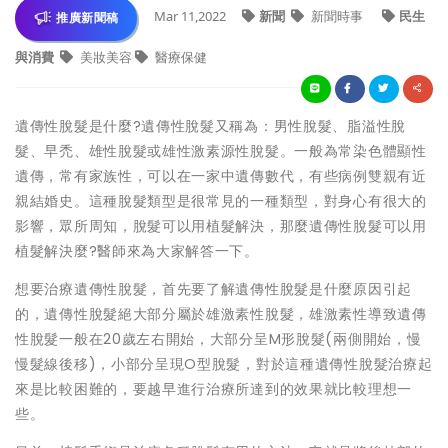
Mar 11,2022
新聞
新聞時事
民生
推廣新聞稿
與消費
美妝美容
醫療保健
遺傳性脫髮是什麼?遺傳性脫髮又稱為：男性脫髮、脂溢性脫
髮、早禿、雄性脫髮或雄性激素源性脫髮。一般為常染色體顯性
遺傳，常有家族性，可以在一家中遺傳數代，有些病例雙親有近
親結婚史。這種脫髮類型是很常見的一種類型，對身心有很大的
影響，眾所周知，脫髮可以用植髮解決，那麼遺傳性脫髮可以用
植髮解決麼?醫師來為大家解答一下。
想要治療遺傳性脫髮，首先要了解遺傳性脫髮是什麼原因引起
的，遺傳性脫髮絕大部分屬於雄激素性脫髮，雄激素性導致遺傳
性脫髮一般在20歲左右開始，大部分呈M形脫髮(兩側開始，慢
慢髮線後移)，小部分呈現O型脫髮，對於這種遺傳性脫髮治療起
來是比較困難的，要越早進行治療所達到的效果就比較理想一
些。