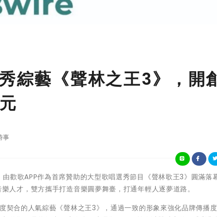
選秀綜藝《聲林之王3》，開
元
時事
3月11日，由歡歌APP作為首席贊助的大型歌唱選秀節目《聲林歌王3》圓滿落
音樂人才，雙方攜手打造音樂圓夢舞臺，打通年輕人逐夢道路。
高度契合的人氣綜藝《聲林之王3》，通過一致的形象來強化品牌傳播