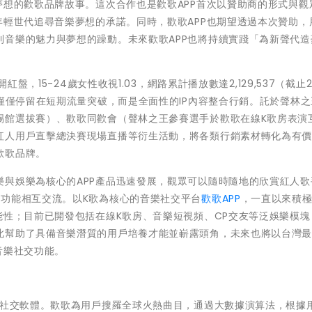
夢想的歡歌品牌故事。這次合作也是歡歌APP首次以贊助商的形式與觀
年輕世代追尋音樂夢想的承諾。同時，歡歌APP也期望透過本次贊助，
到音樂的魅力與夢想的躁動。未來歡歌APP也將持續實踐「為新聲代造
盤，15-24歲女性收視1.03，網路累計播放數達2,129,537（截止2
僅僅停留在短期流量突破，而是全面性的IP內容整合行銷。託於聲林之王
踢館選拔賽）、歡歌同歡會（聲林之王參賽選手於歡歌在線K歌房表演
紅人用戶直擊總決賽現場直播等衍生活動，將各類行銷素材轉化為有
歡歌品牌。
樂與娛樂為核心的APP產品迅速發展，觀眾可以隨時隨地的欣賞紅人歌
群功能相互交流。以K歌為核心的音樂社交平台
歡歌APP
，一直以來積
能性；目前已開發包括在線K歌房、音樂短視頻、CP交友等泛娛樂模塊
此幫助了具備音樂潛質的用戶培養才能並嶄露頭角，未來也將以台灣
音樂社交功能。
歌社交軟體。歡歌為用戶搜羅全球火熱曲目，通過大數據演算法，根據