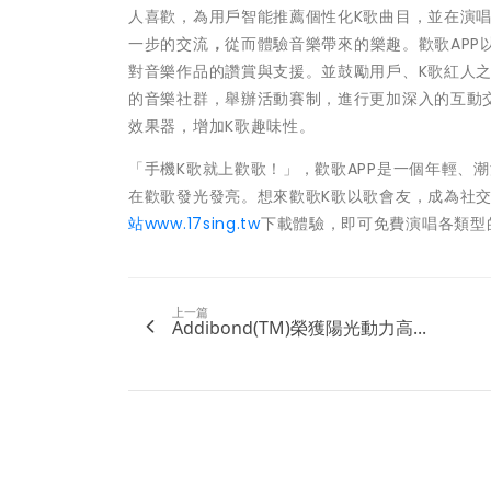
人喜歡，為用戶智能推薦個性化K歌曲目，並在演唱
一步的交流
，
從而體驗音樂帶來的樂趣。歡歌APP
對音樂作品的讚賞與支援。並鼓勵用戶、K歌紅人
的音樂社群，舉辦活動賽制，進行更加深入的互動
效果器，增加K歌趣味性。
「手機K歌就上歡歌！」，歡歌APP是一個年輕、
在歡歌發光發亮。想來歡歌K歌以歌會友，成為社交
站
www.17sing.tw
下載體驗，即可免費演唱各類型
上一篇
Addibond(TM)榮獲陽光動力高...