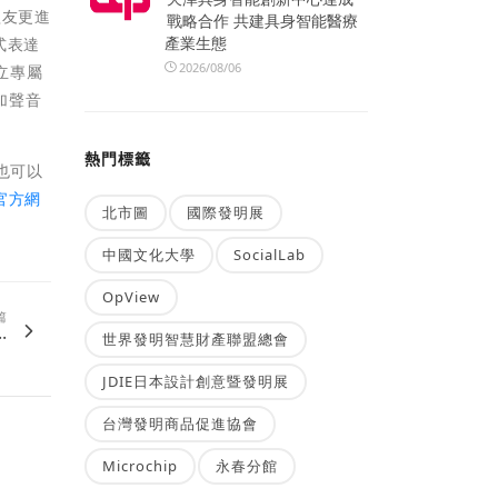
歌友更進
戰略合作 共建具身智能醫療
產業生態
式表達
2026/08/06
立專屬
加聲音
熱門標籤
也可以
官方網
北市圖
國際發明展
中國文化大學
SocialLab
OpView
篇
.
世界發明智慧財產聯盟總會
JDIE日本設計創意暨發明展
台灣發明商品促進協會
Microchip
永春分館