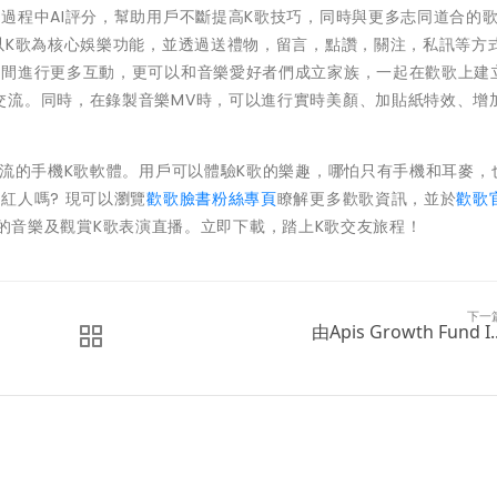
過程中AI評分，幫助用戶不斷提高K歌技巧，同時與更多志同道合的
以K歌為核心娛樂功能，並透過送禮物，留言，點讚，關注，私訊等方
之間進行更多互動，更可以和音樂愛好者們成立家族，一起在歡歌上建
交流。同時，在錄製音樂MV時，可以進行實時美顏、加貼紙特效、增
潮流的手機K歌軟體。用戶可以體驗K歌的樂趣，哪怕只有手機和耳麥，
紅人嗎? 現可以瀏覽
歡歌臉書粉絲專頁
瞭解更多歡歌資訊，並於
歡歌
的音樂及觀賞K歌表演直播。立即下載，踏上K歌交友旅程！
下一
由Apis Growth Fund I..