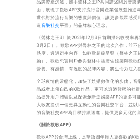
品牌資產沉澱，攜手聲林之王IP共同講述關於音樂
面，展現了歡歌APP支持流行音樂產業發展並推進
世代對於流行音樂的態度與價值，讓更多觀眾感受
造
音樂社交
平臺」的品牌核心理念。
《聲林之王3》於2021年12月3日首期播出收視率再開紅
3月2日）。歡歌APP與聲林之王的此次合作，並不
熱度，透過衍生內容，如歡歌超級星聲（聲林之王
動）、歡歌忠實用戶參與聲林中插廣告錄製與歡歌
營養、有感情、有溫度的品牌內容，將生命力注入
全球疫情的常態化，加快了娛樂數位化的步伐，音
品或者上傳自己的K歌作品，更可以透過緊密的社
品提升用戶體驗以及探索創新泛娛樂APP的更多可
大歌友提供一個更具互動性的音樂社交平台，並以
的音樂社交APP為目標持續邁進，提供更多元化的
《關於歡歌
APP
》
歡歌APP於台灣上線，是華語圈年輕人更喜歡的K