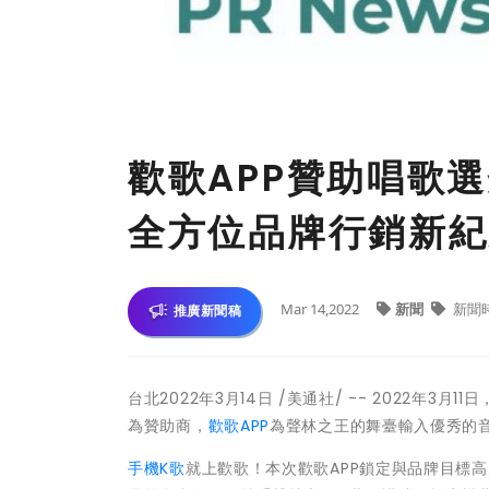
歡歌APP贊助唱歌
全方位品牌行銷新紀
Mar 14,2022
新聞
新聞
推廣新聞稿
台北2022年3月14日 /美通社/ -- 2022年
為贊助商，
歡歌APP
為聲林之王的舞臺輸入優秀的
手機K歌
就上歡歌！本次歡歌APP鎖定與品牌目標