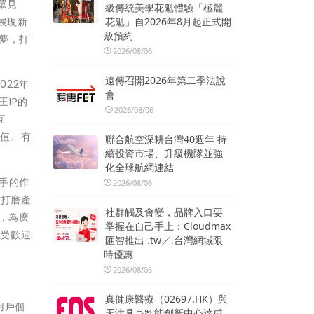
眾見
級傳統美學花魁體驗「極麗
花魁」自2026年8月起正式開
展現新
放預約
夢，打
2026/08/06
遠傳召開2026年第二季法說
022年
會
IP的
2026/08/06
互
價值、有
聯合航空深耕台灣40週年 持
續投資市場、升級機隊並強
化全球航網連結
手的作
2026/08/06
極打磨產
社群觸及會變，品牌入口要
，為廣
掌握在自己手上：Cloudmax
最受歡迎
匯智推出 .tw／.台灣網域限
時優惠
2026/08/06
真健康醫療（02697.HK）與
用戶個
天津具身智能創新中心達成