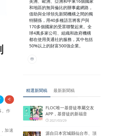
美洲、歐洲、亞洲和中東16個國家
和地區的無與倫比的辦事處網路，
借助與全球領先新聞機構之間的獨
特關係，用40多種語言將客戶與
170多個國家的受眾聯繫起來。全
球4萬多家公司、組織和政府機構
都在使用美通社的服務，其中包括
創
50%以上的財富500強企業。
精選新聞稿
最新新聞稿
FLOC唯一基督徒專屬交友
幕。作
APP，基督徒的新福音
2021/03/29
度，加速
源自日本宮城縣仙台市、頂