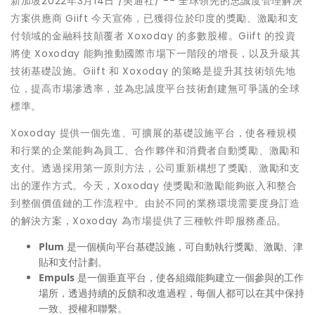
新加坡2022年3月14日 /美通社/ -- 全球領先的忠誠度管理解決
方案供應商 Giift 今天宣佈，已獲得位於印度的獎勵、激勵和支
付領域的金融科技顛覆者 Xoxoday 的多數股權。Giift 的投資
將使 Xoxoday 能夠推動國際市場下一階段的增長，以及升級其
技術基礎設施。Giift 和 Xoxoday 的策略是提升其技術領先地
位，提高市場滲透率，並為忠誠度平台技術創建無可爭議的全球
標準。
Xoxoday 提供一個先進、可擴展的基礎設施平台，使各種規模
和行業的企業能夠為員工、合作夥伴和消費者自動獎勵、激勵和
支付。透過採用第一原則方法，公司重新構想了獎勵、激勵和支
出的運作方式。今天，Xoxoday 使獎勵和激勵能夠嵌入和整合
到整個價值鏈的工作流程中。由於不同的業務環境需要度身訂造
的解決方案，Xoxoday 為市場提供了三種軟件即服務產品。
Plum
是一個橫向平台基礎設施，可自動執行獎勵、激勵、津
貼和支付計劃。
Empuls
是一個垂直平台，使各組織能夠建立一個參與的工作
場所，透過持續的反饋和改進過程，每個人都可以在其中保持
一致、授權和聯繫。