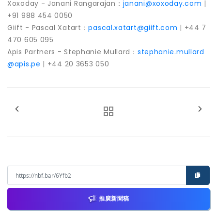
Xoxoday - Janani Rangarajan：
janani@xoxoday.com
|
+91 988 454 0050
Giift - Pascal Xatart：
pascal.xatart@giift.com
| +44 7
470 605 095
Apis Partners - Stephanie Mullard：
stephanie.mullard
@apis.pe
| +44 20 3653 050
推廣新聞稿