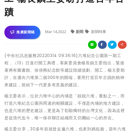
蹟
Mar 14,2022
新聞
新聞時事
推廣新聞稿
(中央社訊息服務20220314 09:36:16)六堆紀念公園第一期工
程，（13）日進行開工典禮，客家委員會楊長鎮主委指出，緊接
著將有圖書館、徐傍興紀念館等建設陸續規劃、開工，楊主委期
許，在邁向六堆第二個300年的開端，要用打造百年古蹟的精神
來建設，留給下一代更多有意義的建設。
楊主委表示，位於六堆中心的內埔是「靚靚六堆」重點之一，而
打造六堆紀念公園與周邊的相關建設，不僅是內埔的地方建設，
也是六堆的歷史建設，更是為了彰顯獨特的台灣文化，因為這裡
是從清代迄今，唯一保存聯庄組織而又仍團結一心的所在。
楊主委分享，30多年前就曾走遍六堆，也來到媽祖廟，當年六堆