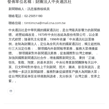
發佈單位名稱：財團法人中央通訊社
新聞聯絡人：訊息服務核稿員
聯絡電話：02-25051180
聯絡信箱：
timtimcna@mail.cna.com.tw
中央通訊社是中華民國的國家通訊社，是台灣最具影響力的新聞媒
體。 經歷組織改造，1973年中央社改組為股份有限公司，以企業
方式經營；隨著民主化發展，1996年依據「中央通訊社設置條
例」改制為財團法人，定位為全民共有的國家通訊社，獨立超然執
行三大法定任務： ．辦理國內外新聞報導業務，服務大眾傳播媒
體。 ．辦理國家對外新聞通訊業務，促進國際對台灣之瞭解。 ．
加強與國際新聞通訊社合作，增進國際新聞交流。 秉持「正確、
領先、客觀、翔實」的基本原則，中央社專業新聞團隊每天以中、
英、日文即時對外發出上千則新聞、照片、圖表、影音與資訊，是
台灣唯一多語文新聞媒體，服務對象從媒體客戶擴大為閱聽大眾；
從台灣民眾延伸至全球僑胞與讀者，充分扮演「台灣之眼，世界之
窗」。