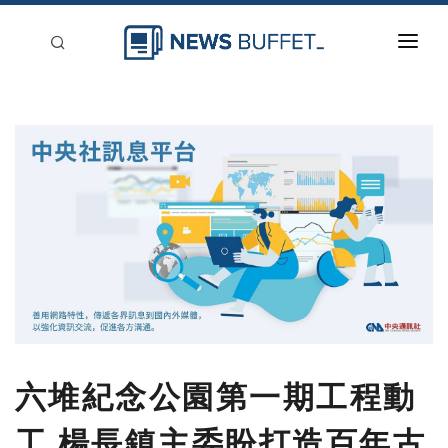
回到首頁
新聞稿分類
登入
刊登
六堆紀念公園第一期工程動
工 楊長鎮主委盼打造百年古