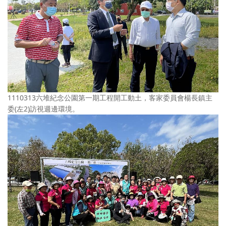
1110313六堆紀念公園第一期工程開工動土，客家委員會楊長鎮主
委(左2)訪視週邊環境。