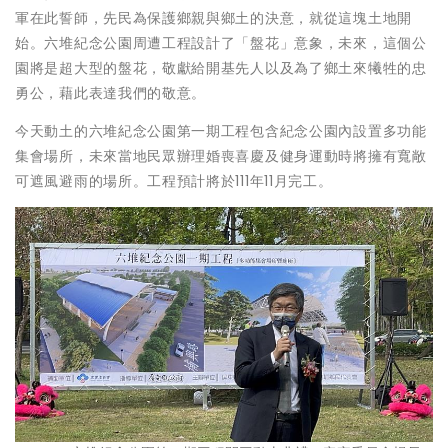
軍在此誓師，先民為保護鄉親與鄉土的決意，就從這塊土地開
始。六堆紀念公園周遭工程設計了「盤花」意象，未來，這個公
園將是超大型的盤花，敬獻給開基先人以及為了鄉土來犧牲的忠
勇公，藉此表達我們的敬意。
今天動土的六堆紀念公園第一期工程包含紀念公園內設置多功能
集會場所，未來當地民眾辦理婚喪喜慶及健身運動時將擁有寬敞
可遮風避雨的場所。工程預計將於111年11月完工。