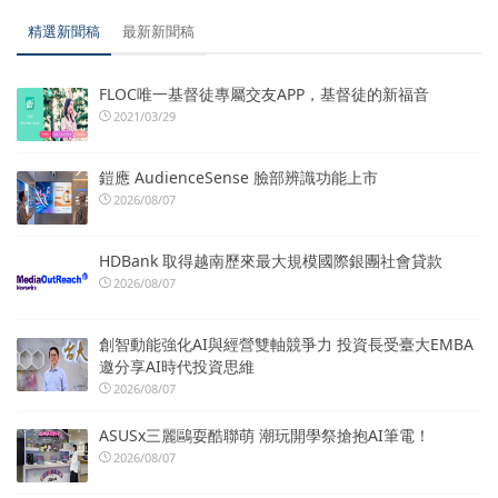
精選新聞稿
最新新聞稿
FLOC唯一基督徒專屬交友APP，基督徒的新福音
2021/03/29
鎧應 AudienceSense 臉部辨識功能上市
2026/08/07
HDBank 取得越南歷來最大規模國際銀團社會貸款
2026/08/07
創智動能強化AI與經營雙軸競爭力 投資長受臺大EMBA
邀分享AI時代投資思維
2026/08/07
ASUSx三麗鷗耍酷聯萌 潮玩開學祭搶抱AI筆電！
2026/08/07