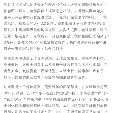
想延續和發揚我始終秉承的理念和信條：人類的繁榮植根於相互
依存而非孤立，整體與個人福祉息息相關
。」
睿橋集團創始人、
董事長兼首席執行官沈達理說，「在我的後霍尼韋爾時代
--
我
喜歡將之稱為我的人生3.0版本，我將繼續通過商業運營和投資
活動在中國與世界其他地區之間、人與人之間，創建橋樑，建立
紐帶，增進合作。令我感到十分自豪的是，我們集團已經迎來了1
0多位世界知名的顧問和風險投資夥伴，我們將通過與領先的組
織合作來實現我們共同的信念和目標。」
睿橋集團將通過全球資產咨詢、全球風險投資、睿橋領先科技、
睿橋發展、睿橋全球資本以及睿橋全球通行這六大核心倡議，在
食品安全、氣候變化、產業轉型、全球出行、健康和生命科學、
城市化與住房以及教育等關鍵領域開展投資和合作。
沈達理是一位經驗豐富、備受尊敬的商業領袖，在全球擁有超過
35年的經驗，其中20多年在亞洲特別是中國。作為霍尼韋爾（N
YSE:HON）全球高增長地區的前總裁兼首席執行官，他是該公司
全球化擴張和發展戰略的總設計師，成功地將霍尼韋爾轉變為世
界領先和最大的工業技術公司，其中，高增長地區更是佔據了公