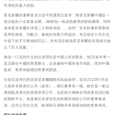
司增長的
最大
份額。
霍尼韋爾的董事會充分認可和讚賞沈達理「將霍尼韋爾中國從一
個分散的小企業集合體……轉變為一個成熟優秀的榜樣團隊，同時
成為霍尼韋爾全球第二大營收地區。」他們「非常欽佩和尊重他
直率的風格、判斷力、敏銳的洞察力和誠信，肯定他在公司文化
中留下的不可磨滅的印記
……
所有這些都為霍尼韋爾的長期成功做
出了巨大貢獻。」
會說一口流利中文的沈達理也是中國人民的摯友，他20多年來一
直活躍在中國的商業舞台，足跡遍佈中國各省市地區，受到中國
政府、業界和媒體的尊重和讚揚。
目前沈達理仍然是霍尼韋爾國際的高級顧問，並於2022年1月加
入維世有限責任公司（維世），擔任董事長一職。維世是一家以
價值觀為導向的資產管理公司，也是執行睿橋全球資產咨詢計劃
的獨家平台。他還兼任多家領先的跨國和地區公司的董事會成
員，這些公司在北美、歐洲和亞洲都具有持續強勁的業務表現。