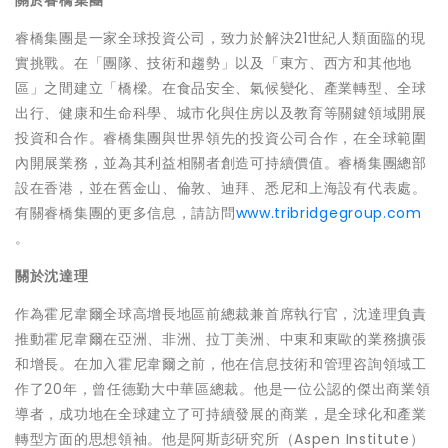
關於睿橋集團
睿橋集團是一家全球投資公司，致力於解決21世紀人類面臨的現
實挑戰。在「團隊、技術和趨勢」以及「東方、西方和其他地
區」之間建立「橋樑。在食品安全、氣候變化、產業轉型、全球
出行、健康和生命科學、城市化與住房以及教育等關鍵領域開展
投資和合作。睿橋集團與世界領先的投資公司合作，在全球範圍
內開展業務，並為其利益相關者創造可持續價值。睿橋集團總部
設在香港，並在舊金山、倫敦、迪拜、悉尼和上海設有代表處。
有關睿橋集團的更多信息，請訪問
www.tribridgegroup.com
。
關於沈達理
作為霍尼韋爾全球高增長地區前總裁兼首席執行官，沈達理負責
推動霍尼韋爾在亞洲、非洲、拉丁美洲、中東和東歐的業務擴張
和增長。在加入霍尼韋爾之前，他在信息技術和管理咨詢領域工
作了20年，曾任德勤大中華區總裁。他是一位公認的傑出商業領
導者，成功地在全球建立了可持續發展的商業，是全球化和產業
轉型方面的思想領袖。他是阿斯彭研究所（Aspen Institute）