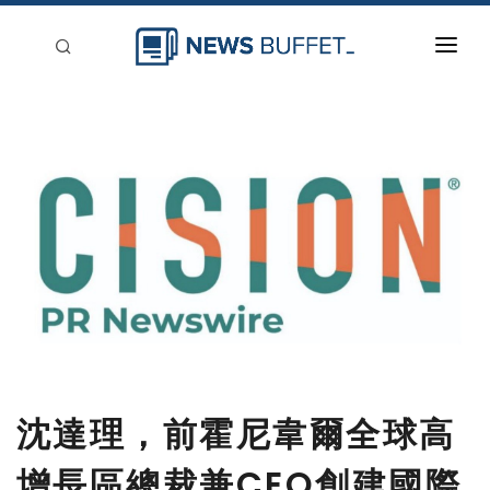
回到首頁
新聞稿分類
登入
刊登
沈達理，前霍尼韋爾全球高
增長區總裁兼CEO創建國際