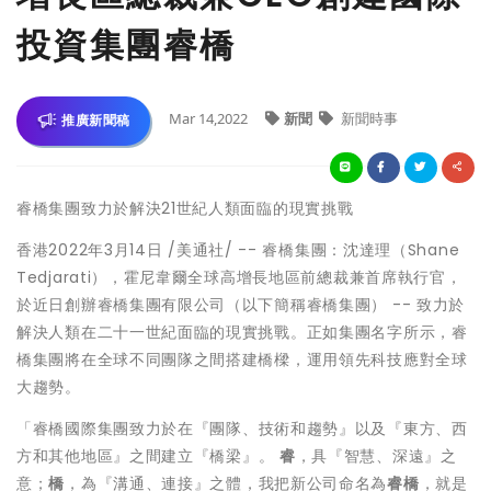
投資集團睿橋
Mar 14,2022
新聞
新聞時事
推廣新聞稿
睿橋集團致力於解決21世紀人類面臨的現實挑戰
香港
2022年3月14日 /美通社/ -- 睿橋集團：沈達理（Shane
Tedjarati），霍尼韋爾全球高增長地區前總裁兼首席執行官，
於近日創辦睿橋集團有限公司（以下簡稱睿橋集團）
--
致力於
解決人類在二十一世紀面臨的現實挑戰。正如集團名字所示，睿
橋集團將在全球不同團隊之間搭建橋樑，運用領先科技應對全球
大趨勢。
「睿橋國際集團致力於在
『
團隊、技術和趨
勢』
以及
『
東方、西
方和其他地
區』
之間建立
『
橋
梁』
。
睿
，具『智慧、深遠』之
意；
橋
，為『溝通、連接』之體，我把新公司命名為
睿橋
，就是