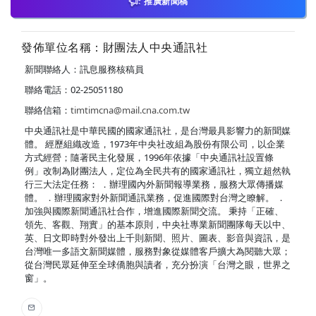
推廣新聞稿
發佈單位名稱：財團法人中央通訊社
新聞聯絡人：訊息服務核稿員
聯絡電話：02-25051180
聯絡信箱：
timtimcna@mail.cna.com.tw
中央通訊社是中華民國的國家通訊社，是台灣最具影響力的新聞媒
體。 經歷組織改造，1973年中央社改組為股份有限公司，以企業
方式經營；隨著民主化發展，1996年依據「中央通訊社設置條
例」改制為財團法人，定位為全民共有的國家通訊社，獨立超然執
行三大法定任務： ．辦理國內外新聞報導業務，服務大眾傳播媒
體。 ．辦理國家對外新聞通訊業務，促進國際對台灣之瞭解。 ．
加強與國際新聞通訊社合作，增進國際新聞交流。 秉持「正確、
領先、客觀、翔實」的基本原則，中央社專業新聞團隊每天以中、
英、日文即時對外發出上千則新聞、照片、圖表、影音與資訊，是
台灣唯一多語文新聞媒體，服務對象從媒體客戶擴大為閱聽大眾；
從台灣民眾延伸至全球僑胞與讀者，充分扮演「台灣之眼，世界之
窗」。