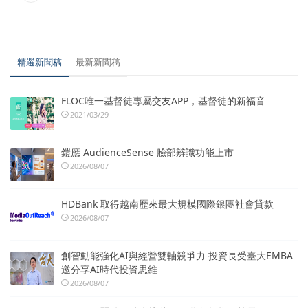
精選新聞稿
最新新聞稿
FLOC唯一基督徒專屬交友APP，基督徒的新福音
2021/03/29
鎧應 AudienceSense 臉部辨識功能上市
2026/08/07
HDBank 取得越南歷來最大規模國際銀團社會貸款
2026/08/07
創智動能強化AI與經營雙軸競爭力 投資長受臺大EMBA
邀分享AI時代投資思維
2026/08/07