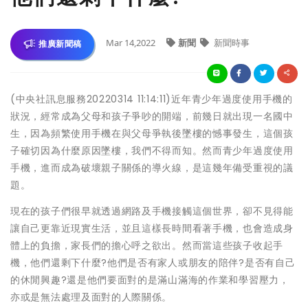
Mar 14,2022
新聞
新聞時事
推廣新聞稿
(中央社訊息服務20220314 11:14:11)近年青少年過度使用手機的
狀況，經常成為父母和孩子爭吵的開端，前幾日就出現一名國中
生，因為頻繁使用手機在與父母爭執後墜樓的憾事發生，這個孩
子確切因為什麼原因墜樓，我們不得而知。然而青少年過度使用
手機，進而成為破壞親子關係的導火線，是這幾年備受重視的議
題。
現在的孩子們很早就透過網路及手機接觸這個世界，卻不見得能
讓自己更靠近現實生活，並且這樣長時間看著手機，也會造成身
體上的負擔，家長們的擔心呼之欲出。然而當這些孩子收起手
機，他們還剩下什麼?他們是否有家人或朋友的陪伴?是否有自己
的休閒興趣?還是他們要面對的是滿山滿海的作業和學習壓力，
亦或是無法處理及面對的人際關係。