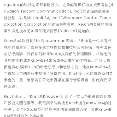
ngs, Inc.的執行副總裁兼財務長。之前他還擔任過夏威夷電信(H
awaiian Telcom Communications, Inc.)的資深副總裁兼
財務長，以及McLeodUSA, Inc.和Wisconsin Central Trans
portation Corporation的資深領導職務。Reich的金融領域職
業生涯是從在芝加哥任職於德勤(Deloitte)開始的。
KnowBe4執行長Stu Sjouwerman表示：「Bob是一位卓有成
就的財務主管，曾在多家全球性軟體和技術公司任職，擁有出色
的領導經驗。我們熱烈歡迎Bob加入我們的管理團隊，相信他的
各項技能將成為KnowBe4未來成長計畫的絕佳補充。同時，我
們也衷心感謝Krish的出色領導力和敏銳才智，他在KnowBe4去
年成功上市的過程中發揮了關鍵作用。Krish接下來將成為我們董
事會的一員，繼續為公司做出貢獻並履行管理職責，對此我們深
感幸運。」
Reich表示：「Krish為KnowBe4組建了一支出色的高績效財務
和投資人關係團隊。我很榮幸能夠接替Krish擔任KnowBe4的財
務長，期待與Stu和公司領導團隊的其他成員合作，幫助KnowB
e4續寫輝煌的成功故事。」