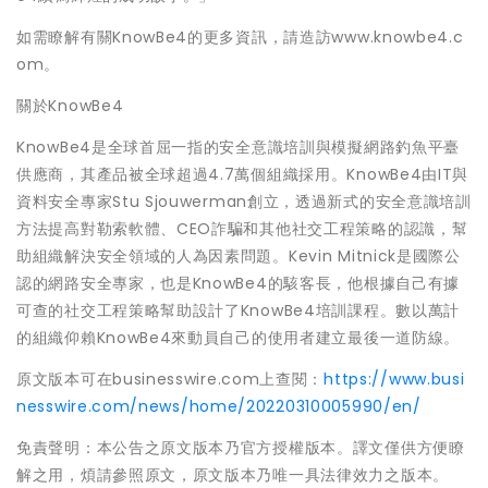
如需瞭解有關KnowBe4的更多資訊，請造訪www.knowbe4.c
om。
關於KnowBe4
KnowBe4是全球首屈一指的安全意識培訓與模擬網路釣魚平臺
供應商，其產品被全球超過4.7萬個組織採用。KnowBe4由IT與
資料安全專家Stu Sjouwerman創立，透過新式的安全意識培訓
方法提高對勒索軟體、CEO詐騙和其他社交工程策略的認識，幫
助組織解決安全領域的人為因素問題。Kevin Mitnick是國際公
認的網路安全專家，也是KnowBe4的駭客長，他根據自己有據
可查的社交工程策略幫助設計了KnowBe4培訓課程。數以萬計
的組織仰賴KnowBe4來動員自己的使用者建立最後一道防線。
原文版本可在businesswire.com上查閱：
https://www.busi
nesswire.com/news/home/20220310005990/en/
免責聲明：本公告之原文版本乃官方授權版本。譯文僅供方便瞭
解之用，煩請參照原文，原文版本乃唯一具法律效力之版本。