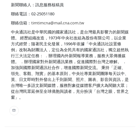
新聞聯絡人：訊息服務核稿員
聯絡電話：02-25051180
聯絡信箱：
timtimcna@mail.cna.com.tw
中央通訊社是中華民國的國家通訊社，是台灣最具影響力的新聞媒
體。 經歷組織改造，1973年中央社改組為股份有限公司，以企業
方式經營；隨著民主化發展，1996年依據「中央通訊社設置條
例」改制為財團法人，定位為全民共有的國家通訊社，獨立超然執
行三大法定任務： ．辦理國內外新聞報導業務，服務大眾傳播媒
體。 ．辦理國家對外新聞通訊業務，促進國際對台灣之瞭解。 ．
加強與國際新聞通訊社合作，增進國際新聞交流。 秉持「正確、
領先、客觀、翔實」的基本原則，中央社專業新聞團隊每天以中、
英、日文即時對外發出上千則新聞、照片、圖表、影音與資訊，是
台灣唯一多語文新聞媒體，服務對象從媒體客戶擴大為閱聽大眾；
從台灣民眾延伸至全球僑胞與讀者，充分扮演「台灣之眼，世界之
窗」。