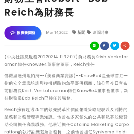
Reich為財務長
Mar 14,2022
新聞
新聞時事
推廣新聞稿
(中央社訊息服務20220314 11:32:07)前財務長Krish Venkatar
aman轉任KnowBe4董事會董事，Reich接任
佛羅里達州坦帕灣--(美國商業資訊)--KnowBe4是全球首屈一
指的安全意識培訓與模擬網路釣魚平臺供應商，該公司今日宣布
前財務長Krish Venkataraman轉任KnowBe4董事會董事，新
任財務長Bob Reich已接任其職務。
Reich擁有超過25年的領先變革性價值創造策略經驗以及淵博的
業務和財務管理專業知識。他曾在多家領先的公共和私募股權贊
助公司擔任高階職務。他最近擔任Catalina Marketing Corpo
ration的執行副總裁兼財務長，之前他曾擔任Syniverse Holdi