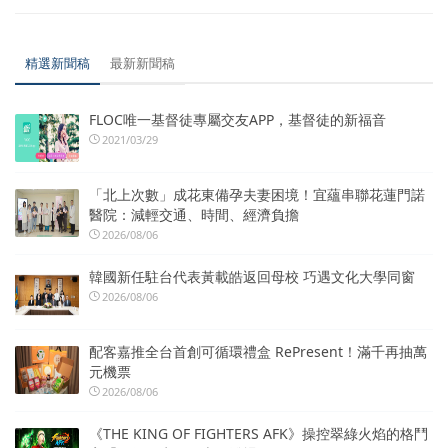
精選新聞稿
最新新聞稿
FLOC唯一基督徒專屬交友APP，基督徒的新福音
2021/03/29
「北上次數」成花東備孕夫妻困境！宜蘊串聯花蓮門諾
醫院：減輕交通、時間、經濟負擔
2026/08/06
韓國新任駐台代表黃載皓返回母校 巧遇文化大學同窗
2026/08/06
配客嘉推全台首創可循環禮盒 RePresent！滿千再抽萬
元機票
2026/08/06
《THE KING OF FIGHTERS AFK》操控翠綠火焰的格鬥