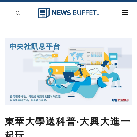
回到首頁
新聞稿分類
登入
刊登
東華大學送科普‧大興大進一
起玩