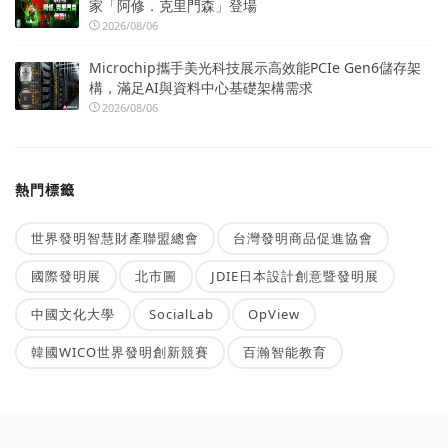
家「阿修．克里門森」登場
2026/08/06
Microchip攜手美光科技展示高效能PCIe Gen6儲存架
構，滿足AI與資料中心基礎架構需求
2026/08/06
熱門標籤
世界發明智慧財產聯盟總會
台灣發明商品促進協會
國際發明展
北市圖
JDIE日本設計創意暨發明展
中國文化大學
SocialLab
OpView
韓國WICO世界發明創新競賽
百瀚智能教育