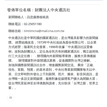
發佈單位名稱：財團法人中央通訊社
新聞聯絡人：訊息服務核稿員
聯絡電話：02-25051180
聯絡信箱：
timtimcna@mail.cna.com.tw
中央通訊社是中華民國的國家通訊社，是台灣最具影響力的新聞媒
體。 經歷組織改造，1973年中央社改組為股份有限公司，以企業
方式經營；隨著民主化發展，1996年依據「中央通訊社設置條
例」改制為財團法人，定位為全民共有的國家通訊社，獨立超然執
行三大法定任務： ．辦理國內外新聞報導業務，服務大眾傳播媒
體。 ．辦理國家對外新聞通訊業務，促進國際對台灣之瞭解。 ．
加強與國際新聞通訊社合作，增進國際新聞交流。 秉持「正確、
領先、客觀、翔實」的基本原則，中央社專業新聞團隊每天以中、
英、日文即時對外發出上千則新聞、照片、圖表、影音與資訊，是
台灣唯一多語文新聞媒體，服務對象從媒體客戶擴大為閱聽大眾；
從台灣民眾延伸至全球僑胞與讀者，充分扮演「台灣之眼，世界之
窗」。