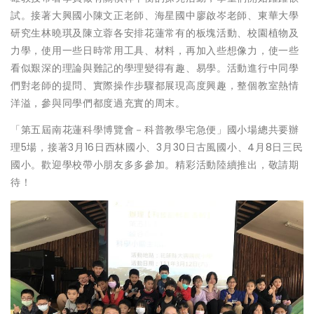
試。接著大興國小陳文正老師、海星國中廖啟岑老師、東華大學
研究生林曉琪及陳立蓉各安排花蓮常有的板塊活動、校園植物及
力學，使用一些日時常用工具、材料，再加入些想像力，使一些
看似艱深的理論與難記的學理變得有趣、易學。活動進行中同學
們對老師的提問、實際操作步驟都展現高度興趣，整個教室熱情
洋溢，參與同學們都度過充實的周末。
「第五屆南花蓮科學博覽會－科普教學宅急便」國小場總共要辦
理5場，接著3月16日西林國小、3月30日古風國小、4月8日三民
國小。歡迎學校帶小朋友多多參加。精彩活動陸續推出，敬請期
待！