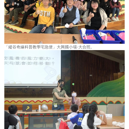
「縱谷奇緣科普教學宅急便」大興國小場-大合照。