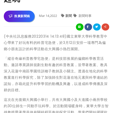
Mar 14,2022
新聞
新聞時事
推廣新聞稿
(中央社訊息服務20220314 14:13:48)國立東華大學科學教育中
心帶來了好玩有料的科普宅急便，於3月12日安排一場專門為偏
鄉小朋友設計的科學活動在大興國小熱烈展開。
「縱谷奇緣科普教學宅急便」是科技部推展的偏鄉科學教育活
動。邀請專業講師規劃生動有趣的科普教案，並帶著教案、教具
深入花蓮中南區學園培訓種子教師及小關主。透過在地化的科學
教案進行科學探究，除了加強師生對花蓮在地元素與科學連結的
認知，亦藉此提升科學學習的動機及興趣，以達成科學傳播及深
耕的目標。
這次在光復鄉大興國小舉行，共有大興國小及大進國小兩所學校
約30位師生一同動手玩科學。於活動開場暖身時，東華大學古智
雄教授帶著學員做有關槓桿平衡的探究活動，學童們開始躍躍欲