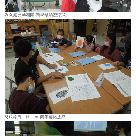
彩色魔力轉圈圈-同學體驗漂浮球。
發現校園「植」美-同學葉拓成品