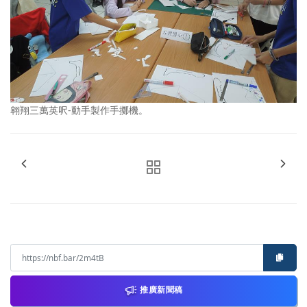
翱翔三萬英呎-動手製作手擲機。
推廣新聞稿