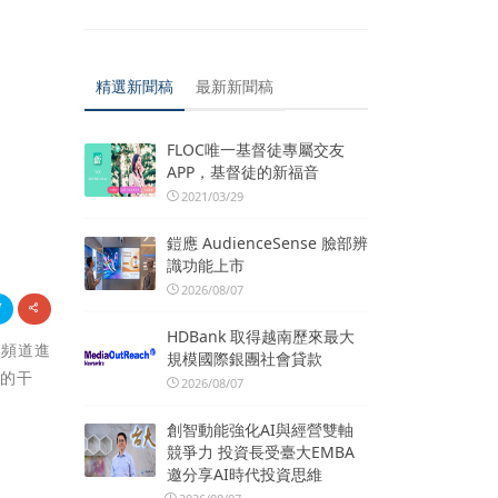
精選新聞稿
最新新聞稿
FLOC唯一基督徒專屬交友
APP，基督徒的新福音
2021/03/29
鎧應 AudienceSense 臉部辨
識功能上市
2026/08/07
HDBank 取得越南歷來最大
」頻道進
規模國際銀團社會貸款
戶的干
2026/08/07
創智動能強化AI與經營雙軸
競爭力 投資長受臺大EMBA
邀分享AI時代投資思維