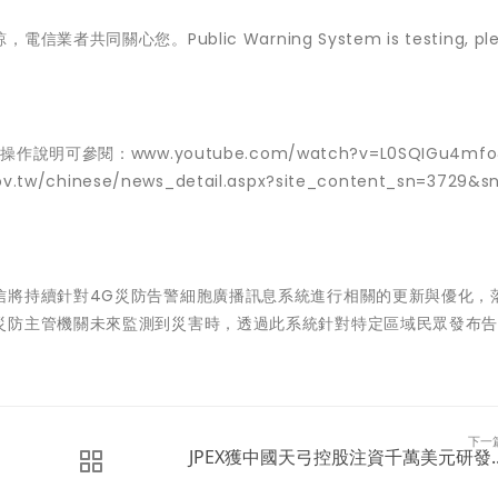
關心您。Public Warning System is testing, plea
參閱：www.youtube.com/watch?v=L0SQIGu4mfo&
inese/news_detail.aspx?site_content_sn=3729&sn
信將持續針對4G災防告警細胞廣播訊息系統進行相關的更新與優化，
災防主管機關未來監測到災害時，透過此系統針對特定區域民眾發布
下一
JPEX獲中國天弓控股注資千萬美元研發..