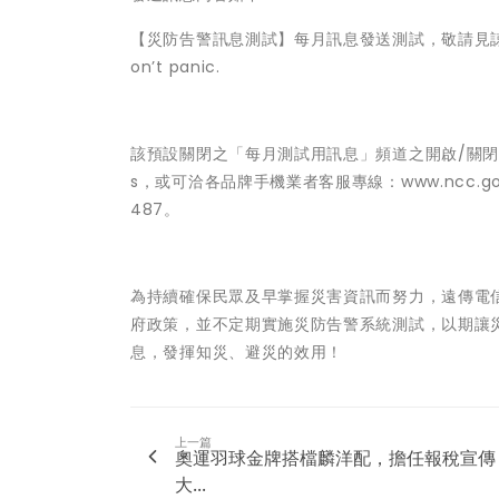
【災防告警訊息測試】每月訊息發送測試，敬請見諒，電信業者共同
on’t panic.
該預設關閉之「每月測試用訊息」頻道之開啟/關閉操作說明可
s，或可洽各品牌手機業者客服專線：www.ncc.gov.tw/ch
487。
為持續確保民眾及早掌握災害資訊而努力，遠傳電
府政策，並不定期實施災防告警系統測試，以期讓
息，發揮知災、避災的效用！
上一篇
奧運羽球金牌搭檔麟洋配，擔任報稅宣傳
大...