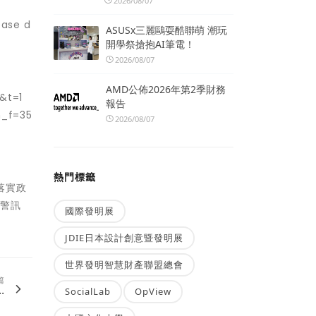
2026/08/07
se d
ASUSx三麗鷗耍酷聯萌 潮玩
開學祭搶抱AI筆電！
2026/08/07
AMD公佈2026年第2季財務
t=1
報告
_f=35
2026/08/07
熱門標籤
落實政
告警訊
國際發明展
JDIE日本設計創意暨發明展
世界發明智慧財產聯盟總會
篇
.
SocialLab
OpView