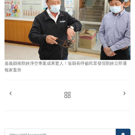
嘉義縣推獸鋏淨空專案成果驚人！翁縣長呼籲民眾發現獸鋏立即通
報家畜所