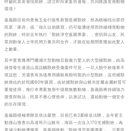
呼籲民眾若發現獸鋏，請立即向家畜所通報，共同維護友善動物
環境！
嘉義縣目前尚查無五金行販售新製造捕獸鋏，然為積極找出那些
民眾「庫存」或「很久以前購買」仍可能遭使用而持續殘害動物
的獸鋏，特於去年執行「獸鋏淨空嘉園專案」，密切與山友、民
眾與動保人士等民間力量共同合作，才能在短期間查獲如此驚人
之數量。
其中更查獲專門獵捕大型動物且殺傷力驚人的大型捕獸鋏，由高
雄曾發生過巡山員誤觸獸鋏受傷案件可見，一旦人類中鋏後果不
堪設想，另還查有魚塭專用捕殺鳥類特製的小型獸鋏，這些捕獸
鋏推估約於民國80年購買，由於捕獸鋏與山豬吊皆屬金屬材質可
重複使用，推行本專案無形中拯救無數動物，嘉義縣將持續強力
搜查與執法，民眾不應心懷僥倖，以身試法，還給動物一個安全
的生存環境。
嘉義縣積極查辦並依法嚴懲，目前已有2案移送法辦，去年更主
動搜山搜查出高達16只山豬吊，海區一次沒入170支捕獸鋏，為
更減少動物遭傷害，嘉義縣推動「獸鋏淨空嘉園專案」，只要民