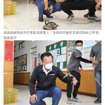
嘉義縣推獸鋏淨空專案成果驚人！翁縣長呼籲民眾發現獸鋏立即通
報家畜所