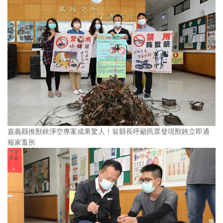
嘉義縣推獸鋏淨空專案成果驚人！翁縣長呼籲民眾發現獸鋏立即通
報家畜所