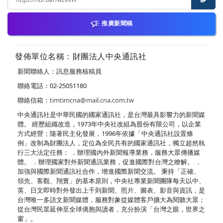
推廣新聞稿
發佈單位名稱：財團法人中央通訊社
新聞聯絡人：訊息服務核稿員
聯絡電話：02-25051180
聯絡信箱：
timtimcna@mail.cna.com.tw
中央通訊社是中華民國的國家通訊社，是台灣最具影響力的新聞媒
體。 經歷組織改造，1973年中央社改組為股份有限公司，以企業
方式經營；隨著民主化發展，1996年依據「中央通訊社設置條
例」改制為財團法人，定位為全民共有的國家通訊社，獨立超然執
行三大法定任務： ．辦理國內外新聞報導業務，服務大眾傳播媒
體。 ．辦理國家對外新聞通訊業務，促進國際對台灣之瞭解。 ．
加強與國際新聞通訊社合作，增進國際新聞交流。 秉持「正確、
領先、客觀、翔實」的基本原則，中央社專業新聞團隊每天以中、
英、日文即時對外發出上千則新聞、照片、圖表、影音與資訊，是
台灣唯一多語文新聞媒體，服務對象從媒體客戶擴大為閱聽大眾；
從台灣民眾延伸至全球僑胞與讀者，充分扮演「台灣之眼，世界之
窗」。