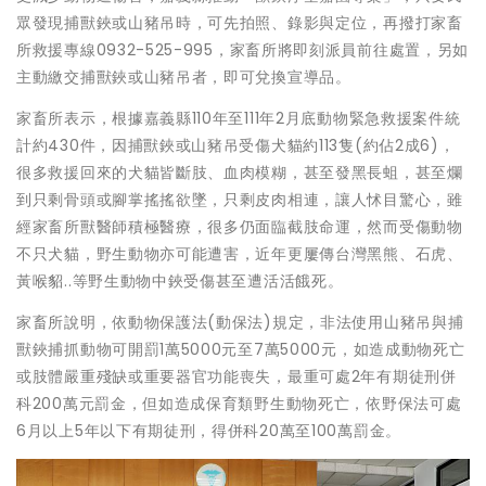
眾發現捕獸鋏或山豬吊時，可先拍照、錄影與定位，再撥打家畜
所救援專線0932-525-995，家畜所將即刻派員前往處置，另如
主動繳交捕獸鋏或山豬吊者，即可兌換宣導品。
家畜所表示，根據嘉義縣110年至111年2月底動物緊急救援案件統
計約430件，因捕獸鋏或山豬吊受傷犬貓約113隻(約佔2成6)，
很多救援回來的犬貓皆斷肢、血肉模糊，甚至發黑長蛆，甚至爛
到只剩骨頭或腳掌搖搖欲墜，只剩皮肉相連，讓人怵目驚心，雖
經家畜所獸醫師積極醫療，很多仍面臨截肢命運，然而受傷動物
不只犬貓，野生動物亦可能遭害，近年更屢傳台灣黑熊、石虎、
黃喉貂..等野生動物中鋏受傷甚至遭活活餓死。
家畜所說明，依動物保護法(動保法)規定，非法使用山豬吊與捕
獸鋏捕抓動物可開罰1萬5000元至7萬5000元，如造成動物死亡
或肢體嚴重殘缺或重要器官功能喪失，最重可處2年有期徒刑併
科200萬元罰金，但如造成保育類野生動物死亡，依野保法可處
6月以上5年以下有期徒刑，得併科20萬至100萬罰金。