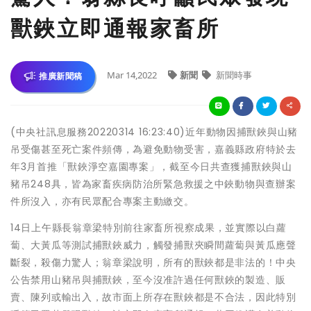
獸鋏立即通報家畜所
Mar 14,2022
新聞
新聞時事
推廣新聞稿
(中央社訊息服務20220314 16:23:40)近年動物因捕獸鋏與山豬
吊受傷甚至死亡案件頻傳，為避免動物受害，嘉義縣政府特於去
年3月首推「獸鋏淨空嘉園專案」，截至今日共查獲捕獸鋏與山
豬吊248具，皆為家畜疾病防治所緊急救援之中鋏動物與查辦案
件所沒入，亦有民眾配合專案主動繳交。
14日上午縣長翁章梁特別前往家畜所視察成果，並實際以白蘿
蔔、大黃瓜等測試捕獸鋏威力，觸發捕獸夾瞬間蘿蔔與黃瓜應聲
斷裂，殺傷力驚人；翁章梁說明，所有的獸鋏都是非法的！中央
公告禁用山豬吊與捕獸鋏，至今沒准許過任何獸鋏的製造、販
賣、陳列或輸出入，故市面上所存在獸鋏都是不合法，因此特別