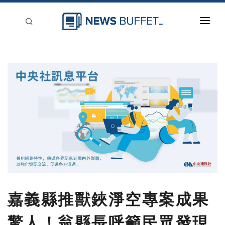
回到首頁
新聞稿分類
登入
刊登
嘉義縣推獸鋏淨空專案成果
驚人！翁縣長呼籲民眾發現