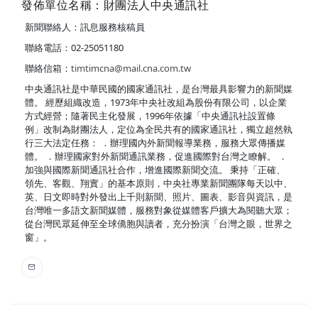
發佈單位名稱：財團法人中央通訊社
新聞聯絡人：訊息服務核稿員
聯絡電話：02-25051180
聯絡信箱：
timtimcna@mail.cna.com.tw
中央通訊社是中華民國的國家通訊社，是台灣最具影響力的新聞媒
體。 經歷組織改造，1973年中央社改組為股份有限公司，以企業
方式經營；隨著民主化發展，1996年依據「中央通訊社設置條
例」改制為財團法人，定位為全民共有的國家通訊社，獨立超然執
行三大法定任務： ．辦理國內外新聞報導業務，服務大眾傳播媒
體。 ．辦理國家對外新聞通訊業務，促進國際對台灣之瞭解。 ．
加強與國際新聞通訊社合作，增進國際新聞交流。 秉持「正確、
領先、客觀、翔實」的基本原則，中央社專業新聞團隊每天以中、
英、日文即時對外發出上千則新聞、照片、圖表、影音與資訊，是
台灣唯一多語文新聞媒體，服務對象從媒體客戶擴大為閱聽大眾；
從台灣民眾延伸至全球僑胞與讀者，充分扮演「台灣之眼，世界之
窗」。