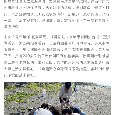
朋友及社會大眾親海淨灘、加深對海洋環境的認同，進而喚起共
同維護好水的環保意識，透過淨灘的活動，達到環保、健康的目
的。本次活動很多志工及老弱婦孺都ㄧ起參加，最小的孩子只有
一歲半，為了愛家鄉，愛海灘，讓大家共同度過了一個有意義的
凈灘活動！
本次「青年環保 關懷環境」淨灘活動，在屏東縣團委會阮百靈指
導委員、謝國榮指導委員、長治鄉團委會邱倩卿會長、屏東市陳
育貴會長、里港鄉團委會潘瑞宏會長及工青隊齊麗珠會長等人號
召下，共有200多位義工夥伴與民眾熱情參與；救國團特別感謝
義工夥伴們無私的付出和奉獻，希望能藉這樣的活動來凝聚社會
大眾之活力與愛心，並喚起關心全球環境暖化議題，讓我們生活
的環境能越來越好。