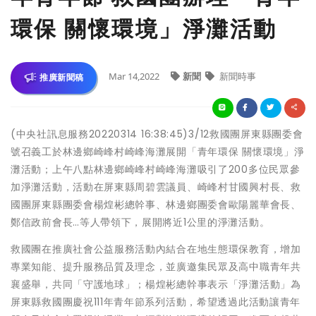
環保 關懷環境」淨灘活動
Mar 14,2022
新聞
新聞時事
推廣新聞稿
(中央社訊息服務20220314 16:38:45)3/12救國團屏東縣團委會
號召義工於林邊鄉崎峰村崎峰海灘展開「青年環保 關懷環境」淨
灘活動；上午八點林邊鄉崎峰村崎峰海灘吸引了200多位民眾參
加淨灘活動，活動在屏東縣周碧雲議員、崎峰村甘國興村長、救
國團屏東縣團委會楊煌彬總幹事、林邊鄉團委會歐陽麗華會長、
鄭信政前會長…等人帶領下，展開將近1公里的淨灘活動。
救國團在推廣社會公益服務活動內結合在地生態環保教育，增加
專業知能、提升服務品質及理念，並廣邀集民眾及高中職青年共
襄盛舉，共同「守護地球」；楊煌彬總幹事表示「淨灘活動」為
屏東縣救國團慶祝111年青年節系列活動，希望透過此活動讓青年