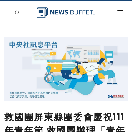
回到首頁
新聞稿分類
登入
刊登
救國團屏東縣團委會慶祝111
年青年節 救國團辦理「青年