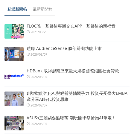
精選新聞稿
最新新聞稿
FLOC唯一基督徒專屬交友APP，基督徒的新福音
2021/03/29
鎧應 AudienceSense 臉部辨識功能上市
2026/08/07
HDBank 取得越南歷來最大規模國際銀團社會貸款
2026/08/07
創智動能強化AI與經營雙軸競爭力 投資長受臺大EMBA
邀分享AI時代投資思維
2026/08/07
ASUSx三麗鷗耍酷聯萌 潮玩開學祭搶抱AI筆電！
2026/08/07