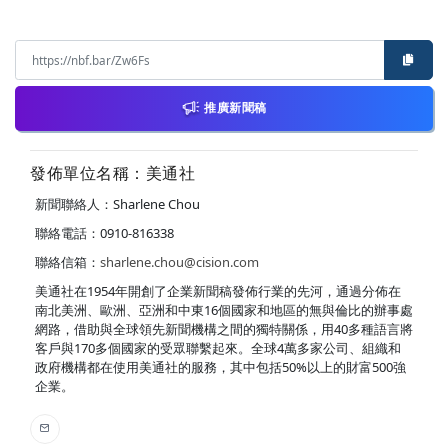
推廣新聞稿
發佈單位名稱：美通社
新聞聯絡人：Sharlene Chou
聯絡電話：0910-816338
聯絡信箱：
sharlene.chou@cision.com
美通社在1954年開創了企業新聞稿發佈行業的先河，通過分佈在
南北美洲、歐洲、亞洲和中東16個國家和地區的無與倫比的辦事處
網路，借助與全球領先新聞機構之間的獨特關係，用40多種語言將
客戶與170多個國家的受眾聯繫起來。全球4萬多家公司、組織和
政府機構都在使用美通社的服務，其中包括50%以上的財富500強
企業。