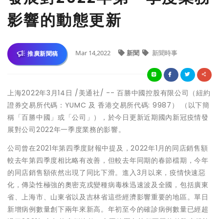
影響的動態更新
Mar 14,2022
新聞
新聞時事
推廣新聞稿
上海2022年3月14日 /美通社/ -- 百勝中國控股有限公司（紐約
證券交易所代碼：YUMC 及 香港交易所代碼: 9987） （以下簡
稱「百勝中國」或「公司」），於今日更新近期國內新冠疫情發
展對公司2022年一季度業務的影響。
公司曾在2021年第四季度財報中提及，2022年1月的同店銷售額
較去年第四季度相比略有改善，但較去年同期的春節檔期，今年
的同店銷售額依然出現了同比下滑。進入3月以來，疫情快速惡
化，傳染性極強的奧密克戎
變種病毒株
迅速波及全國，包括廣東
省、上海市、山東省以及吉林省這些經濟影響重要的地區。單日
新增病例數量創下兩年來新高。年初至今的確診病例數量已經超