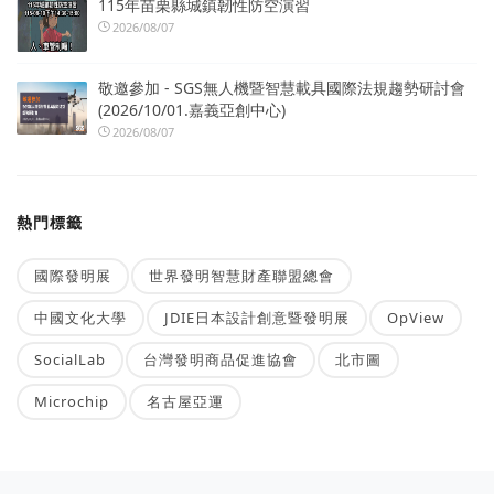
115年苗栗縣城鎮韌性防空演習
2026/08/07
敬邀參加 - SGS無人機暨智慧載具國際法規趨勢研討會
(2026/10/01.嘉義亞創中心)
2026/08/07
熱門標籤
國際發明展
世界發明智慧財產聯盟總會
中國文化大學
JDIE日本設計創意暨發明展
OpView
SocialLab
台灣發明商品促進協會
北市圖
Microchip
名古屋亞運