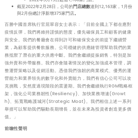
截至2022年2月28日，公司的
門店總數
達到12,163家，1月份
與2月份總計淨新增375家門店
。
百勝中國首席執行官屈翠容女士表示：「目前全國上下都在應對
疫情反彈，我們將維持謹慎的態度，優先確保員工和顧客的健康
與安全。我們的餐廳會在得到許可和確保安全的前提下繼續營
業，為顧客提供餐飲服務。公司穩健的供應鏈管理幫助我們的業
務抵禦了潛在的重大供應中斷。我們會繼續提振銷售，特別是加
強外賣和外帶服務。我們亦會隨著情況的變化加強成本管理，調
整運營策略以及促銷活動。憑借我們強韌的商業模式、優秀的運
營能力和業界領先的數字化和外賣能力，我們有信心公司可以
攻
克
挑戰，安然度過現階段的震盪期。我們會繼續執行RGM戰略框
架，強化公司業務韌性(Resiliency)、加快業務增速(Growt
h)、拓寬戰略護城河(Strategic Moat)。我們相信上述一系列
舉措可以幫助我們驅動長期增長，並在未來為投資者創造更多價
值。」
前瞻性聲明