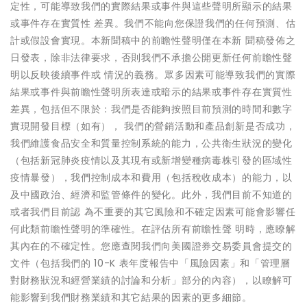
定性，可能導致我們的實際結果或事件與這些聲明所顯示的結果
或事件存在實質性 差異。我們不能向您保證我們的任何預測、估
計或假設會實現。本新聞稿中的前瞻性聲明僅在本新 聞稿發佈之
日發表，除非法律要求，否則我們不承擔公開更新任何前瞻性聲
明以反映後續事件或 情況的義務。眾多因素可能導致我們的實際
結果或事件與前瞻性聲明所表達或暗示的結果或事件存在實質性
差異，包括但不限於：我們是否能夠按照目前預測的時間和數字
實現開發目標（如有）， 我們的營銷活動和產品創新是否成功，
我們維護食品安全和質量控制系統的能力，公共衛生狀況的變化
（包括新冠肺炎疫情以及其現有或新增
變種病毒株
引發的區域性
疫情暴發），我們控制成本和費用（包括稅收成本）的能力，以
及中國政治、經濟和監管條件的變化。此外，我們目前不知道的
或者我們目前認 為不重要的其它風險和不確定因素可能會影響任
何此類前瞻性聲明的準確性。在評估所有前瞻性聲 明時，應瞭解
其內在的不確定性。您應查閱我們向美國證券交易委員會提交的
文件（包括我們的 10-K 表年度報告中「風險因素」和「管理層
對財務狀況和經營業績的討論和分析」部分的內容），以瞭解可
能影響到我們財務業績和其它結果的因素的更多細節。