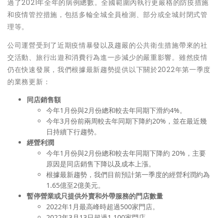
過了2021年全年的病例總數。全國範圍內執行更嚴格的防疫措施
和疫情管控措施，包括多輪全城全員檢測、部分或全城封閉式管
理等。
公司運營受到了近期疫情暴發以及趨嚴的公共衛生措施帶來的社
交活動、旅行出遊和消費行為進一步減少的嚴重影響。雖然疫情
仍在快速發展，我們根據最新趨勢提供以下關於2022年第一季度
的業務更新：
同店銷售額
今年1月份與2月份總和較去年同期下滑約4%。
今年3月份前兩周較去年同期下降約20%，並在最近幾
日持續下行趨勢。
經營利潤
今年1月份與2月份總和較去年同期下降約 20%，主要
原因是同店銷售下降以及成本上漲。
根據最新趨勢，我們目前預計第一季度的經營利潤約為
1.65億至2億美元。
暫停營業或只提供外賣和外帶服務的門店數量
2022年1月最高峰時超過500家門店。
2022年3月13日超過1,100家門店。