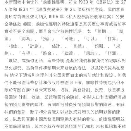
本新聞稿中包含的「前瞻性聲明」符合 1933 年《證券法》第 27
A 條和 1934 年《證券交易法》第 21E 條所指的意義。我們意圖
將所有前瞻性聲明納入 1995 年《私人證券訴訟改革法案》的安
全港條款 範圍。前瞻性聲明的特徵通常是其與歷史事實或當前事
實並不完全相關，而且會包含前瞻性詞語， 如 「預期」、「期
望」、「認為」、「預計」、「可能」、「可以」、「打算」、
「相信」、「計劃」、「估計」、「目標」、「預測」、「規
劃」、「有望」、「將會」、「繼續」、「應該」、「預測」、
「展望」或類似術語。這些聲明 是基於我們根據我們的經驗和對
歷史趨勢、當前條件和預期未來發展的看法，以及我們認為在當
時 情況下適當和合理的其它因素而做出的當前估計和假設，但我
們不能保證這些估計和假設將被證明正確。前瞻性聲明包括但不
限於有關百勝中國未來戰略、增長、業務計劃、投資、股息和股
份回購 計劃、收益、業績和回報的陳述、有關人口和宏觀經濟趨
勢的預期影響的陳述、有關新冠肺炎疫情預期影響的陳述、有關
我們的創新、數字和外賣能力以及投資對增長的預期影響的陳
述，以及與百勝中國業務長期驅動力有關的看法。前瞻性聲明並
不能保證業績，其本身就存在難以預測的已知和 未知風險和不確