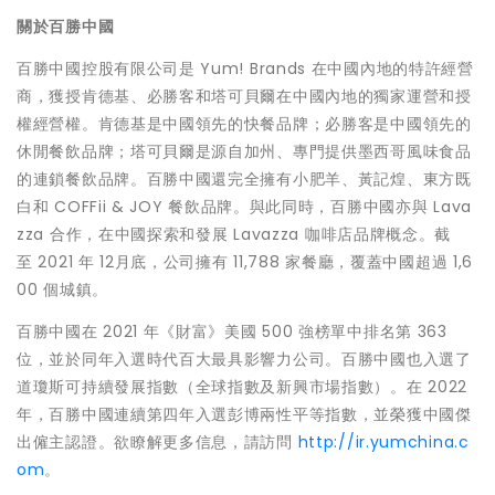
關於百勝中國
百勝中國控股有限公司是 Yum! Brands 在中國內地的特許經營
商，獲授肯德基、必勝客和塔可貝爾在中國內地的獨家運營和授
權經營權。肯德基是中國領先的快餐品牌；必勝客是中國領先的
休閒餐飲品牌；塔可貝爾是源自加州、專門提供墨西哥風味食品
的連鎖餐飲品牌。百勝中國還完全擁有小肥羊、黃記煌、東方既
白和 COFFii & JOY 餐飲品牌。與此同時，百勝中國亦與 Lava
zza 合作，在中國探索和發展 Lavazza 咖啡店品牌概念。截
至 2021 年 12月底，公司擁有 11,788 家餐廳，覆蓋中國超過 1,6
00 個城鎮。
百勝中國在 2021 年《財富》美國 500 強榜單中排名第 363
位，並於同年入選時代百大最具影響力公司。百勝中國也入選了
道瓊斯可持續發展指數（全球指數及新興市場指數）。在 2022
年，百勝中國連續第四年入選彭博兩性平等指數，並榮獲中國傑
出僱主認證。欲瞭解更多信息，請訪問
http://ir.yumchina.c
om
。