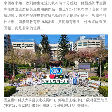
李麗春小姐，收到師生送達的帆布時十分感動，她很感謝學生團
隊能做出這麼精美且實用的作品，掛上SOP的帆布除了美化了體
驗環境，未來在辦理農業體驗活動時也更能得心應手，與臺中科
技大學共同參與教育部USR計畫，共同培育學生，付出還能有所
回報，真是非常的值得。
國立臺中科技大學謝俊宏校長(中)、鄭瑞昌主秘(中右1)及林正堅院長
(中右2)，與USR計畫師生團隊，共同發表USR計畫成果。