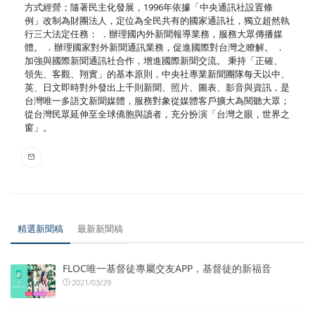
方式經營；隨著民主化發展，1996年依據「中央通訊社設置條
例」改制為財團法人，定位為全民共有的國家通訊社，獨立超然執
行三大法定任務： ．辦理國內外新聞報導業務，服務大眾傳播媒
體。 ．辦理國家對外新聞通訊業務，促進國際對台灣之瞭解。 ．
加強與國際新聞通訊社合作，增進國際新聞交流。 秉持「正確、
領先、客觀、翔實」的基本原則，中央社專業新聞團隊每天以中、
英、日文即時對外發出上千則新聞、照片、圖表、影音與資訊，是
台灣唯一多語文新聞媒體，服務對象從媒體客戶擴大為閱聽大眾；
從台灣民眾延伸至全球僑胞與讀者，充分扮演「台灣之眼，世界之
窗」。
精選新聞稿
最新新聞稿
FLOC唯一基督徒專屬交友APP，基督徒的新福音
2021/03/29