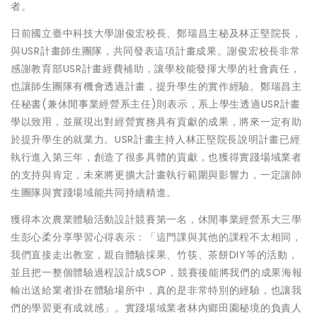
者。
日前國立臺中科技大學謝俊宏校長、鄭瑞昌主秘及林正堅院長，
與USR計畫師生團隊，共同發表這項計畫成果。謝俊宏校長非常
感謝教育部USR計畫經費補助，讓學校能發揮大學的社會責任，
也讓師生團隊有機會透過計畫，提升學生的實作經驗。鄭瑞昌主
任秘書(兼休閒事業經營系主任)則表示，系上學生透過USR計畫
學以致用，並展現出對經營實務具有貢獻的成果，將來一定有助
於提升學生的就業力。USR計畫主持人林正堅院長說明計畫已經
執行進入第三年，創造了很多具體的貢獻，也獲得實踐場域業者
的支持與肯定，未來將更擴大計畫執行範圍與影響力，一定讓師
生團隊與實踐場域能共同持續精進。
獲得本次農業體驗活動設計競賽第一名，休閒事業經營系大三學
生彭心柔分享學習心得表示：「這門課與其他的課程不太相同，
我們直接走出教室，親自體驗採果、竹筷、茶餅DIY等的活動，
並且把一整個體驗過程設計成SOP，競賽後能將我們的成果海報
輸出送給業者掛在體驗場所中，真的是非常特別的經驗，也讓我
們的學習更有成就感」。實踐場域業者林內鄉田園秘境的負責人