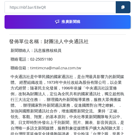
推廣新聞稿
發佈單位名稱：財團法人中央通訊社
新聞聯絡人：訊息服務核稿員
聯絡電話：02-25051180
聯絡信箱：
timtimcna@mail.cna.com.tw
中央通訊社是中華民國的國家通訊社，是台灣最具影響力的新聞媒
體。 經歷組織改造，1973年中央社改組為股份有限公司，以企業
方式經營；隨著民主化發展，1996年依據「中央通訊社設置條
例」改制為財團法人，定位為全民共有的國家通訊社，獨立超然執
行三大法定任務： ．辦理國內外新聞報導業務，服務大眾傳播媒
體。 ．辦理國家對外新聞通訊業務，促進國際對台灣之瞭解。 ．
加強與國際新聞通訊社合作，增進國際新聞交流。 秉持「正確、
領先、客觀、翔實」的基本原則，中央社專業新聞團隊每天以中、
英、日文即時對外發出上千則新聞、照片、圖表、影音與資訊，是
台灣唯一多語文新聞媒體，服務對象從媒體客戶擴大為閱聽大眾；
從台灣民眾延伸至全球僑胞與讀者，充分扮演「台灣之眼，世界之