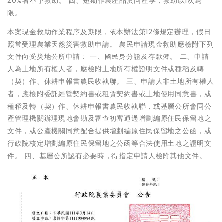
20%者不予救助。 四、短期作農產品於同產季，救助以1次為
限。
本案現金救助作業程序及期限，依本辦法第12條規定辦理，假日
照常受理農業天然災害救助申請。 農民申請現金救助應檢附下列
文件向受災地公所申請： 一、國民身分證及存款簿。 二、申請
人為土地所有權人者，應檢附土地所有權證明文件或種稻及轉
（契）作、休耕申報書農民收執聯。 三、申請人非土地所有權人
者，應檢附委託經營契約書或租賃契約書或土地使用同意書，或
種稻及轉（契）作、休耕申報書農民收執聯，或基層公所會同公
產管理機關辦理現地會勘及審查初審通過增劃編原住民保留地之
文件，或公產機關同意配合提供增劃編原住民保留地之公函，或
行政院核定增劃編原住民保留地之公函等合法使用土地之證明文
件。 四、基層公所認有必要時，得指定申請人檢附其他文件。