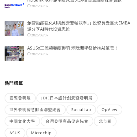
2026/08/07
創智動能強化AI與經營雙軸競爭力 投資長受臺大EMBA
邀分享AI時代投資思維
2026/08/07
ASUSx三麗鷗耍酷聯萌 潮玩開學祭搶抱AI筆電！
2026/08/07
熱門標籤
國際發明展
JDIE日本設計創意暨發明展
世界發明智慧財產聯盟總會
SocialLab
OpView
中國文化大學
台灣發明商品促進協會
北市圖
ASUS
Microchip