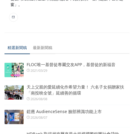
窗」。
精選新聞稿
最新新聞稿
FLOC唯一基督徒專屬交友APP，基督徒的新福音
2021/03/29
天上父親的愛延續化作希望力量！ 六名子女捐贈家扶
「南投映全號」延續善的循環
2026/08/08
鎧應 AudienceSense 臉部辨識功能上市
2026/08/07
HDBank 取得越南歷來最大規模國際銀團社會貸款