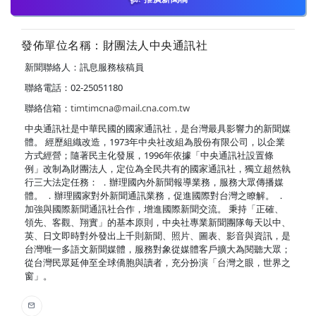
發佈單位名稱：財團法人中央通訊社
新聞聯絡人：訊息服務核稿員
聯絡電話：02-25051180
聯絡信箱：
timtimcna@mail.cna.com.tw
中央通訊社是中華民國的國家通訊社，是台灣最具影響力的新聞媒
體。 經歷組織改造，1973年中央社改組為股份有限公司，以企業
方式經營；隨著民主化發展，1996年依據「中央通訊社設置條
例」改制為財團法人，定位為全民共有的國家通訊社，獨立超然執
行三大法定任務： ．辦理國內外新聞報導業務，服務大眾傳播媒
體。 ．辦理國家對外新聞通訊業務，促進國際對台灣之瞭解。 ．
加強與國際新聞通訊社合作，增進國際新聞交流。 秉持「正確、
領先、客觀、翔實」的基本原則，中央社專業新聞團隊每天以中、
英、日文即時對外發出上千則新聞、照片、圖表、影音與資訊，是
台灣唯一多語文新聞媒體，服務對象從媒體客戶擴大為閱聽大眾；
從台灣民眾延伸至全球僑胞與讀者，充分扮演「台灣之眼，世界之
窗」。