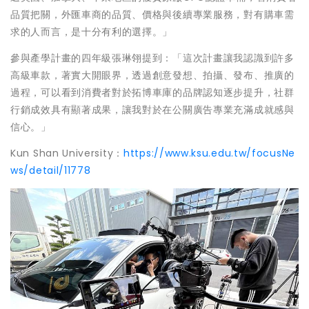
品質把關，外匯車商的品質、價格與後續專業服務，對有購車需
求的人而言，是十分有利的選擇。」
參與產學計畫的四年級張琳翎提到：「這次計畫讓我認識到許多
高級車款，著實大開眼界，透過創意發想、拍攝、發布、推廣的
過程，可以看到消費者對於拓博車庫的品牌認知逐步提升，社群
行銷成效具有顯著成果，讓我對於在公關廣告專業充滿成就感與
信心。」
Kun Shan University：
https://www.ksu.edu.tw/focusNe
ws/detail/11778