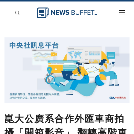
回到首頁
新聞稿分類
登入
刊登
崑大公廣系合作外匯車商拍
攝「開箱影音」 翻轉高階車