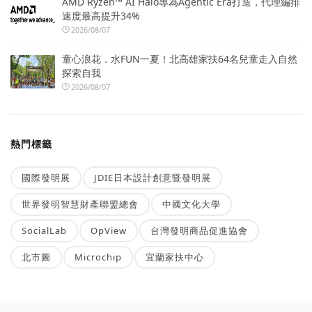
AMD Ryzen™ AI Halo專為Agentic Era打造，代理編排
速度最高提升34%
2026/08/07
童心浪花．水FUN一夏！北高雄家扶64名兒童走入自然
探索自我
2026/08/07
熱門標籤
國際發明展
JDIE日本設計創意暨發明展
世界發明智慧財產聯盟總會
中國文化大學
SocialLab
OpView
台灣發明商品促進協會
北市圖
Microchip
宜蘭家扶中心