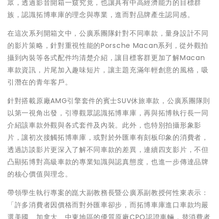
眾，透過影音開箱一窺究竟，也讓具有中高經濟能力的目標群
族，認識拓博車庫的理念與專業，進而對品牌產生認同感。
在這次系列開箱文中，公廣系團隊針對不同車款，量身設計不同
的影片策略，針對重視性能的Porsche Macan系列，從外觀拍
攝到內裝等各式配件均清楚介紹，讓目標客群更加了解Macan
車款資訊，片尾加入趣味短片，讓主題充滿年輕創意的風格，吸
引潛在的青年客戶。
針對搭載原廠AMG引擎套件的賓士SUV休旅車款，公廣系團隊則
以第一視角出發，引導觀眾認識拓博車庫，再與拓博執行長一同
介紹該車款外觀與各式套件及內裝。此外，也特別拍攝形象影
片，讓初次接觸拓博車庫，或對於外匯車有刻板印象的消費者，
透過訪談影片更深入了解不同車款的差異，連續四支影片，不但
凸顯拓博對高級車款的專業知識與認真態度，也進一步傳達品牌
的核心價值與理念。
帶領學生執行專案的崑大副教務長暨公廣系副教授何性東表示：
「許多消費者因價格而對外匯車卻步，而拓博車庫進口車款均嚴
選美國、加拿大、中東地區的優質原廠CPO認證車輛，替消費者