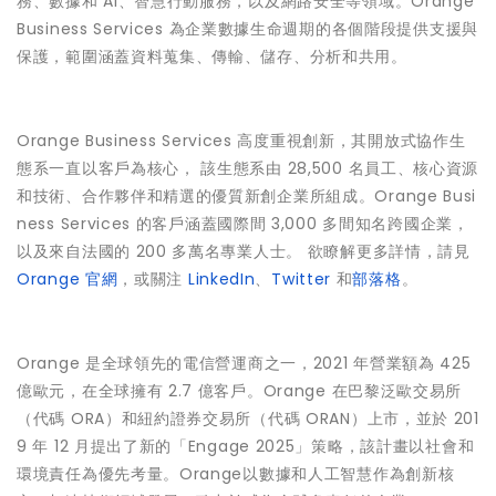
務、數據和 AI、智慧行動服務，以及網路安全等領域。Orange
Business Services 為企業數據生命週期的各個階段提供支援與
保護，範圍涵蓋資料蒐集、傳輸、儲存、分析和共用。
Orange Business Services 高度重視創新，其開放式協作生
態系一直以客戶為核心， 該生態系由 28,500 名員工、核心資源
和技術、合作夥伴和精選的優質新創企業所組成。Orange Busi
ness Services 的客戶涵蓋國際間 3,000 多間知名跨國企業，
以及來自法國的 200 多萬名專業人士。 欲瞭解更多詳情，請見
Orange 官網
，或關注
LinkedIn
、
Twitter
和
部落格
。
Orange 是全球領先的電信營運商之一，2021 年營業額為 425
億歐元，在全球擁有 2.7 億客戶。Orange 在巴黎泛歐交易所
（代碼 ORA）和紐約證券交易所（代碼 ORAN）上市，並於 201
9 年 12 月提出了新的「Engage 2025」策略，該計畫以社會和
環境責任為優先考量。Orange以數據和人工智慧作為創新核