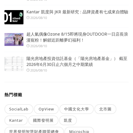
Kantar 凱度與 JKR 最新研究 : 品牌資產有七成來自體驗
2026/08/10
超人氣偶像Ozone 8/15即將現身OUTDOOR一日店長浪
漫寵粉！解鎖近距離夢幻福利！
2026/08/10
陽光房地產投資信託基金（「陽光房地產基金」） 截至
2026年6月30日止六個月之中期業績
2026/08/10
熱門標籤
SocialLab
OpView
中國文化大學
北市圖
Kantar
國際發明展
凱度
世界發明智慧財產聯盟總會
Microchip