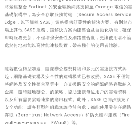
將聚焦整合 Fortinet 的安全驅動網路技術至 Orange 電信的雲
基礎架構中，為安全存取服務前端 （Secure Access Service
Edge，以下簡稱 SASE）策略提供顛覆性的解決方案。有別於市
場上其他 SASE 服務，該解決方案內建整合及自動化功能，確保
即時服務更新，不僅增強安全性及網路整合度，更讓使用者不論
處於何地都能以高性能連接裝置，帶來極佳的使用者體驗。
隨著數位轉型加速、隨處辦公趨勢持續和多元的雲連接方式興
起，網路基礎架構及安全性的建構模式已被改變。SASE 不僅能
將網路及安全性整合至雲中，亦支援將安全的網際網路存取納入
企業「隨時隨地辦公」的策略，協助連接每位用戶的雲端資料，
以及所有需要雲端連接的應用程式。此外，SASE 也同步擴充了
安全功能，讓各類型的組織無論位於何處，都能使用零信任網路
存取（Zero-trust Network Access）和防火牆即服務（Fire
wall-as-a-service，FWaaS）等。