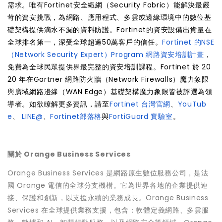
需求。唯有Fortinet安全織網（Security Fabric）能解決最嚴
苛的資安挑戰，為網路、應用程式、多雲或邊緣環境中的數位基
礎架構提供滴水不漏的資料防護。Fortinet的資安設備出貨量在
全球排名第一，深受全球超過50萬客戶的信任。
Fortinet 的NSE
（Network Security Expert）Program 網路資安培訓計畫
，
免費為全球民眾提供界最完整的資安培訓課程。Fortinet 於 20
20 年在Gartner 網路防火牆（Network Firewalls）魔力象限
與廣域網路邊緣（WAN Edge）基礎架構魔力象限皆被評選為領
導者。如欲瞭解更多資訊，請至
Fortinet 台灣官網
、
YouTub
e
、
LINE@
、
Fortinet部落格
與
FortiGuard 實驗室
。
關於 Orange Business Services
Orange Business Services 是網路原生數位服務公司，是法
國 Orange 電信的全球分支機構。它為世界各地的企業提供連
接、保護和創新，以支援永續的業務成長。Orange Business
Services 在全球提供業務支援，包含：軟體定義網路、多雲服