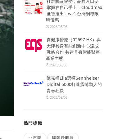
社群觸及會變，品牌入口要
掌握在自己手上：Cloudmax
匯智推出 .tw／.台灣網域限
時優惠
2026/08/06
真健康醫療（02697.HK）與
天津具身智能創新中心達成
戰略合作 共建具身智能醫療
產業生態
2026/08/06
陳嘉樺Ella選擇Sennheiser
Digital 6000打造震撼動人的
青春狂歡
2026/08/06
熱門標籤
北市圖
國際發明展