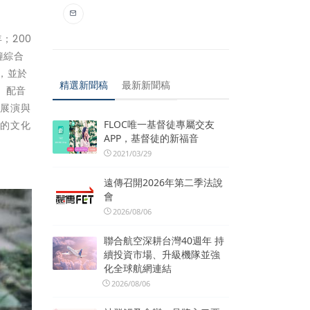
；200
鐘綜合
，並於
精選新聞稿
最新新聞稿
、配音
、展演與
FLOC唯一基督徒專屬交友
富的文化
APP，基督徒的新福音
2021/03/29
遠傳召開2026年第二季法說
會
2026/08/06
聯合航空深耕台灣40週年 持
續投資市場、升級機隊並強
化全球航網連結
2026/08/06