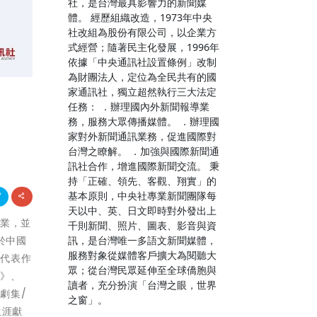
社，是台灣最具影響力的新聞媒
體。 經歷組織改造，1973年中央
社改組為股份有限公司，以企業方
式經營；隨著民主化發展，1996年
依據「中央通訊社設置條例」改制
為財團法人，定位為全民共有的國
家通訊社，獨立超然執行三大法定
任務： ．辦理國內外新聞報導業
務，服務大眾傳播媒體。 ．辦理國
家對外新聞通訊業務，促進國際對
台灣之瞭解。 ．加強與國際新聞通
訊社合作，增進國際新聞交流。 秉
持「正確、領先、客觀、翔實」的
基本原則，中央社專業新聞團隊每
天以中、英、日文即時對外發出上
產業，並
千則新聞、照片、圖表、影音與資
訊，是台灣唯一多語文新聞媒體，
於中國
服務對象從媒體客戶擴大為閱聽大
，代表作
眾；從台灣民眾延伸至全球僑胞與
王》、
讀者，充分扮演「台灣之眼，世界
劇集/
之窗」。
生涯獻