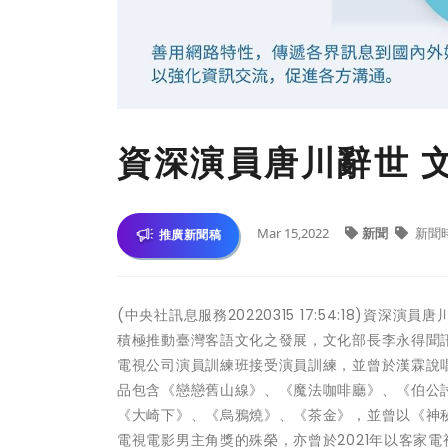
資深演員唐川辭世 
Mar 15,2022
新聞
新聞
推廣新聞稿
(中央社訊息服務20220315 17:54:18)
積極推動臺灣客語文化之發展，文化部長李永得聞訊
電視公司演員訓練班接受演員訓練，並曾於漢霖說
品包含《戀戀舊山線》、《魔法咖啡廳》、《伯公
《大崎下》、《烏鴉燒》、《茶金》，並曾以《神
電視電影男主角獎的殊榮，亦曾於2021年以客家