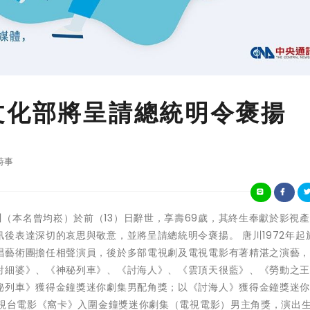
文化部將呈請總統明令褒揚
時事
資深演員唐川（本名曾均崧）於前（13）日辭世，享壽69歲，其終生奉獻於影視
後表達深切的哀思與敬意，並將呈請總統明令褒揚。 唐川1972年起
唱藝術團擔任相聲演員，後於多部電視劇及電視電影有著精湛之演藝
討細婆》、《神秘列車》、《討海人》、《雲頂天很藍》、《勞動之
秘列車》獲得金鐘獎迷你劇集男配角獎；以《討海人》獲得金鐘獎迷你
電視台電影《窩卡》入圍金鐘獎迷你劇集（電視電影）男主角獎，演出