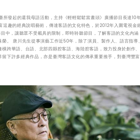
臺所發起的還我母語活動，主持《輕輕鬆鬆當晝頭》廣播節目長達10年
富逗趣的經典說唱藝術，傳達客語的文化特色，於2012年入圍電視金
st節目中，讓聽眾不受載具的限制，即時聆聽節目，了解客語的文化內涵
榮。 唐川先生從事演藝工作近50年，除了演員、製作人、語言指導
種橫跨華語、台語、北部四縣腔客語、海陸腔客語，致力投身於創作
界留下許多經典作品，亦是臺灣客語文化的傳承重要推手，對臺灣豐
。