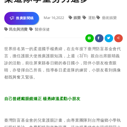
Mar 16,2022
娛樂
運動
藝術娛樂
推廣新聞稿
民生與消費
醫療保健
世界排名第一的柔道國手楊勇緯，在去年接下臺灣防盲基金會代
言，擔任護眼大使推廣護眼知識，上週（3/11）親自出席眼睛義
診的活動，前往屏東縣春日鄉的春日國小，陪伴小朋友檢查眼
睛，亦發揮自己所長，指導春日柔道隊的練習，小朋友看到偶像
都既興奮又緊張。
自己曾經戴眼鏡矯正 楊勇緯溫柔勸小朋友
臺灣防盲基金會的兒童護眼計畫，由專業團隊到台灣偏鄉小學執