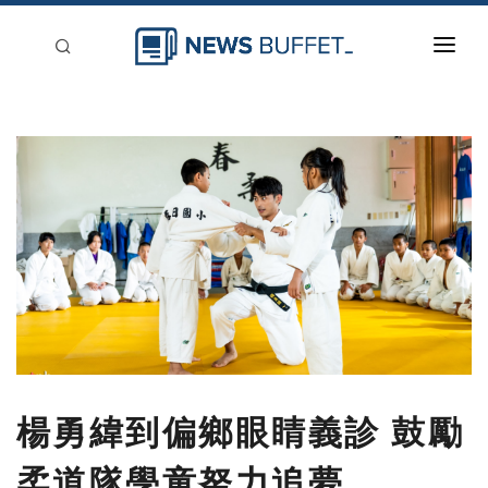
回到首頁
新聞稿分類
登入
刊登
楊勇緯到偏鄉眼睛義診 鼓勵
柔道隊學童努力追夢