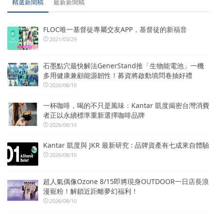
精選新聞稿
最新新聞稿
FLOC唯一基督徒專屬交友APP，基督徒的新福音
2021/03/29
石墨點穴最快解法GenerStand推「生物能電池」一機
多用健康兼顧能源韌性！募資將啟動填問卷抽好禮
2026/08/10
一杯咖啡，喝的不只是風味：Kantar 凱度揭密台灣消費
者正以永續標準重新選擇咖啡品牌
2026/08/10
Kantar 凱度與 JKR 最新研究 : 品牌資產有七成來自體驗
2026/08/10
超人氣偶像Ozone 8/15即將現身OUTDOOR一日店長浪
漫寵粉！解鎖近距離夢幻福利！
2026/08/10