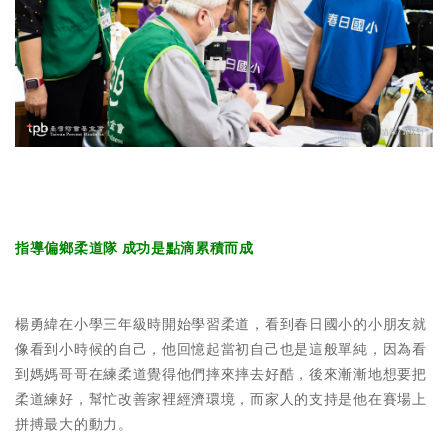
指導偏鄉柔道隊 成功是點滴累積而成
楊勇緯在小學三年級時開始學習柔道，看到春日國小的小朋友就
像看到小時候的自己，他回憶起當初自己也是這般單純，因為看
到媽媽哥哥在練柔道覺得他們摔來摔去好酷，後來漸漸地想要把
柔道練好，幫忙改善家裡經濟環境，而家人的支持是他在賽場上
拼搏最大的動力。