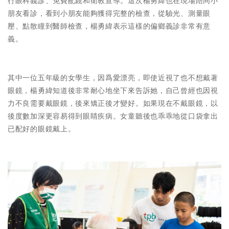
行眼科義診、免費配鏡和衛教宣導。這次楊勇緯也在現場陪同小
朋友看診，看到小朋友能夠獲得完整的檢查，從驗光、測量眼
壓、點散瞳到醫師檢查，楊勇緯表示這樣的偏鄉義診非常有意
義。
其中一位五年級的女學生，因爲愛漂亮，即使近視了也不想戴著
眼鏡，楊勇緯知道後非常耐心地坐下來告訴她，自己曾經也因視
力不良需要戴眼鏡，後來矯正後才變好。如果現在不戴眼鏡，以
後度數加深更容易得到眼睛疾病。女童聽後也乖乖地從口袋拿出
已配好的眼鏡戴上。