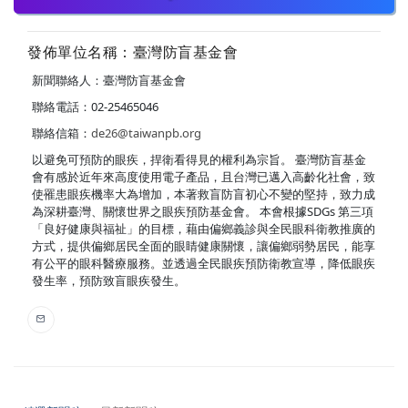
發佈單位名稱：臺灣防盲基金會
新聞聯絡人：臺灣防盲基金會
聯絡電話：02-25465046
聯絡信箱：
de26@taiwanpb.org
以避免可預防的眼疾，捍衛看得見的權利為宗旨。 臺灣防盲基金
會有感於近年來高度使用電子產品，且台灣已邁入高齡化社會，致
使罹患眼疾機率大為增加，本著救盲防盲初心不變的堅持，致力成
為深耕臺灣、關懷世界之眼疾預防基金會。 本會根據SDGs 第三項
「良好健康與福祉」的目標，藉由偏鄉義診與全民眼科衛教推廣的
方式，提供偏鄉居民全面的眼睛健康關懷，讓偏鄉弱勢居民，能享
有公平的眼科醫療服務。並透過全民眼疾預防衛教宣導，降低眼疾
發生率，預防致盲眼疾發生。