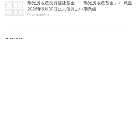
陽光房地產投資信託基金（「陽光房地產基金」） 截至
2026年6月30日止六個月之中期業績
2026/08/10
熱門標籤
SocialLab
OpView
中國文化大學
北市圖
Kantar
國際發明展
凱度
世界發明智慧財產聯盟總會
Microchip
台灣發明商品促進協會
NEWSBUFFET 新聞稿自助吧