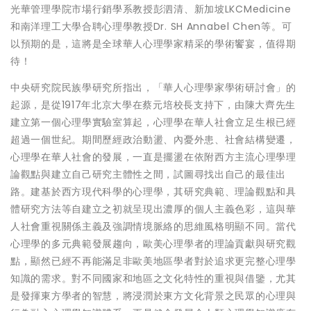
光華管理學院市場行銷學系教授彭泗清、新加坡LKCMedicine
和南洋理工大學合聘心理學教授Dr. SH Annabel Chen等。可
以預期的是，這將是全球華人心理學家精采的學術饗宴，值得期
待！
中央研究院民族學研究所指出，「華人心理學家學術研討會」的
起源，是從1917年北京大學在蔡元培校長支持下，由陳大齊先生
建立第一個心理學實驗室算起，心理學在華人社會立足生根已經
超過一個世紀。期間歷經政治動盪、內憂外患、社會結構變遷，
心理學在華人社會的發展，一直是擺盪在依附西方主流心理學理
論觀點與建立自己研究主體性之間，試圖尋找出自己的最佳出
路。建基於西方現代科學的心理學，其研究典範、理論觀點和具
體研究方法等自建立之初就呈現出濃厚的個人主義色彩，這與華
人社會重視關係主義及強調情境脈絡的思維風格明顯不同。當代
心理學的多元典範發展趨向，歐美心理學者的理論貢獻與研究觀
點，顯然已經不再能滿足非歐美地區學者對於追求更完整心理學
知識的需求。對不同國家和地區之文化特性的重視與借鑒，尤其
是發揮東方學者的智慧，將浸潤於東方文化背景之民眾的心理與