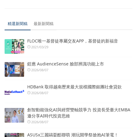
精選新聞稿
最新新聞稿
FLOC唯一基督徒專屬交友APP，基督徒的新福音
2021/03/29
鎧應 AudienceSense 臉部辨識功能上市
2026/08/07
HDBank 取得越南歷來最大規模國際銀團社會貸款
2026/08/07
創智動能強化AI與經營雙軸競爭力 投資長受臺大EMBA
邀分享AI時代投資思維
2026/08/07
ASUSx三麗鷗耍酷聯萌 潮玩開學祭搶抱AI筆電！