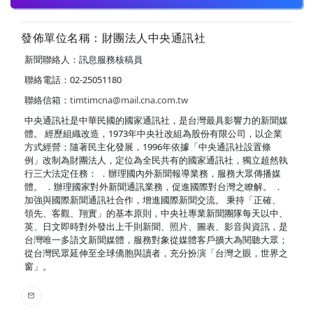
發佈單位名稱：財團法人中央通訊社
新聞聯絡人：訊息服務核稿員
聯絡電話：02-25051180
聯絡信箱：
timtimcna@mail.cna.com.tw
中央通訊社是中華民國的國家通訊社，是台灣最具影響力的新聞媒
體。 經歷組織改造，1973年中央社改組為股份有限公司，以企業
方式經營；隨著民主化發展，1996年依據「中央通訊社設置條
例」改制為財團法人，定位為全民共有的國家通訊社，獨立超然執
行三大法定任務： ．辦理國內外新聞報導業務，服務大眾傳播媒
體。 ．辦理國家對外新聞通訊業務，促進國際對台灣之瞭解。 ．
加強與國際新聞通訊社合作，增進國際新聞交流。 秉持「正確、
領先、客觀、翔實」的基本原則，中央社專業新聞團隊每天以中、
英、日文即時對外發出上千則新聞、照片、圖表、影音與資訊，是
台灣唯一多語文新聞媒體，服務對象從媒體客戶擴大為閱聽大眾；
從台灣民眾延伸至全球僑胞與讀者，充分扮演「台灣之眼，世界之
窗」。