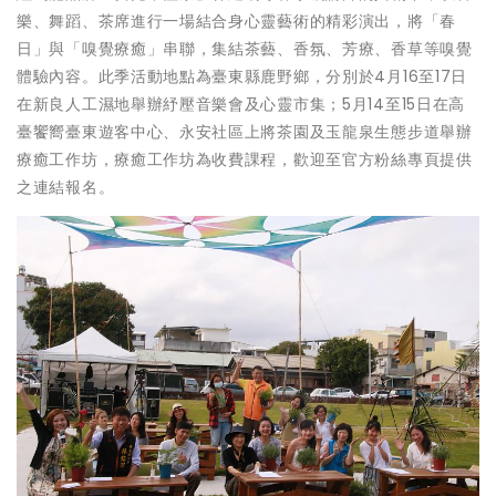
樂、舞蹈、茶席進行一場結合身心靈藝術的精彩演出，將「春
日」與「嗅覺療癒」串聯，集結茶藝、香氛、芳療、香草等嗅覺
體驗內容。此季活動地點為臺東縣鹿野鄉，分別於4月16至17日
在新良人工濕地舉辦紓壓音樂會及心靈市集；5月14至15日在高
臺饗嚮臺東遊客中心、永安社區上將茶園及玉龍泉生態步道舉辦
療癒工作坊，療癒工作坊為收費課程，歡迎至官方粉絲專頁提供
之連結報名。