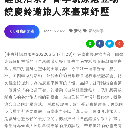
饒慶鈴邀旅人來臺東紓壓
Mar 16,2022
新聞
新聞時事
推廣新聞稿
(中央社訊息服務20220316 17:11:28)打造臺東慢經濟產業，由臺
東縣政府主辦的《自然醒慢活祭》於去年底在杉原灣海灘揭開序
幕，成功打響身心靈休閒美學品牌，今年將一連舉辦春、夏、
秋、冬四季系列活動，並於今(16)日舉辦首場春季號記者會。縣
長饒慶鈴提到，為推廣臺東獨有的「慢」品牌，縣府推出全國第
一個訴求「身心靈平衡」的活動《自然醒慢活祭》，吸引想要放
鬆身心的各地旅人相約到臺東，為自己按下生活的暫停鍵，找到
適合自己的紓壓方式。 饒慶鈴說明，近年受到疫情影響，民眾的
身心壓力都需要緩解，而臺東向來以「真善美」吸引各地旅人，
是讓身心靈放鬆的最好空間，縣府推出《自然醒慢活祭》計畫，
希望能為全國人民以各個專業的療癒課程，帶來美好的心靈充電