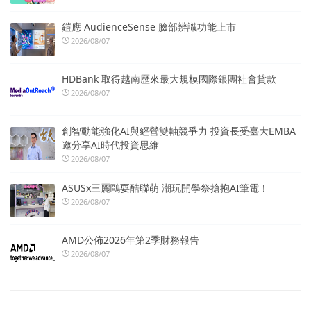
鎧應 AudienceSense 臉部辨識功能上市
2026/08/07
HDBank 取得越南歷來最大規模國際銀團社會貸款
2026/08/07
創智動能強化AI與經營雙軸競爭力 投資長受臺大EMBA
邀分享AI時代投資思維
2026/08/07
ASUSx三麗鷗耍酷聯萌 潮玩開學祭搶抱AI筆電！
2026/08/07
AMD公佈2026年第2季財務報告
2026/08/07