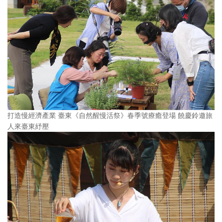
打造慢經濟產業 臺東《自然醒慢活祭》春季號療癒登場 饒慶鈴邀旅
人來臺東紓壓