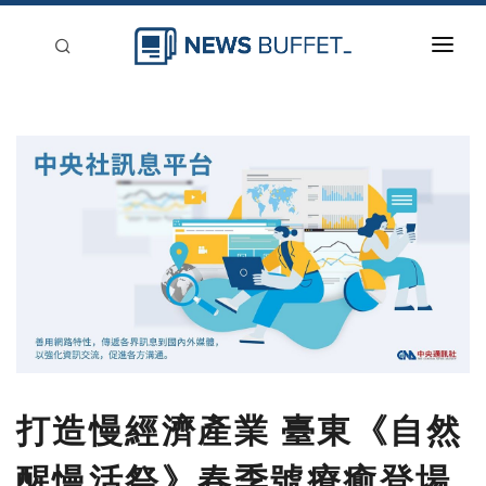
回到首頁
新聞稿分類
登入
刊登
打造慢經濟產業 臺東《自然
醒慢活祭》春季號療癒登場