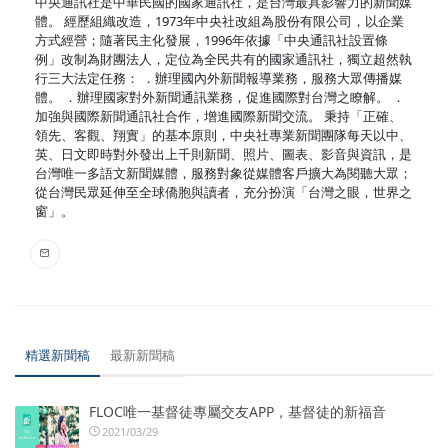
中央通訊社是中華民國的國家通訊社，是台灣最具影響力的新聞媒
體。 經歷組織改造，1973年中央社改組為股份有限公司，以企業
方式經營；隨著民主化發展，1996年依據「中央通訊社設置條
例」改制為財團法人，定位為全民共有的國家通訊社，獨立超然執
行三大法定任務： ．辦理國內外新聞報導業務，服務大眾傳播媒
體。 ．辦理國家對外新聞通訊業務，促進國際對台灣之瞭解。 ．
加強與國際新聞通訊社合作，增進國際新聞交流。 秉持「正確、
領先、客觀、翔實」的基本原則，中央社專業新聞團隊每天以中、
英、日文即時對外發出上千則新聞、照片、圖表、影音與資訊，是
台灣唯一多語文新聞媒體，服務對象從媒體客戶擴大為閱聽大眾；
從台灣民眾延伸至全球僑胞與讀者，充分扮演「台灣之眼，世界之
窗」。
精選新聞稿
最新新聞稿
FLOC唯一基督徒專屬交友APP，基督徒的新福音
2021/03/29