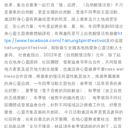
效果，集合在臺東一起打造「慢」品牌。 《自然醒慢活祭》不只
是臺東的自然醒，更是全國的自然醒，透過不同季節主題活動，
邀請對身心靈有興趣或需求的民眾，踏上臺東這片土地感受安
定、安心的力量。今年度起將於春、夏、秋、冬四季規劃60場次
身心靈主題療癒體驗課程，有興趣民眾可上自然醒慢活祭臉書
ht
tps://www.facebook.com/TaitungSpiritFestival
及IG追蹤
taitungspiritfestival，期盼吸引全國各地熱愛身心靈活動人士
參與。 社會處指出，2022年是《自然醒慢活祭》元年，除了結
合在地身心靈講師、社區團體、發展協會等單位合作，共同發展
地方產業及提升地方創生能量，也邀請身心靈健康平臺ness wel
lness合作宣傳，將臺東的慢活與靈性氣質放大，推廣專屬臺東
的身心靈品牌。一年四季活動主題包括：春季號《花草茶香的鼻
尖紓壓》、夏季號《電子音療的四肢解放》、秋季號《放之自然
的五感覺醒》、冬季號《被窩中的腦內甦活》。每季號與不同社
區團體或發展協會合作，針對不同場域設計療癒工作坊、紓壓音
樂會、心靈市集及藝術共創區。 今日活動邀請各界貴賓及參與的
社區與會，在來自臺北的月牙樂團、在地心靈舞者董桂汝、鹿野
紅烏龍品牌「女兒不懂茶」林廷瑀等春季號講師的共創下，以音