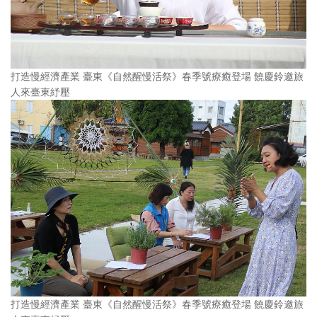
打造慢經濟產業 臺東《自然醒慢活祭》春季號療癒登場 饒慶鈴邀旅
人來臺東紓壓
打造慢經濟產業 臺東《自然醒慢活祭》春季號療癒登場 饒慶鈴邀旅