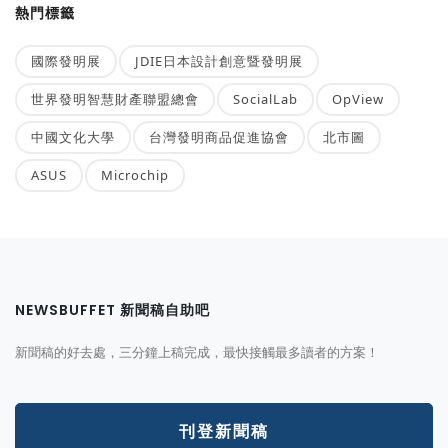
熱門標籤
國際發明展
JDIE日本設計創意暨發明展
世界發明智慧財產聯盟總會
SocialLab
OpView
中國文化大學
台灣發明商品促進協會
北市圖
ASUS
Microchip
NEWSBUFFET 新聞稿自助吧
新聞稿的好去處，三分鐘上稿完成，最快接觸最多讀者的方案！
刊登新聞稿