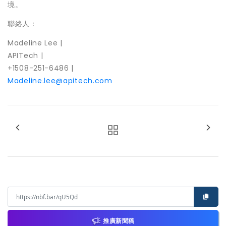
境。
聯絡人：
Madeline Lee
|
APITech |
+1508-251-6486 |
Madeline.lee@apitech.com
推廣新聞稿