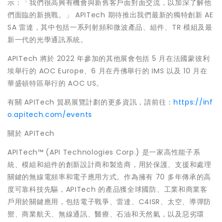
示：「我們很高興有機會與新舊客戶面對面交流，以加深了解他
們面臨的新挑戰。」 APITech 期待推出我們最新的獨特創新 AE
SA 雷達，其中包括一系列射頻和微波產品、組件、TR 模組及最
新一代的光學通訊系統。
APITech 將於 2022 年參加的其他展會包括 5 月在法國蒙彼利
埃舉行的 AOC Europe、6 月在丹佛舉行的 IMS 以及 10 月在
華盛頓特區舉行的 AOC US。
有關 APITech 貿易展覽計劃的更多資訊，請前往：
https://inf
o.apitech.com/events
關於
APITech
APITech™ (API Technologies Corp.) 是一家高性能子系
統、模組和組件的創新設計商和製造商，用於保護、支援和處理
關鍵的無線電頻率和電子應用方式。作為擁有 70 多年傳承的高
度可靠科技先驅，APITech 的產品獲全球國防、工業和商業客
戶用於關鍵應用，包括電子戰爭、雷達、C4ISR、太空、導彈防
禦、商業航天、無線通訊、醫療、石油和天然氣，以及惡劣環