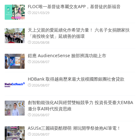
FLOC唯一基督徒專屬交友APP，基督徒的新福音
2021/03/29
天上父親的愛延續化作希望力量！ 六名子女捐贈家扶
「南投映全號」延續善的循環
2026/08/08
鎧應 AudienceSense 臉部辨識功能上市
2026/08/07
HDBank 取得越南歷來最大規模國際銀團社會貸款
2026/08/07
創智動能強化AI與經營雙軸競爭力 投資長受臺大EMBA
邀分享AI時代投資思維
2026/08/07
ASUSx三麗鷗耍酷聯萌 潮玩開學祭搶抱AI筆電！
2026/08/07