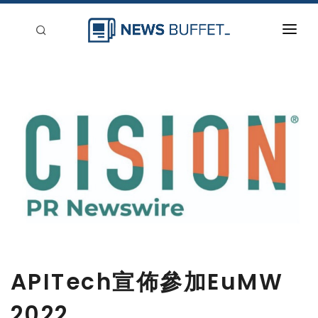
回到首頁
新聞稿分類
登入
刊登
APITech宣佈參加EuMW
2022