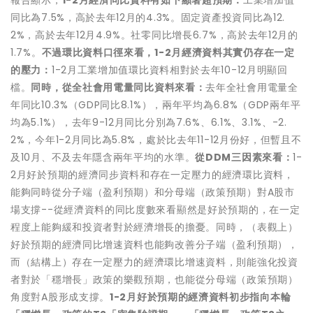
報告顯示，
1-2月經濟同比資料有如下顯著超預期：
工業增加值
同比為7.5%，高於去年12月的4.3%。固定資產投資同比為12.
2%，高於去年12月4.9%。社零同比增長6.7%，高於去年12月的
1.7%。
不過環比資料口徑來看，1-2月經濟資料其實仍存在一定
的壓力：
1-2月工業增加值環比資料相對於去年10-12月明顯回
檔。
同時，從全社會用電量同比資料來看：
去年全社會用電量全
年同比10.3%（GDP同比8.1%），兩年平均為6.8%（GDP兩年平
均為5.1%），去年9-12月同比分別為7.6%、6.1%、3.1%、-2.
2%，今年1-2月同比為5.8%，處於比去年11-12月份好，但暫且不
及10月、不及去年隱含兩年平均的水準。
從DDM三因素來看：
1-
2月好於預期的經濟同步資料和存在一定壓力的經濟環比資料，
能夠同時從分子端（盈利預期）和分母端（政策預期）對A股市
場支撐--從經濟資料的同比度數來看顯然是好於預期的，在一定
程度上能夠緩和投資者對於經濟增長的擔憂。同時，（表觀上）
好於預期的經濟同比增速資料也能夠改善分子端（盈利預期），
而（結構上）存在一定壓力的經濟環比增速資料，則能強化投資
者對於「穩增長」政策的樂觀預期，也能從分母端（政策預期）
角度對A股形成支撐。
1-2月好於預期的經濟資料初步指向本輪