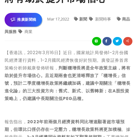
Mar 17,2022
新聞
新聞時事
商品
推廣新聞稿
與服務
商業
【香港訊，2022年3月16日】近日，國家統計局發佈1-2月份國
民經濟運行資料，1-2月國民經濟恢復好於預期。廣發​証券​首席
策略分析師戴康發佈研報，
判斷穩增長將是全年政策主線，將​有
助於​提升市場信心。且近期兩會也更清晰釋放了「穩增長」信
號，預計二季度穩增長政策將繼續加碼，建議中期關注「穩增長
進化論」的三大投資方向：舊式、新式、以舊轉新；在A股投資
策略上，仍建議中長期關注低PEG品種。
報告指出，
2022年前兩個月經濟資料同比增速顯著超市場預
期，但環比口徑仍存在一定壓力，穩增長政策料將更加積極
。據