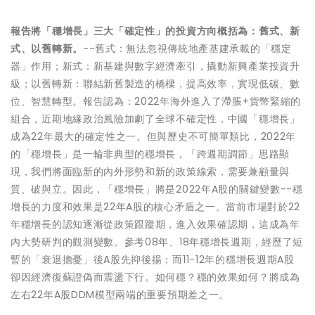
報告將「穩增長」三大「確定性」的投資方向概括為：舊式、新
式、以舊轉新。
--舊式：無法忽視傳統地產基建承載的「穩定
器」作用；新式：新基建與數字經濟牽引，撬動新興產業投資升
級；以舊轉新：​聯結​新舊製造的橋樑，提高效率，實現低碳、數
位、智慧轉型。報告認為：2022年海外進入了滯脹+貨幣緊縮的
組合，近期​地​緣政治風險加劇了全球不確定性，中國「穩增長」
成為22年最大的確定性之一。但與歷史不可簡單類比，2022年
的「穩增長」是一輪非典型的穩增長，「跨週期調節」思路顯
現，我們將面臨新的內外形勢和新的政策線索，需要兼顧量與
質、破與立。因此，「穩增長」將是2022年A股的關鍵變數--穩
增長的力度和效果是22年A股的核心矛盾之一。當前市場對於22
年穩增長的認知逐漸從政策跟蹤期，進入效果確認期，這成為年
內大勢研判的觀測變數。參考08年、18年穩增長週期，經歷了短
暫的「衰退擔憂」後A股先抑後揚；而11-12年的穩增長週期A股
卻因經濟復蘇證偽而震盪下行。如何穩？穩的效果如何？將成為
左右22年A股DDM模型兩端的重要預期差之一。