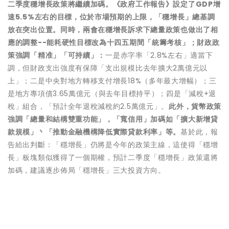
二季度穩增長政策將繼續加碼。《政府工作報告》設定了GDP增
速5.5%左右的目標，位於市場預期的上限，「穩增長」總基調
放在突出位置。同時，兩會在穩增長訴求下總量政策也做出了相
應的調整--能耗硬性目標改為十四五期間「統籌考核」；財政政
策強調「精准」「可持續」：
一是赤字率「2.8%左右」適當下
調，但財政支出強度有保障「支出規模比去年擴大2萬億元以
上」；二是中央對地方轉移支付增長18%（多年最大增幅）；三
是地方專項債3.65萬億元（與去年目標持平）；四是「減稅+退
稅」組合，「預計全年退稅減稅約2.5萬億元」。
此外，貨幣政策
強調「總量和結構雙重功能」，「寬信用」加碼如「擴大新增貸
款規模」丶「推動金融機構降低實際貸款利率」等。
基於此，報
告給出判斷：「穩增長」仍將是今年的政策主線，這使得「穩增
長」板塊類似獲得了一個期權，預計二季度「穩增長」政策還將
加碼，建議逐步佈局「穩增長」三大投資方向。