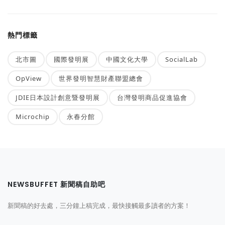
熱門標籤
北市圖
國際發明展
中國文化大學
SocialLab
OpView
世界發明智慧財產聯盟總會
JDIE日本設計創意暨發明展
台灣發明商品促進協會
Microchip
永春分館
NEWSBUFFET 新聞稿自助吧
新聞稿的好去處，三分鐘上稿完成，最快接觸最多讀者的方案！