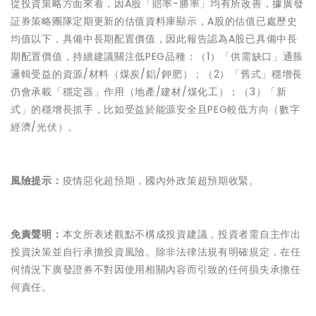
從投資策略方面來看，因A股「賠率-勝率」均有所改善，據廣發
証券策略團隊定期更新的估值資料庫顯示，A股的估值已處歷史
均值以下，具備中長期配置價值，因此報告認為A股已具備中長
期配置價值，持續建議關注低PEG品種：（1）「供需缺口」通脹
邏輯受益的資源/材料（煤炭/鋁/鉀肥）；（2）「舊式」穩增長
仍會承載「穩定器」作用（地產/建材/煤化工）；（3）「新
式」的穩增長抓手，比如受益​於​能源安全且PEG較低方向（​數​字​
經​​濟​/光伏）。
風險提示：
疫情惡化超預期，國內外政策超預期收緊。
免責聲明：
本文所表述觀點不構成投資建議，投資者需自主作出
投資決策並自行承擔投資風險。除非法律法規有明確規定，在任
何情況下廣發證券不對因使用相關內容而引致的任何損失承擔任
何責任。