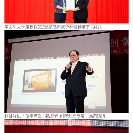
景文科大于第校長(左)頒贈感謝狀予林健祥董事長(右)。
林健祥以「傳產產業心路歷程 創新創業發展」為題演講。