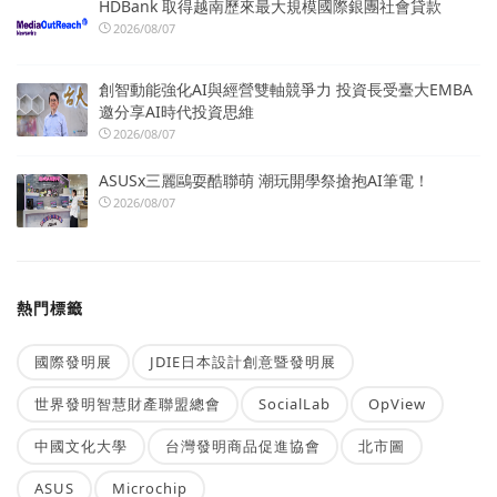
HDBank 取得越南歷來最大規模國際銀團社會貸款
2026/08/07
創智動能強化AI與經營雙軸競爭力 投資長受臺大EMBA
邀分享AI時代投資思維
2026/08/07
ASUSx三麗鷗耍酷聯萌 潮玩開學祭搶抱AI筆電！
2026/08/07
熱門標籤
國際發明展
JDIE日本設計創意暨發明展
世界發明智慧財產聯盟總會
SocialLab
OpView
中國文化大學
台灣發明商品促進協會
北市圖
ASUS
Microchip