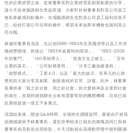
性的企業經營之旅。從林董事長對企業經營及創新創業的分享，
讓今天前來聽講師生受益匪淺。大家對於林董事長對其公司員工
無私奉獻感到欽佩外，在場聽講師生也對其公司員工福利欣羨不
已，紛紛打探公司任用的條件，希望未來如果有機會也能到其公
司任職。
林健祥董事長演說，先以他1989-1993年在美國求學以及工作求
職經歷開場，然後以「1993年返臺時的環境」、「1993-2006
年的奮鬥」、「ISO系統導入」、「當責文化之確立」、「百年
企業的基石」、「公司財務透明」、「分享工廠改建過程」、
「經營模式」、「工業4.0」以及「最大的啟示」等單元的心路
歷程與大家分享其創業、創新過程的甘苦、訣竅。此外，林董事
長秉持著「取之於社會，用之於社會」的大愛精神及企業對社會
的責任，長期持續捐贈全台各地需要幫助的團體機構，目前已捐
款累積超過一億五千多萬元。
演講結束後，開放Q&A時間，全場師生踴躍提問，最後由于校長
頒贈感謝狀予林董事長，還安排學校淡江校友的教職員同仁與林
董事長相見歡並合照留影，今天活動就在高潮歡呼聲中順利圓滿