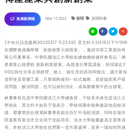
Mar 17,2022
新聞
新聞時事
推廣新聞稿
(中央社訊息服務20220317 11:22:59) 景文科大3月16日下午13時
在國際會議廳舉辦「創新創業大師講座」，邀請宗瑋工業股份有
限公司董事長、中華民國淡江大學校友總會總林健祥會長以「傳
產產業心路歷程 創新創業發展」為題進行專題講座，與現場近2
00位師生分享企業經營、做人、做生意的原則和做法，讓大家知
道即使是塑膠工業，只要能夠做到一站式服務，直接協助客戶發
現問題，解決問題，也可以做到頂尖，成為塑膠業中的台積電。
林董事長也是中華民國淡江大學總會長，于校長本身也是淡江大
學校友，景文科大校長于第表示，學校很榮幸能夠邀請他蒞校演
講。塑膠業的台積電林董事長能在百忙中蒞校演講，同時在場作
陪嘉賓有新北市文化局于玟副局長、淡水大學秘書處馮文星專員
等。本校淡江大學校友也齊聚一堂共襄盛舉，迎來一場知性與感