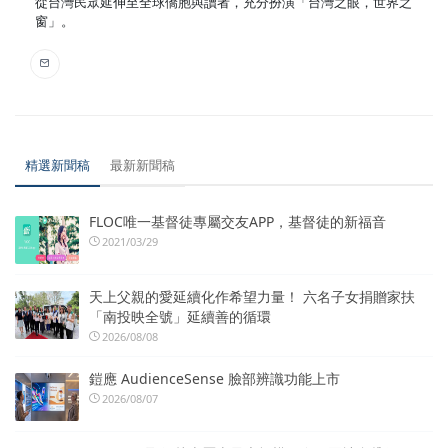
從台灣民眾延伸至全球僑胞與讀者，充分扮演「台灣之眼，世界之
窗」。
精選新聞稿
最新新聞稿
FLOC唯一基督徒專屬交友APP，基督徒的新福音
2021/03/29
天上父親的愛延續化作希望力量！ 六名子女捐贈家扶
「南投映全號」延續善的循環
2026/08/08
鎧應 AudienceSense 臉部辨識功能上市
2026/08/07