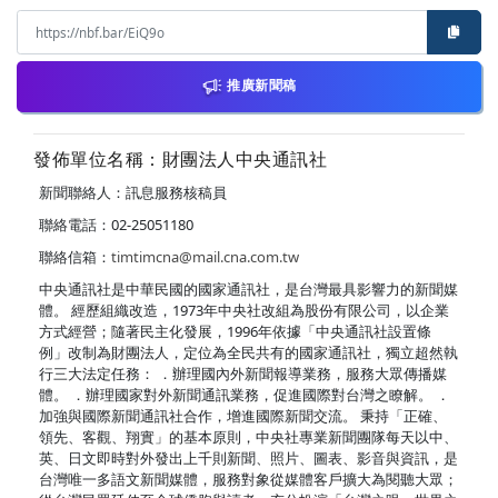
推廣新聞稿
發佈單位名稱：財團法人中央通訊社
新聞聯絡人：訊息服務核稿員
聯絡電話：02-25051180
聯絡信箱：
timtimcna@mail.cna.com.tw
中央通訊社是中華民國的國家通訊社，是台灣最具影響力的新聞媒
體。 經歷組織改造，1973年中央社改組為股份有限公司，以企業
方式經營；隨著民主化發展，1996年依據「中央通訊社設置條
例」改制為財團法人，定位為全民共有的國家通訊社，獨立超然執
行三大法定任務： ．辦理國內外新聞報導業務，服務大眾傳播媒
體。 ．辦理國家對外新聞通訊業務，促進國際對台灣之瞭解。 ．
加強與國際新聞通訊社合作，增進國際新聞交流。 秉持「正確、
領先、客觀、翔實」的基本原則，中央社專業新聞團隊每天以中、
英、日文即時對外發出上千則新聞、照片、圖表、影音與資訊，是
台灣唯一多語文新聞媒體，服務對象從媒體客戶擴大為閱聽大眾；