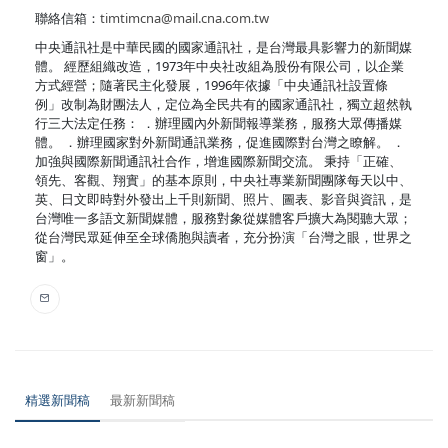
聯絡信箱：
timtimcna@mail.cna.com.tw
中央通訊社是中華民國的國家通訊社，是台灣最具影響力的新聞媒
體。 經歷組織改造，1973年中央社改組為股份有限公司，以企業
方式經營；隨著民主化發展，1996年依據「中央通訊社設置條
例」改制為財團法人，定位為全民共有的國家通訊社，獨立超然執
行三大法定任務： ．辦理國內外新聞報導業務，服務大眾傳播媒
體。 ．辦理國家對外新聞通訊業務，促進國際對台灣之瞭解。 ．
加強與國際新聞通訊社合作，增進國際新聞交流。 秉持「正確、
領先、客觀、翔實」的基本原則，中央社專業新聞團隊每天以中、
英、日文即時對外發出上千則新聞、照片、圖表、影音與資訊，是
台灣唯一多語文新聞媒體，服務對象從媒體客戶擴大為閱聽大眾；
從台灣民眾延伸至全球僑胞與讀者，充分扮演「台灣之眼，世界之
窗」。
精選新聞稿
最新新聞稿