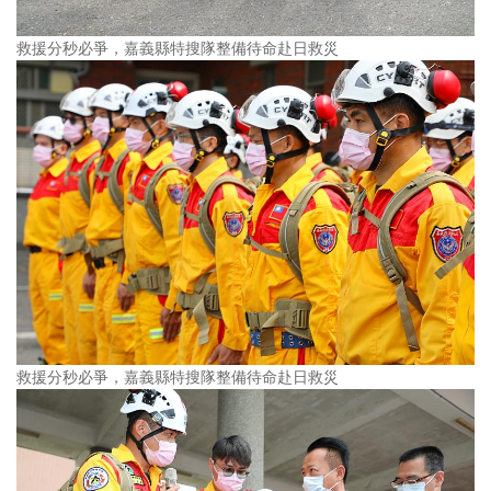
救援分秒必爭，嘉義縣特搜隊整備待命赴日救災
救援分秒必爭，嘉義縣特搜隊整備待命赴日救災