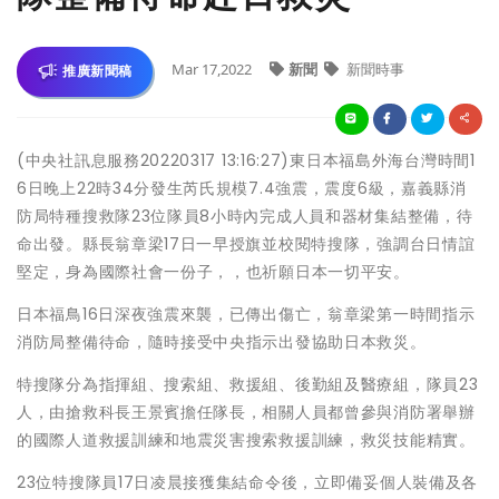
Mar 17,2022
新聞
新聞時事
推廣新聞稿
(中央社訊息服務20220317 13:16:27)東日本福島外海台灣時間1
6日晚上22時34分發生芮氏規模7.4強震，震度6級，嘉義縣消
防局特種搜救隊23位隊員8小時內完成人員和器材集結整備，待
命出發。縣長翁章梁17日一早授旗並校閱特搜隊，強調台日情誼
堅定，身為國際社會一份子，，也祈願日本一切平安。
日本福鳥16日深夜強震來襲，已傳出傷亡，翁章梁第一時間指示
消防局整備待命，隨時接受中央指示出發協助日本救災。
特搜隊分為指揮組、搜索組、救援組、後勤組及醫療組，隊員23
人，由搶救科長王景賓擔任隊長，相關人員都曾參與消防署舉辦
的國際人道救援訓練和地震災害搜索救援訓練，救災技能精實。
23位特搜隊員17日凌晨接獲集結命令後，立即備妥個人裝備及各