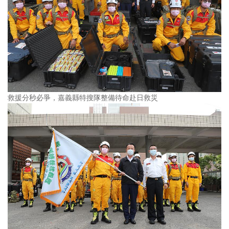
救援分秒必爭，嘉義縣特搜隊整備待命赴日救災