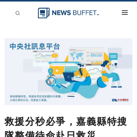
回到首頁
新聞稿分類
登入
刊登
救援分秒必爭，嘉義縣特搜
隊整備待命赴日救災