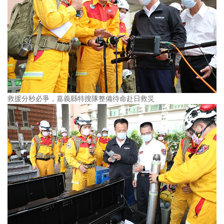
救援分秒必爭，嘉義縣特搜隊整備待命赴日救災