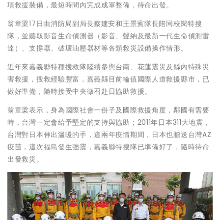
項救援裝備，最短時間內完成成軍整備，待命出發。
翁章梁17日由消防局副局長蔡建安和王景賓隊長陪同校閱特搜
隊，並聽取影音生命偵測器（影音、聲納及最新一代生命偵測雷
達）、支撐器、破壞油壓器材等各類救災設備操作情形。
近年來嘉義縣特種搜救隊陸續參與台南、花蓮震災及縣內特殊災
害救援，搜救經驗豐富，嘉義縣目前輪值國際人道救援縣市，已
做好準備，隨時接受中央徵召赴日協助救援。
翁章梁表示，身為國際社會一份子及國際救援角度，鄰國有需要
時，台灣一定會給予堅定的支持與協助；2011年日本311大地震，
台灣對日本伸出溫暖的手，這兩年疫情期間，日本也贈送台灣AZ
疫苗，這次福島發生強震，嘉義縣特搜隊已準備好了，隨時待命
出發救災。