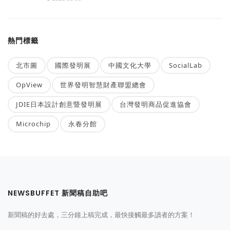
熱門標籤
北市圖
國際發明展
中國文化大學
SocialLab
OpView
世界發明智慧財產聯盟總會
JDIE日本設計創意暨發明展
台灣發明商品促進協會
Microchip
永春分館
NEWSBUFFET 新聞稿自助吧
新聞稿的好去處，三分鐘上稿完成，最快接觸最多讀者的方案！