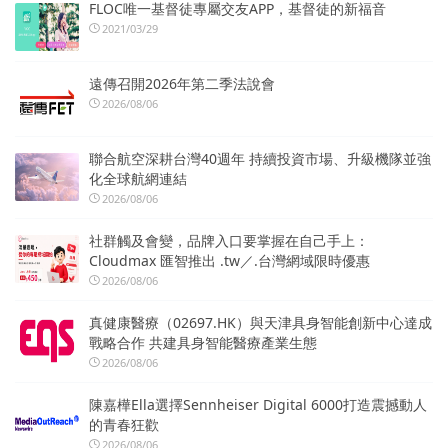
FLOC唯一基督徒專屬交友APP，基督徒的新福音
2021/03/29
遠傳召開2026年第二季法說會
2026/08/06
聯合航空深耕台灣40週年 持續投資市場、升級機隊並強
化全球航網連結
2026/08/06
社群觸及會變，品牌入口要掌握在自己手上：
Cloudmax 匯智推出 .tw／.台灣網域限時優惠
2026/08/06
真健康醫療（02697.HK）與天津具身智能創新中心達成
戰略合作 共建具身智能醫療產業生態
2026/08/06
陳嘉樺Ella選擇Sennheiser Digital 6000打造震撼動人
的青春狂歡
2026/08/06