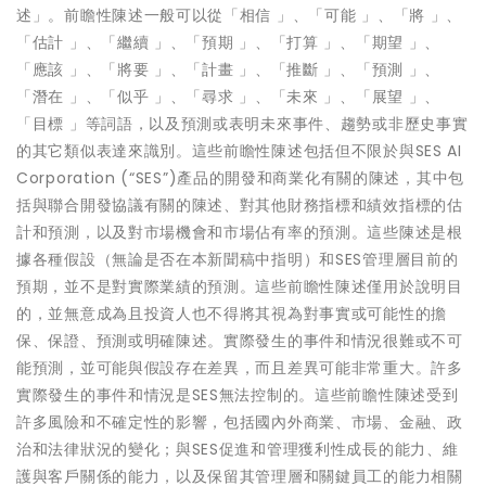
述」。前瞻性陳述一般可以從「相信 」、「可能 」、「將 」、
「估計 」、「繼續 」、「預期 」、「打算 」、「期望 」、
「應該 」、「將要 」、「計畫 」、「推斷 」、「預測 」、
「潛在 」、「似乎 」、「尋求 」、「未來 」、「展望 」、
「目標 」等詞語，以及預測或表明未來事件、趨勢或非歷史事實
的其它類似表達來識別。這些前瞻性陳述包括但不限於與SES AI
Corporation (“SES”)產品的開發和商業化有關的陳述，其中包
括與聯合開發協議有關的陳述、對其他財務指標和績效指標的估
計和預測，以及對市場機會和市場佔有率的預測。這些陳述是根
據各種假設（無論是否在本新聞稿中指明）和SES管理層目前的
預期，並不是對實際業績的預測。這些前瞻性陳述僅用於說明目
的，並無意成為且投資人也不得將其視為對事實或可能性的擔
保、保證、預測或明確陳述。實際發生的事件和情況很難或不可
能預測，並可能與假設存在差異，而且差異可能非常重大。許多
實際發生的事件和情況是SES無法控制的。這些前瞻性陳述受到
許多風險和不確定性的影響，包括國內外商業、市場、金融、政
治和法律狀況的變化；與SES促進和管理獲利性成長的能力、維
護與客戶關係的能力，以及保留其管理層和關鍵員工的能力相關