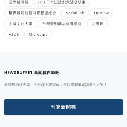
國際發明展
JDIE日本設計創意暨發明展
世界發明智慧財產聯盟總會
SocialLab
OpView
中國文化大學
台灣發明商品促進協會
北市圖
ASUS
Microchip
NEWSBUFFET 新聞稿自助吧
新聞稿的好去處，三分鐘上稿完成，最快接觸最多讀者的方案！
刊登新聞稿