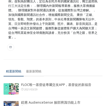
例」改制為財團法人，定位為全民共有的國家通訊社，獨立超然執
行三大法定任務： ．辦理國內外新聞報導業務，服務大眾傳播媒
體。 ．辦理國家對外新聞通訊業務，促進國際對台灣之瞭解。 ．
加強與國際新聞通訊社合作，增進國際新聞交流。 秉持「正確、
領先、客觀、翔實」的基本原則，中央社專業新聞團隊每天以中、
英、日文即時對外發出上千則新聞、照片、圖表、影音與資訊，是
台灣唯一多語文新聞媒體，服務對象從媒體客戶擴大為閱聽大眾；
從台灣民眾延伸至全球僑胞與讀者，充分扮演「台灣之眼，世界之
窗」。
精選新聞稿
最新新聞稿
FLOC唯一基督徒專屬交友APP，基督徒的新福音
2021/03/29
鎧應 AudienceSense 臉部辨識功能上市