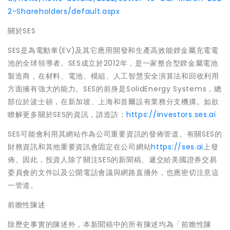
2-Shareholders/default.aspx
關於SES
SES是為電動車(EV)及其它應用開發和生產高效能鋰金屬充電電
池的全球領導者。SES成立於2012年，是一家整合型鋰金屬電池
製造商，在材料、電池、模組、人工智慧安全演算法和回收利用
方面擁有強大的能力。SES的前身是SolidEnergy Systems，總
部位於波士頓，在新加坡、上海和首爾設有業務分支機搆。如欲
瞭解更多關於SES的資訊，請造訪：
https://investors.ses.ai
SES可能會利用其網站作為公司重要資訊的發佈管道。有關SES的
財務資訊和其他重要資訊會固定在公司網站
https://ses.ai
上發
佈。因此，投資人除了關注SES的新聞稿、遞交給美國證券交易
委員會的文件以及公開電話會議與網路直播外，也應密切注意這
一管道。
前瞻性陳述
除歷史事實的陳述外，本新聞稿中的所有陳述均為「前瞻性陳