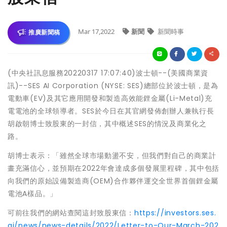
Mar 17,2022
新聞
新聞時事
推廣新聞稿
(中央社訊息服務20220317 17:07:40)波士頓--(美國商業資
訊)--SES AI Corporation (NYSE: SES)總部位於波士頓，是為
電動車(EV)及其它應用開發和製造高效能鋰金屬(Li-Metal)充
電電池的全球領導者。SES於今日在其官網發佈創辦人兼執行長
胡啟朝博士致股東的一封信，其中概述SES的情況及商業化之
路。
胡博士表示：「雖然全球市場動盪不安，但我們對自己的商業計
畫充滿信心，並預期在2022年會達成多個發展里程碑，其中包括
向我們的原始設備製造商(OEM)合作夥伴運交全世界首個鋰金屬
電池A樣品。」
可前往我們的網站查閱這封致股東信：
https://investors.ses.
ai/news/news-details/2022/Letter-to-Our-March-202