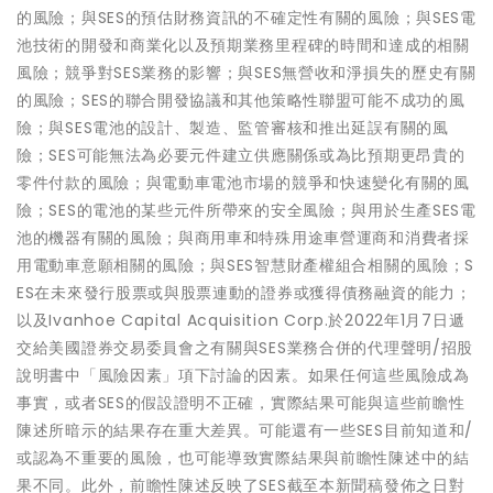
的風險；與SES的預估財務資訊的不確定性有關的風險；與SES電
池技術的開發和商業化以及預期業務里程碑的時間和達成的相關
風險；競爭對SES業務的影響；與SES無營收和淨損失的歷史有關
的風險；SES的聯合開發協議和其他策略性聯盟可能不成功的風
險；與SES電池的設計、製造、監管審核和推出延誤有關的風
險；SES可能無法為必要元件建立供應關係或為比預期更昂貴的
零件付款的風險；與電動車電池市場的競爭和快速變化有關的風
險；SES的電池的某些元件所帶來的安全風險；與用於生產SES電
池的機器有關的風險；與商用車和特殊用途車營運商和消費者採
用電動車意願相關的風險；與SES智慧財產權組合相關的風險；S
ES在未來發行股票或與股票連動的證券或獲得債務融資的能力；
以及Ivanhoe Capital Acquisition Corp.於2022年1月7日遞
交給美國證券交易委員會之有關與SES業務合併的代理聲明/招股
說明書中「風險因素」項下討論的因素。如果任何這些風險成為
事實，或者SES的假設證明不正確，實際結果可能與這些前瞻性
陳述所暗示的結果存在重大差異。可能還有一些SES目前知道和/
或認為不重要的風險，也可能導致實際結果與前瞻性陳述中的結
果不同。此外，前瞻性陳述反映了SES截至本新聞稿發佈之日對