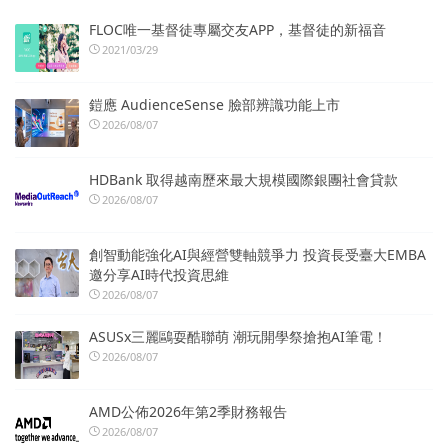
FLOC唯一基督徒專屬交友APP，基督徒的新福音
2021/03/29
鎧應 AudienceSense 臉部辨識功能上市
2026/08/07
HDBank 取得越南歷來最大規模國際銀團社會貸款
2026/08/07
創智動能強化AI與經營雙軸競爭力 投資長受臺大EMBA
邀分享AI時代投資思維
2026/08/07
ASUSx三麗鷗耍酷聯萌 潮玩開學祭搶抱AI筆電！
2026/08/07
AMD公佈2026年第2季財務報告
2026/08/07