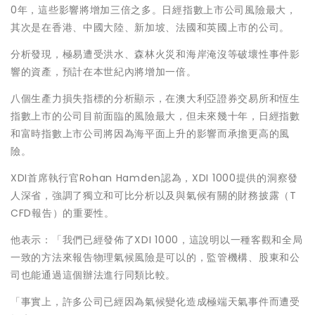
0年，這些影響將增加三倍之多。日經指數上市公司風險最大，
其次是在香港、中國大陸、新加坡、法國和英國上市的公司。
分析發現，極易遭受洪水、森林火災和海岸淹沒等破壞性事件影
響的資產，預計在本世紀內將增加一倍。
八個生產力損失指標的分析顯示，在澳大利亞證券交易所和恆生
指數上市的公司目前面臨的風險最大，但未來幾十年，日經指數
和富時指數上市公司將因為海平面上升的影響而承擔更高的風
險。
XDI首席執行官Rohan Hamden認為，XDI 1000提供的洞察發
人深省，強調了獨立和可比分析以及與氣候有關的財務披露（T
CFD報告）的重要性。
他表示：「我們已經發佈了XDI 1000，這說明以一種客觀和全局
一致的方法來報告物理氣候風險是可以的，監管機構、股東和公
司也能通過這個辦法進行同類比較。
「事實上，許多公司已經因為氣候變化造成極端天氣事件而遭受