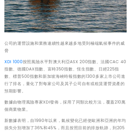
公司的運營設施和業務連續性越來越多地受到極端氣候事件的威
脅
XDI 1000
按照風險水平對澳大利亞ASX 200指數、法國CAC 40
指數、德國DAX指數、富時350指數、恆生指數、日經225指
數、標普500指數和新加坡海峽時報指數的1300多家上市公司進
行了排名，量化了對每家公司及其子公司自有或租賃運營資產的
預期影響。
數據由物理風險專家XDI發佈，採用了同類比較方法，覆蓋210萬
個商業物業。
新數據表明，自1990年以來，氣候變化已經使歐洲和亞洲的年均
損失分別增加了36%和45%，而且按照目前的排放軌跡，到205