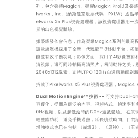
列，包含榮耀Magic4、榮耀Magic4 Pro以及
lworks，Inc.（納斯達克股票代碼：PXLW）逐點
elworks X5 Plus視覺處理器，該視覺處
景的出色視覺體驗。
據榮耀發佈會信息，作為榮耀Magic4系列的最高
該款旗艦機採用了全新一代驍龍™ 8移動平台，搭配自研
能並有效平衡功耗；影像方面，採用了AI影像技
清視頻，還可同時拍攝高清照片，瞬間動靜之美，悉數
2848x1312像素，支持LTPO 120Hz自適應動態
搭載了Pixelworks X5 Plus視覺處理器，Ma
Dual MotionEngine™ 技術 --
可支持Dual-c
容優化，從而為廣泛的內容、視頻格式、幀速率和
0Hz視頻，以及超低延時的120Hz遊戲體驗。 
輕整體功耗，避免手機過熱，延長續航時間。目前
增強模式也已在包括 《崩壞3》、《原神》、《