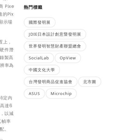
Pixe
熱門標籤
的Pix
種顯示場
國際發明展
JDIE日本設計創意暨發明展
置上，
世界發明智慧財產聯盟總會
放硬件潛
錄製高
SocialLab
OpView
分辨率為
中國文化大學
台灣發明商品促進協會
北市圖
ASUS
Microchip
的特定內
高達6
載，以減
其幀率
配。