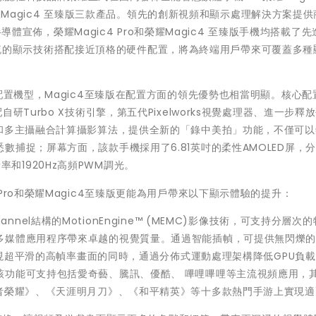
榮耀Magic4 至臻版三款產品。領先的創新視頻和顯示處理解決方案提供商 
半導體宣佈，榮耀Magic4 Pro和榮耀Magic4 至臻版手機均搭載了先進
理器用一流的顯示技術搭配接近頂格的硬件配置，將為終端用戶帶來可覆蓋多
配置機型，Magic4至臻版在配置方面的領先優勢也相當明顯。核心配
Turbo X技術引擎，第五代Pixelworks視覺處理器、進一步釋
術和多主攝融合計算攝影算法，提供全新的「錄中美拍」功能，不僅可以
捕捉；屏幕方面，該款手機採用了6.81英吋的柔性AMOLED屏，
刷新率和1920Hz高頻PWM調光。
gic4 Pro和榮耀Magic4至臻版更能為用戶帶來以下顯示體驗的提升：
hannel結構的MotionEngine™ (MEMC)影像技術，可支持分層次
多媒體應用程序帶來卓越的視覺質量。通過智能插幀，可提供無閃爍的
在實現超平滑的高幀率畫面的同時，通過分佈式運動處理架構降低GPU負
該功能可支持包括愛奇藝、騰訊、優酷、 嗶哩嗶哩等主流視頻應用，
王者榮耀》、《天涯明月刀》、《和平精英》等十多款熱門手游上實現適