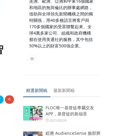
美洲、歐洲、亞洲和中東16個國家
和地區的無與倫比的辦事處網路，
借助與全球領先新聞機構之間的獨
特關係，用40多種語言將客戶與
170多個國家的受眾聯繫起來。全
球4萬多家公司、組織和政府機構
都在使用美通社的服務，其中包括
智
50%以上的財富500強企業。
精選新聞稿
最新新聞稿
FLOC唯一基督徒專屬交友
APP，基督徒的新福音
2021/03/29
鎧應 AudienceSense 臉部辨