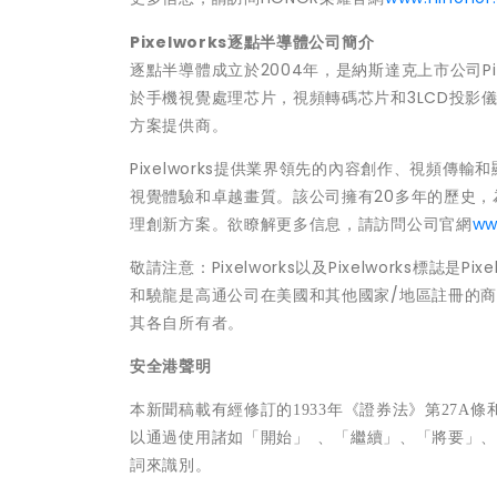
Pixelworks逐點半導體公司簡介
逐點半導體成立於2004年，是納斯達克上市公司Pixe
於手機視覺處理芯片，視頻轉碼芯片和3LCD投影
方案提供商。
Pixelworks提供業界領先的內容創作、視頻
視覺體驗和卓越畫質。該公司擁有20多年的歷史
理創新方案。欲瞭解更多信息，請訪問公司官網
ww
敬請注意：Pixelworks以及Pixelworks標誌是Pixe
和驍龍是高通公司在美國和其他國家/地區註冊的
其各自所有者。
安全港聲明
本新聞稿載有經修訂的
1933
年《證券法》第
27A
條
以通過使用諸如
「
開始
」
、
「
繼續
」
、
「
將要
」
詞來識別。