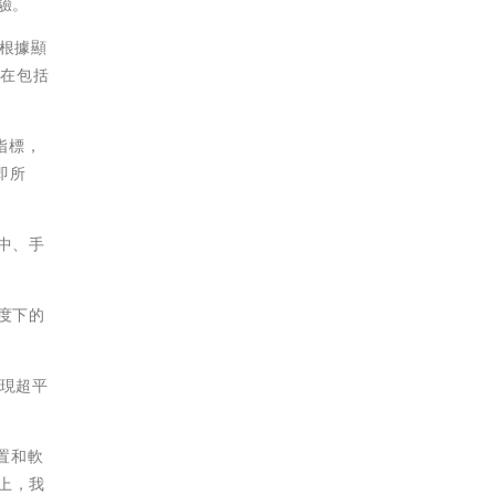
驗。
，根據顯
戶在包括
指標，
即所
中、手
度下的
實現超平
置和軟
版上，我