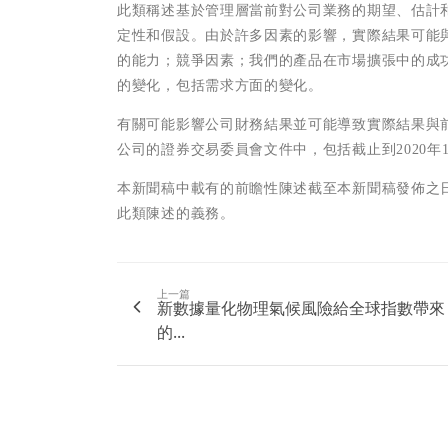
此類稱述基於管理層當前對公司業務的期望、估計
定性和假設。由於許多因素的影響，實際結果可能
的能力；競爭因素；我們的產品在市場擴張中的成
的變化，包括需求方面的變化。
有關可能影響公司財務結果並可能導致實際結果與
公司的證券交易委員會文件中，包括截止到
2020
年
本新聞稿中載有的前瞻性陳述截至本新聞稿發佈之
此類陳述的義務。
上一篇
新數據量化物理氣候風險給全球指數帶來
的...