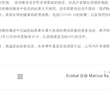
和預測。
這些陳述並非對未來業績的保證，涉及許多難以預測的風險
與前瞻性陳述中包含的結果大不相同。這些因素包括但不限於：我們
功；當前全球的健康和經濟挑戰，包括
COVID-19
的影響；以及我們目
前瞻性陳述中討論的結果產生重大差異的潛在因素的更多信息，將不
12
月
31
日的年度報表
10-K
，以及隨後提交給
SEC
的文件。
日，無論是由於新信息，未來事件還是其他原因引起，公司均不承擔
下一
Ecobat 任命 Marcus Ra..