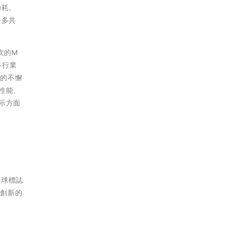
功耗。
許多共
次的M
多行業
新的不懈
從性能、
顯示方面
全球標誌
斷創新的