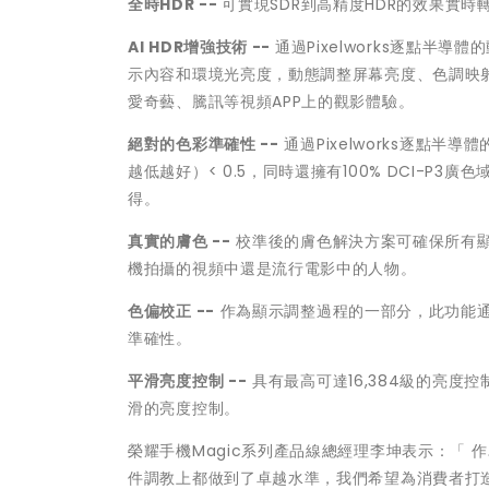
全時HDR --
可實現SDR到高精度HDR的效果實
AI HDR增強技術 --
通過Pixelworks逐點半導
示內容和環境光亮度，動態調整屏幕亮度、色調映
愛奇藝、騰訊等視頻APP上的觀影體驗。
絕對的色彩準確性 --
通過Pixelworks逐點半
越低越好）< 0.5，同時還擁有100% DCI-P
得。
真實的膚色 --
校準後的膚色解決方案可確保所有
機拍攝的視頻中還是流行電影中的人物。
色偏校正 --
作為顯示調整過程的一部分，此功能
準確性。
平滑亮度控制 --
具有最高可達16,384級的亮
滑的亮度控制。
榮耀手機Magic系列產品線總經理李坤表示：「 作
件調教上都做到了卓越水準，我們希望為消費者打造一