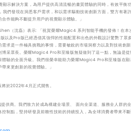
進的視覺顯示解決方案，為用戶提供高清流暢的畫質體驗的同時，有效平衡
斷深入，我們發現在洞悉客戶需求，和以需求驅動技術創新方面，雙方有著
的合作能夠不斷提升用戶的視覺顯示體驗。」
o Shen（沈磊）表示: 「祝賀榮耀Magic4 系列智能手機的發佈！在本
準版以及Pro版已經憑借其強悍的性能配置和出色的外觀設計驚艷了眾
的需求是一件極具挑戰的事情，需要敏銳的市場洞察力以及對技術創
采眾長。榮耀Magic4 Pro和至臻版無疑做到了這一點，無論是
驗的全面升級。我們很榮幸能助力榮耀Magic4 Pro和至臻版在
戶帶來更創新的視覺體驗。」
臻版將於2022年4月正式開售。
終端提供商。我們致力於成為構建全場景、 面向全渠道、服務全人群的
略控制點，堅持研發及前瞻性技術的持續投入，為全球消費者帶來不
.com
。