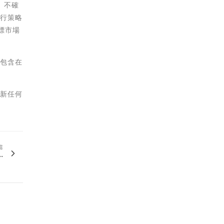
、不確
執行策略
標市場
時包含在
更新任何
篇
.