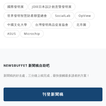
國際發明展
JDIE日本設計創意暨發明展
世界發明智慧財產聯盟總會
SocialLab
OpView
中國文化大學
台灣發明商品促進協會
北市圖
ASUS
Microchip
NEWSBUFFET 新聞稿自助吧
新聞稿的好去處，三分鐘上稿完成，最快接觸最多讀者的方案！
刊登新聞稿