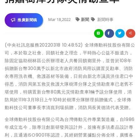
Mar 18,2022
新聞
新聞時事
推廣新聞稿
(中央社訊息服務20220318 10:48:52) 全球傳動科技股份有限公
司，本於取之社會、回饋社會之理念，平時熱心公益不餘遺力，
除固定協助樹林區公所辦理老人共餐回饋鄉里外，並曾於108年
捐贈新台幣300萬予以新北市政府消防局用以購置災勘車、消防
衣專用洗衣機、救護器材等裝備，日前由新北市議員洪佳君口中
得悉，消防局第五救災救護大隊樹潭分隊之災情勘查車已老舊不
堪使用，特購置新台幣80萬元災情勘查車1輛予該分隊使用，消
防局於111年3月18日上午10時於樹潭分隊辦理捐贈儀式，全球傳
動科技公司董事長李清崑到場捐贈，消防局長黃德清代表受贈。
全球傳動科技股份有限公司為台灣傳動元件專業製造廠，自1986
年成立迄今，除專注創新研發與設計外，並擁有多項產品設計專
利，且通過ISO9001等認證，其經銷營業據點分佈全球，廣獲各