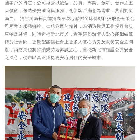
國客戶的肯定；公司經營以誠信、品質、專業、創新、合作之五
大價值，創造優勢環境與服務，創新客戶滿意為需求，共創雙贏
局面。 消防局局長黃德清表示衷心感謝全球傳動科技股份有限公
司願意以服務鄉梓、仁慈為懷的精神，為消防救災工作提昇救災
車輛及裝備，同時造福新北市民，希望這份熱情與愛心能繼續流
轉於社會間，更期望能讓社會上更多人關心防災及救災安全之問
題，消防局也將持續秉持著赤誠之心，貫徹新北市維護公共安全
之決心，使市民真正獲得更安心居住的安全城市。