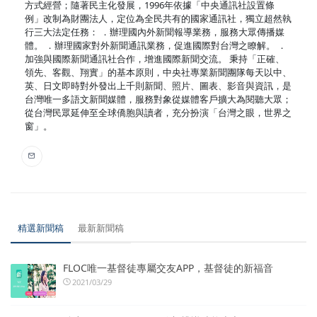
方式經營；隨著民主化發展，1996年依據「中央通訊社設置條
例」改制為財團法人，定位為全民共有的國家通訊社，獨立超然執
行三大法定任務： ．辦理國內外新聞報導業務，服務大眾傳播媒
體。 ．辦理國家對外新聞通訊業務，促進國際對台灣之瞭解。 ．
加強與國際新聞通訊社合作，增進國際新聞交流。 秉持「正確、
領先、客觀、翔實」的基本原則，中央社專業新聞團隊每天以中、
英、日文即時對外發出上千則新聞、照片、圖表、影音與資訊，是
台灣唯一多語文新聞媒體，服務對象從媒體客戶擴大為閱聽大眾；
從台灣民眾延伸至全球僑胞與讀者，充分扮演「台灣之眼，世界之
窗」。
精選新聞稿
最新新聞稿
FLOC唯一基督徒專屬交友APP，基督徒的新福音
2021/03/29