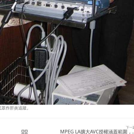
民眾作肝炎追蹤。
下一
MPEG LA擴大AVC授權涵蓋範圍，..