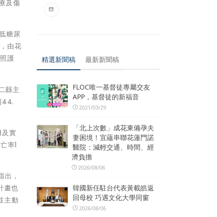
療及傷
降低糖尿
」，由花
同照護
精選新聞稿
最新新聞稿
FLOC唯一基督徒專屬交友
東二縣主
APP，基督徒的新福音
44.
2021/03/29
「北上次數」成花東備孕夫
)及實
妻困境！宜蘊串聯花蓮門諾
亡率1
醫院：減輕交通、時間、經
濟負擔
2026/08/06
指出，
計畫也
韓國新任駐台代表黃載皓返
回母校 巧遇文化大學同窗
並主動
2026/08/06