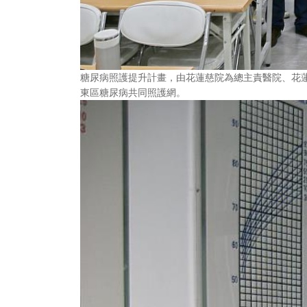
糖尿病照護提升計畫，由花蓮慈院為總主責醫院、花
東區糖尿病共同照護網。