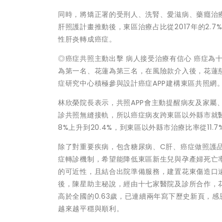
同時，將矯正署的受刑人、洗腎、愛滋病、藥癮治
肝照護計畫推動後，東區治療占比從2017年的2.
性肝炎轉成癌症。
◎癌症共照主動出擊 病人接受治療有信心 癌症為
為第一名、花蓮為第三名，在風險款介入後，花蓮
症研究中心積極參與設計癌症APP建構東區共照網
林欣榮院長表示，共照APP會主動提醒病友及家
診共照無縫接軌，所以癌症病友跨東區以外縣市就醫情
8%上升到20.4%，到東區以外縣市治療比率從11.7
除了對重要疾病，包含糖尿病、C肝、癌症做照護品
症轉診機制，希望能降低東區新生兒與孕產婦死亡
的可近性，且結合出院準備服務，建置花東傷造口遠
後，陳星助主秘說，經由十七家醫院及診所合作，花、東
高於全國的0.63歲，已連續兩年寫下歷史新頁，
越來越平穩與順利。