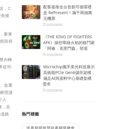
配客嘉推全台首創可循環禮
說，C
盒 RePresent！滿千再抽萬
避免慢
元機票
2026/08/06
一，臺東
《THE KING OF FIGHTERS
蓮慈院癌
AFK》操控翠綠火焰的格鬥家
「阿修．克里門森」登場
2026/08/06
雙向轉
Microchip攜手美光科技展示
從10.
高效能PCIe Gen6儲存架構，
滿足AI與資料中心基礎架構
需求
制、急重
2026/08/06
醫療照護
介入
歲，且
熱門標籤
的道路
世界發明智慧財產聯盟總會