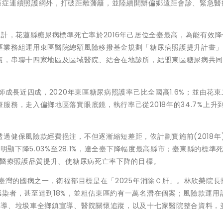
癌症連續照護網外，打破距離藩籬，並陸續開辦偏鄉遠距會診、緊急醫
統計，花蓮縣糖尿病標準死亡率於2016年己居位全臺最高，為能有效
區業務組運用東區醫院總額風險移撥基金規劃「糖尿病照護提升計畫
責，串聯十四家地區及區域醫院、結合在地診所，結盟東區糖尿病共
師成長近四成，2020年東區糖尿病照護率己比全國高1.6%；並由花
務，走入偏鄉地區落實眼底鏡，執行率己從2018年的34.7%上升到
過健保風險款經費挹注，不但逐漸縮短差距，依計劃實施前(2018年
明顯下降5.03%至28.1%，達全臺下降幅度最高縣市；臺東縣的標準死
到醫療照護品質提升、使糖尿病死亡率下降的目標。
是臺灣的國病之一，衛福部目標是在「2025年消除Ｃ肝」。林欣榮院長
染者，甚至達到18%，並粗估東區約有一萬名潛在個案；風險款運用
宣導、垃圾車全鄉鎮宣導、醫院關懷追蹤，以及十七家醫院整合資料，