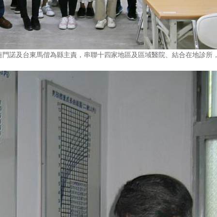
蓮門諾及台東馬偕為縣主責，串聯十四家地區及區域醫院、結合在地診所