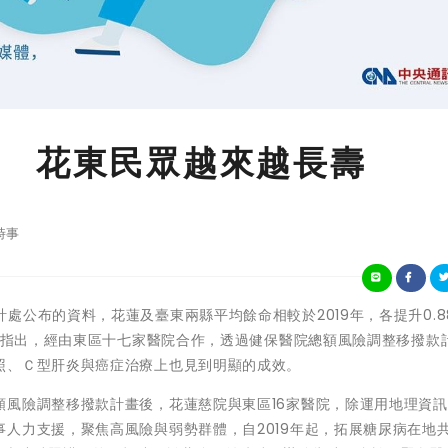
 花東民眾越來越長壽
時事
內政部統計處公布的資料，花蓮及臺東兩縣平均餘命相較於2019年，各提升0.88
欣榮指出，經由東區十七家醫院合作，透過健保醫院總額風險調整移撥款
照、Ｃ型肝炎與癌症治療上也見到明顯的成效。
額風險調整移撥款計畫後，花蓮慈院與東區16家醫院，除運用地理資
人力支援，聚焦高風險與弱勢群體，自2019年起，拓展糖尿病在地