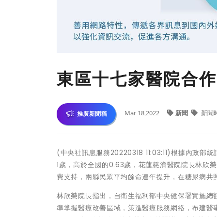
東區十七家醫院合作
Mar 18,2022
新聞
新聞
推廣新聞稿
(中央社訊息服務20220318 11:03:11)根據
1歲，高於全國的0.63歲，花蓮慈濟醫院院長林
費支持，兩縣民眾平均餘命連年提升，在糖尿病共
林欣榮院長指出，自衛生福利部中央健保署實施總
準掌握醫療改善區域，策進醫療服務網絡，布建醫事