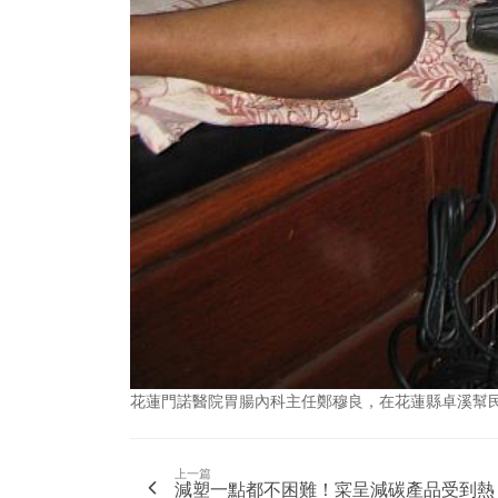
花蓮門諾醫院胃腸內科主任鄭穆良，在花蓮縣卓溪幫
上一篇
減塑一點都不困難！寀呈減碳產品受到熱