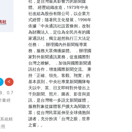
社，是台灣最具影響力的新聞媒
體。 經歷組織改造，1973年中央
社改組為股份有限公司，以企業方
式經營；隨著民主化發展，1996年
依據「中央通訊社設置條例」改制
為財團法人，定位為全民共有的國
家通訊社，獨立超然執行三大法定
任務： ．辦理國內外新聞報導業
務，服務大眾傳播媒體。 ．辦理國
家對外新聞通訊業務，促進國際對
台灣之瞭解。 ．加強與國際新聞通
訊社合作，增進國際新聞交流。 秉
持「正確、領先、客觀、翔實」的
基本原則，中央社專業新聞團隊每
天以中、英、日文即時對外發出上
、0.7
千則新聞、照片、圖表、影音與資
訊，是台灣唯一多語文新聞媒體，
計畫經
服務對象從媒體客戶擴大為閱聽大
眾；從台灣民眾延伸至全球僑胞與
讀者，充分扮演「台灣之眼，世界
訊系統精
之窗」。
共照