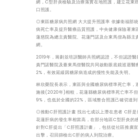
網，C型肝炎檢驗及治療落實在地照護，建立花東
口照護。
◎東區糖尿病共照網 大大提升照護率 依據衛福部
病死亡率及提升醫療品質照護，中央健康保險署東
蓮慈院為總主責醫院、花蓮門諾及台東馬偕為縣主
網。
2019年，籌劃並培訓醫師共照網認證，不但認證醫
責門諾醫院及臺東馬偕醫院共同啟動眼底鏡巡迴醫療服
2%，有效延緩因糖尿病造成的慢性失能及失明。
林欣榮院長表示，東區與全國糖尿病標準死亡率，透
施後(2020年)相較，花蓮縣糖尿病標準死亡率不但
9%，也低於全國的22%，區域整合照護己確切達
◎推動C肝照護計畫 找出七成以上潛在患者 C肝
花蓮肝病的發生率相當高，在部分地區C型肝炎的感
針對C肝提出「C肝照護計畫」，包括從社區推廣
出擊，召回篩檢出C肝的病人到院治療。