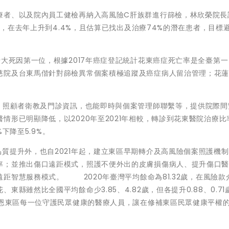
療者、以及院內員工健檢再納入高風險C肝族群進行篩檢，林欣榮院長
7%，在去年上升到4.4%，且估算已找出及治療74%的潛在患者，目標
十大死因第一位，根據2017年癌症登記統計花東癌症死亡率是全臺第
慈院及台東馬偕針對篩檢異常個案積極追蹤及癌症病人留治管理；花
。
屬、照顧者衛教及門診資訊，也能即時與個案管理師聯繫等，提供院際間
形已明顯降低，以2020年至2021年相較，轉診到花東醫院治療比率
%下降至5.9%。
質提升外，也自2021年起，建立東區早期轉介及高風險個案照護機
率；並推出傷口遠距模式，照護不便外出的皮膚損傷病人、提升傷口
距智慧服務模式。 2020年臺灣平均餘命為81.32歲，在風險款
縣雖然比全國平均餘命少3.85、4.82歲，但各提升0.88、0.71
感恩東區每一位守護民眾健康的醫療人員，讓在修補東區民眾健康平權