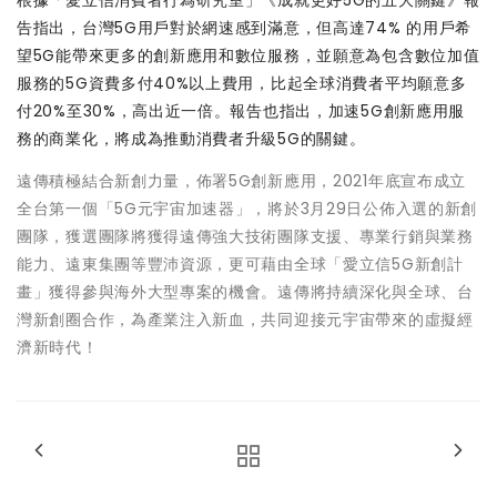
根據「愛立信消費者行為研究室」《
成就更好5G的五大關鍵
》報
告指出，台灣5G用戶對於網速感到滿意，但高達74% 的用戶希
望5G能帶來更多的創新應用和數位服務，並願意為包含
數位加值
服務的5G資費多付40%以上費用
，比起全球消費者平均願意多
付20%至30%，高出近一倍。報告也指出，加速5G創新應用服
務的商業化，將成為推動消費者升級5G的關鍵。
遠傳積極結合新創力量，佈署5G創新應用，2021年底宣布成立
全台第一個「5G元宇宙加速器」，將於3月29日公佈入選的新創
團隊，獲選團隊將獲得遠傳強大技術團隊支援、專業行銷與業務
能力、遠東集團等豐沛資源，更可藉由全球「愛立信5G新創計
畫」獲得參與海外大型專案的機會。遠傳將持續深化與全球、台
灣新創圈合作，為產業注入新血，共同迎接元宇宙帶來的虛擬經
濟新時代！