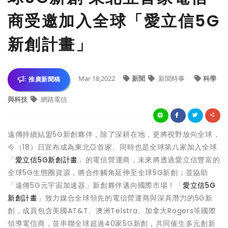
商受邀加入全球「愛立信5G
新創計畫」
Mar 18,2022
新聞
新聞時事
科學
推廣新聞稿
與科技
網路電信
遠傳持續結盟5G新創夥伴，除了深耕在地，更將視野放向全球，
今（18）日宣布成為東北亞首家、同時也是全球第八家加入全球
「
愛立信5G新創計畫
」的電信營運商，未來將透過愛立信豐富的
全球5G生態圈資源，將合作觸角延伸至全球5G新創；並協助
「遠傳5G元宇宙加速器」新創夥伴邁向國際市場！「
愛立信5G
新創計畫
」致力媒合全球領先的電信營運商與深具潛力的5G新
創，成員包含美國AT&T、澳洲Telstra、加拿大Rogers等國際
領導電信商，並串聯全球超過40家5G新創，共同催生多元創新