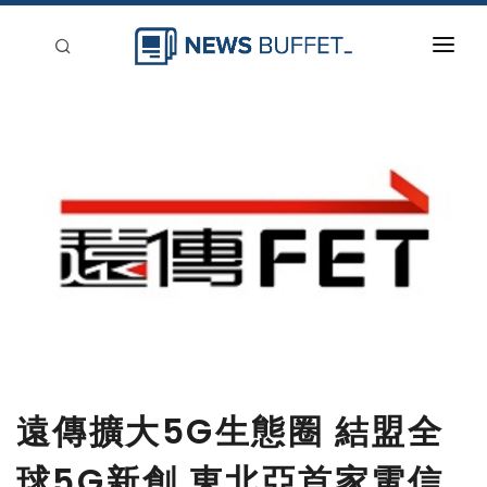
回到首頁
新聞稿分類
登入
刊登
遠傳擴大5G生態圈 結盟全
球5G新創 東北亞首家電信