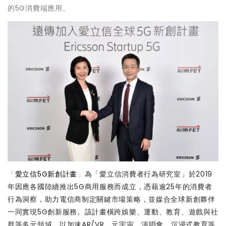
的5G消費端應用。
「
愛立信5G新創計畫
」
為「
愛立信消費者行為研究室
」於2019
年因應各國陸續推出5G商用服務而成立，憑藉逾25年的消費者
行為洞察，助力電信商制定關鍵市場策略，並媒合全球新創夥伴
一同實現5G創新服務。該計畫橫跨娛樂、運動、教育、遊戲與社
群等多元領域，以加速AR/VR、元宇宙、演唱會、沉浸式教育等