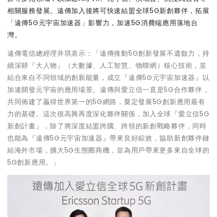
相關服務發展。遠傳加入後將可快速結盟全球5G新創夥伴，拓展
「遠傳5G元宇宙加速器」影響力，加速5G消費端應用落地台
灣。
遠傳電信總經理井琪表示：「遠傳推動5G創新發展不遺餘力，持
續深耕『大人物』（大數據、人工智慧、物聯網）核心技術，並
結合來自不同領域的創新能量，成立『遠傳5G元宇宙加速器』以
加速開發元宇宙的應用場景。遠傳與愛立信一直是5G合作夥伴，
共同佈建了贏得世界第一的5G網路，奠定發展5G創新應用最有
力的基礎。這次很高興再度深化夥伴關係，加入全球『愛立信5G
新創計畫』，除了將深度結盟跨國、跨領的新創戰略夥伴，同時
也能為『遠傳5G元宇宙加速器』帶來良好綜效，協助新創夥伴鏈
結海外市場，擴大5G生態圈商機，並為用戶帶來更多來自全球的
5G創新應用。」