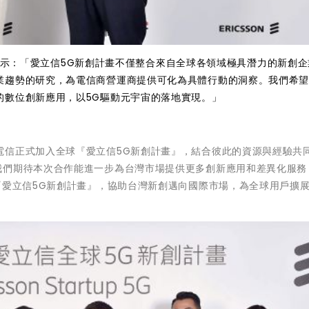
thi表示：「愛立信5G新創計畫不僅整合來自全球各領域極具潛力的新創
業趨勢的研究，為電信商營運商提供可化為具體行動的洞察。我們希
的數位創新應用，以5G驅動元宇宙的落地實現。」
電信正式加入全球『愛立信5G新創計畫』，結合彼此的資源與經驗共
我們期待本次合作能進一步為台灣市場提供更多創新應用和差異化服務
『愛立信5G新創計畫』，協助台灣新創邁向國際市場，為全球用戶擴