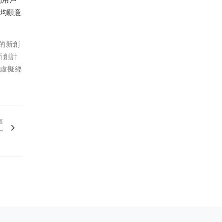
均願意
的新創
新創計
的虛擬經
篇
.