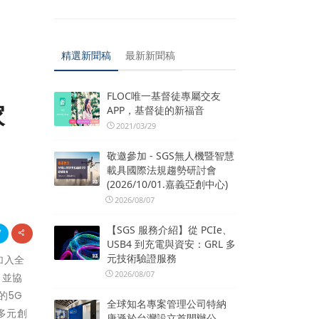
精選新聞稿
最新新聞稿
FLOC唯一基督徒專屬交友
家
APP，基督徒的新福音
2021/03/29
敬邀參加 - SGS無人機暨智慧
載具國際法規趨勢研討會
(2026/10/01.嘉義亞創中心)
2026/08/07
【SGS 服務介紹】從 PCIe、
USB4 到充電與資安：GRL 多
元技術驗證服務
加入全
2026/08/07
；並協
的5G
全球知名專案管理公司特納
生多元創
唐遜於台灣設立首間辦公