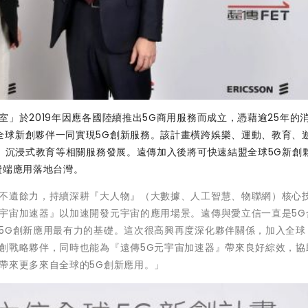
室
」於2019年因應各國陸續推出5G商用服務而成立，憑藉逾25年的
全球新創夥伴一同實現5G創新服務。該計畫橫跨娛樂、運動、教育、
會、沉浸式教育等相關服務發展。遠傳加入後將可快速結盟全球5G新創
費端應用落地台灣。
展不遺餘力，持續深耕『大人物』（大數據、人工智慧、物聯網）核心
宇宙加速器』以加速開發元宇宙的應用場景。遠傳與愛立信一直是5G
5G創新應用最有力的基礎。這次很高興再度深化夥伴關係，加入全球
創戰略夥伴，同時也能為『遠傳5G元宇宙加速器』帶來良好綜效，協
帶來更多來自全球的5G創新應用。」