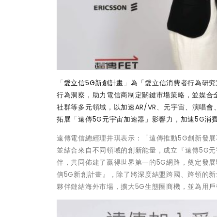
「
愛立信5G新創計畫
」
為「
愛立信消費者行為研究
行為洞察，助力電信商制定關鍵市場策略，並媒合
社群等多元領域，以加速AR/VR、元宇宙、演唱
拓展「遠傳5G元宇宙加速器」影響力，加速5G消
遠傳電信總經理井琪表示：「遠傳推動5G創新發
並結合來自不同領域的創新能量，成立『遠傳5G元
伴，共同佈建了贏得世界第一的5G網路，奠定發展
信5G新創計畫』，除了將深度結盟跨國、跨領的新
夥伴鏈結海外市場，擴大5G生態圈商機，並為用戶