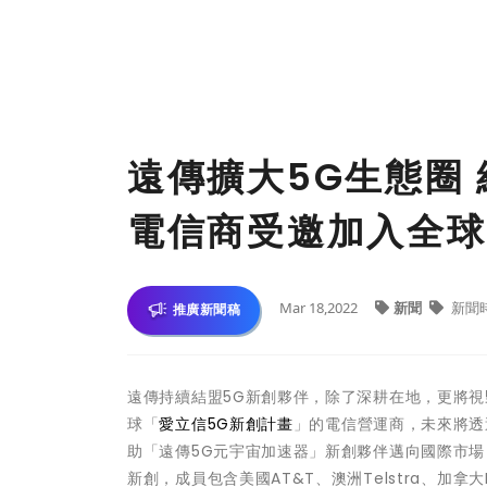
遠傳擴大5G生態圈 
電信商受邀加入全球
Mar 18,2022
新聞
新聞
推廣新聞稿
遠傳持續結盟5G新創夥伴，除了深耕在地，更將視
球「
愛立信5G新創計畫
」的電信營運商，未來將透
助「遠傳5G元宇宙加速器」新創夥伴邁向國際市場
新創，成員包含美國AT&T、澳洲Telstra、加