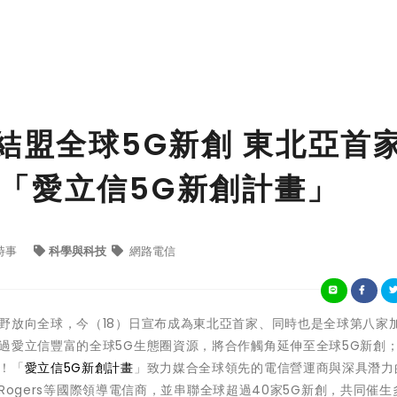
結盟全球5G新創 東北亞首
「愛立信5G新創計畫」
時事
科學與科技
網路電信
野放向全球，今（18）日宣布成為東北亞首家、同時也是全球第八家
過愛立信豐富的全球5G生態圈資源，將合作觸角延伸至全球5G新創
！「
愛立信5G新創計畫
」致力媒合全球領先的電信營運商與深具潛力
拿大Rogers等國際領導電信商，並串聯全球超過40家5G新創，共同催