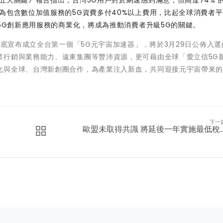
為包含
數位加值服務的5G資費多付40%以上費用
，比起全球消費者平
速5G創新應用服務的商業化，將成為推動消費者升級5G的關鍵。
年底宣布成立全台第一個「5G元宇宙加速器」，將於3月29日公佈入選
業行銷與業務能力、遠東集團等豐沛資源，更可藉由全球「愛立信5G
化與全球、台灣新創圈合作，為產業注入新血，共同迎接元宇宙帶來
下一
歐盟未取得共識 將延後一年實施最低稅..