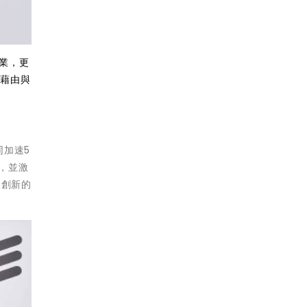
企業，更
望藉由與
同加速5
，並激
展創新的