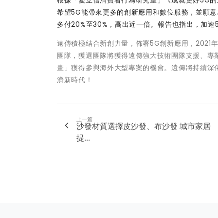
希望5G能帶來更多的創新應用和數位服務，並願意
多付20%至30%，高出近一倍。報告也指出，加
遠傳積極結合新創力量，佈署5G創新應用，2021
團隊，獲選團隊將獲得遠傳強大技術團隊支援、專
畫」獲得參與海外大型專案的機會。遠傳將持續深
濟新時代！
上一篇
沙發材質選擇皮沙發、布沙發 城市家居
提...