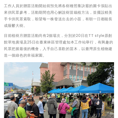
工作人員於贈苗活動開始前預先將各樹種照養訣竅的圖卡張貼出
來供民眾參考，活動期間也用心解說樹苗栽植方法，並擺設精美
手卡供民眾索取，盼望每一株發送出去的小苗，有朝一日都能長
成蔭鬱大樹。
目前植樹月贈苗活動尚有2個場次，分別於20日在TT style原創
館草地廣場及25日在臺東林區管理處知本工作站舉行，有興趣的
民眾把握最後的機會，入手自己喜歡的苗木，以臺灣原生植物建
造一個綠色的幸福家園。