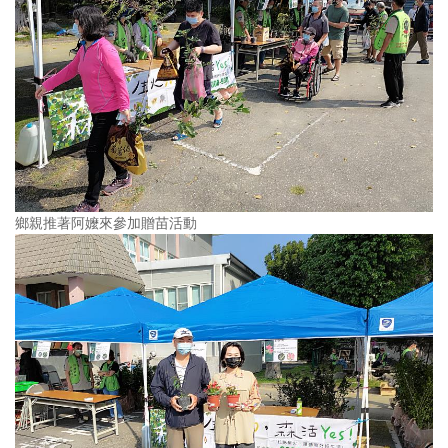
鄉親推著阿嬤來參加贈苗活動