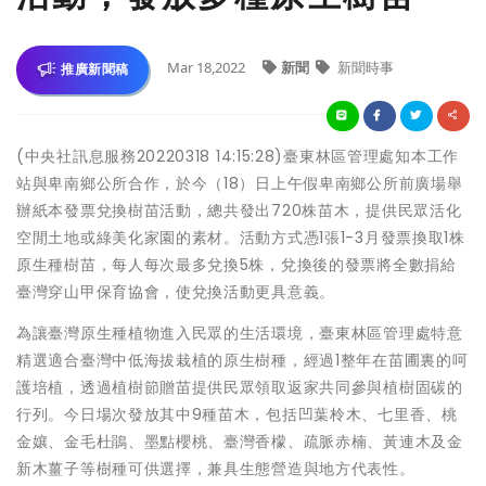
Mar 18,2022
新聞
新聞時事
推廣新聞稿
(中央社訊息服務20220318 14:15:28)臺東林區管理處知本工作
站與卑南鄉公所合作，於今（18）日上午假卑南鄉公所前廣場舉
辦紙本發票兌換樹苗活動，總共發出720株苗木，提供民眾活化
空閒土地或綠美化家園的素材。活動方式憑1張1-3月發票換取1株
原生種樹苗，每人每次最多兌換5株，兌換後的發票將全數捐給
臺灣穿山甲保育協會，使兌換活動更具意義。
為讓臺灣原生種植物進入民眾的生活環境，臺東林區管理處特意
精選適合臺灣中低海拔栽植的原生樹種，經過1整年在苗圃裏的呵
護培植，透過植樹節贈苗提供民眾領取返家共同參與植樹固碳的
行列。今日場次發放其中9種苗木，包括凹葉柃木、七里香、桃
金孃、金毛杜鵑、墨點櫻桃、臺灣香檬、疏脈赤楠、黃連木及金
新木薑子等樹種可供選擇，兼具生態營造與地方代表性。