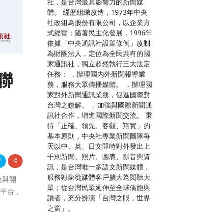
社，是台灣最具影響力的新聞媒
體。 經歷組織改造，1973年中央
社改組為股份有限公司，以企業方
式經營；隨著民主化發展，1996年
依據「中央通訊社設置條例」改制
為財團法人，定位為全民共有的國
家通訊社，獨立超然執行三大法定
聯
任務： ．辦理國內外新聞報導業
務，服務大眾傳播媒體。 ．辦理國
家對外新聞通訊業務，促進國際對
台灣之瞭解。 ．加強與國際新聞通
訊社合作，增進國際新聞交流。 秉
持「正確、領先、客觀、翔實」的
基本原則，中央社專業新聞團隊每
天以中、英、日文即時對外發出上
千則新聞、照片、圖表、影音與資
訊，是台灣唯一多語文新聞媒體，
服務對象從媒體客戶擴大為閱聽大
會與開
眾；從台灣民眾延伸至全球僑胞與
詢平台，
讀者，充分扮演「台灣之眼，世界
之窗」。