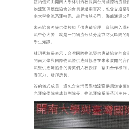
簽約儀式由開南大學林玥秀校長與台灣國際物流暨供
物流暨供應鏈協會的會員超過兩百家，包含交通部
南大學物流系運輸系、越昇海峽公司、郵船通運公
未來協會將提供學校如「供應鏈管理」資訊融入課
流中心火警，就是一門物流分艙分流或防火區隔的
學生知識。
林玥秀校長表示，台灣國際物流暨供應鏈協會的會
開南大學與國際物流暨供應鏈協會在未來展開的合
流暨供應鏈協會的菁英們入校授課，藉由合作機制
養實力、發揮所長。
簽約儀式成員，還包含台灣國際物流暨供應鏈協葉
光運輸學院林成蔚副院長、物流運輸系張蓓琪主任