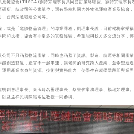
應鏈協會(TILSCA)劉詩宗理事長共同簽訂策略聯盟。劉詩宗理事長
運研所、航政司等公家單位，還有學校和國內外物流運輸產業及協會
司、台灣法通聯運公司等。
程，或是「危險物品管理」的專業課程，劉理事長說，日前楊梅家樂
學問和技術，協會有非常多的實務經驗，希望能與校方多交流分享，
員公司不只涵蓋物流產業，同時也涵蓋了資訊、製造、航運等相關產
作能創造雙贏，產官學一起串連，讓老師的研究跨入產業，並希望透
，運用產業本身的資源、技術與實務能力，使學生在就學階段即與業
建明創會理事長、秦玉玲名譽理事長、蔡登俊常務理事、楊瑞如理事
，以及孟祥民與陳韜兩位教授一同參與。