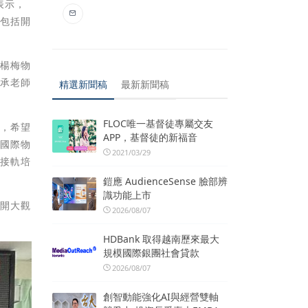
表示，
，包括開
福楊梅物
傳承老師
精選新聞稿
最新新聞稿
FLOC唯一基督徒專屬交友
業，希望
APP，基督徒的新福音
過國際物
2021/03/29
界接軌培
鎧應 AudienceSense 臉部辨
識功能上市
。開大觀
2026/08/07
HDBank 取得越南歷來最大
規模國際銀團社會貸款
2026/08/07
創智動能強化AI與經營雙軸