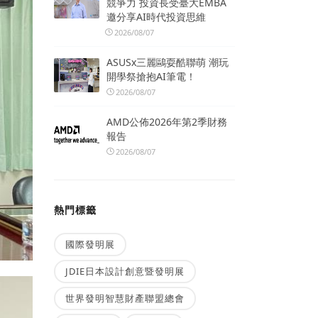
競爭力 投資長受臺大EMBA
邀分享AI時代投資思維
2026/08/07
ASUSx三麗鷗耍酷聯萌 潮玩
開學祭搶抱AI筆電！
2026/08/07
AMD公佈2026年第2季財務
報告
2026/08/07
熱門標籤
國際發明展
JDIE日本設計創意暨發明展
世界發明智慧財產聯盟總會